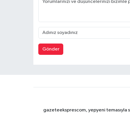
Gönder
gazeteeksprescom, yepyeni temasıyla sizl