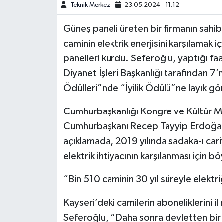
Teknik Merkez
23.05.2024 - 11:12
Video Haber
Güneş paneli üreten bir firmanın sahi
caminin elektrik enerjisini karşılamak i
Yaşam
panelleri kurdu. Seferoğlu, yaptığı faa
Diyanet İşleri Başkanlığı tarafından 7’n
Yeme-İçme
Ödülleri”nde “İyilik Ödülü”ne layık gö
Yemek
Cumhurbaşkanlığı Kongre ve Kültür Me
Cumhurbaşkanı Recep Tayyip Erdoğan’
açıklamada, 2019 yılında sadaka-ı cari
elektrik ihtiyacının karşılanması için b
“Bin 510 caminin 30 yıl süreyle elektri
Kayseri’deki camilerin aboneliklerini i
Seferoğlu, “Daha sonra devletten bir 