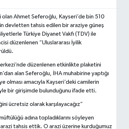
bi olan Ahmet Seferoğlu, Kayseri’de bin 510
çin devletten tahsis edilen bir araziye güneş
liyetlerle Türkiye Diyanet Vakfı (TDV) ile
cisi düzenlenen “Uluslararası İyilik
rüldü.
rkezi’nde düzenlenen etkinlikte plaketini
dan alan Seferoğlu, İHA muhabirine yaptığı
ye olması amacıyla Kayseri’deki camilerin
öyle bir girişimde bulunduğunu ifade etti.
ğini ücretsiz olarak karşılayacağız”
l müftülüğü adına topladıklarını söyleyen
arazi tahsis ettik. O arazi üzerine kurduğumuz