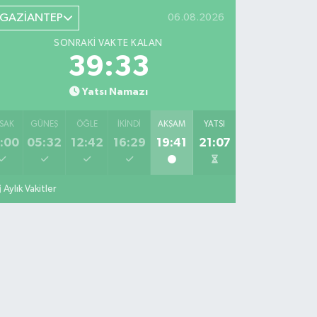
GAZİANTEP
06.08.2026
SONRAKI VAKTE KALAN
39:32
Yatsı Namazı
SAK
GÜNEŞ
ÖĞLE
İKINDI
AKŞAM
YATSI
:00
05:32
12:42
16:29
19:41
21:07
Aylık Vakitler