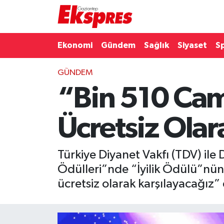
Eğitim
Hava Durumu
Ekonomi
Gündem
Sağlık
Siyaset
S
Ekonomi
Trafik Durumu
GÜNDEM
“Bin 510 Cami
Gaziantep son dakika
Puan Durumu ve Fikstür
Genel
Tüm Manşetler
Ücretsiz Olar
Gündem
Son Dakika Haberleri
Türkiye Diyanet Vakfı (TDV) ile 
Haberler
Haber Arşivi
Ödülleri”nde “İyilik Ödülü”nün 
ücretsiz olarak karşılayacağız”
Kültür Sanat
Magazin