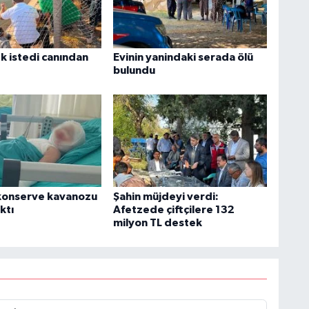
k istedi canından
Evinin yanindaki serada ölü
bulundu
konserve kavanozu
Şahin müjdeyi verdi:
ktı
Afetzede çiftçilere 132
milyon TL destek