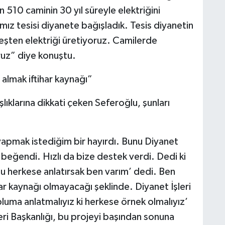
in 510 caminin 30 yıl süreyle elektriğini
mız tesisi diyanete bağışladık. Tesis diyanetin
üneşten elektriği üretiyoruz. Camilerde
ruz” diye konuştu.
almak iftihar kaynağı”
aşlıklarına dikkati çeken Seferoğlu, şunları
 yapmak istediğim bir hayırdı. Bunu Diyanet
 beğendi. Hızlı da bize destek verdi. Dedi ki
Bunu herkese anlatırsak ben varım’ dedi. Ben
har kaynağı olmayacağı şeklinde. Diyanet İşleri
pluma anlatmalıyız ki herkese örnek olmalıyız’
eri Başkanlığı, bu projeyi başından sonuna