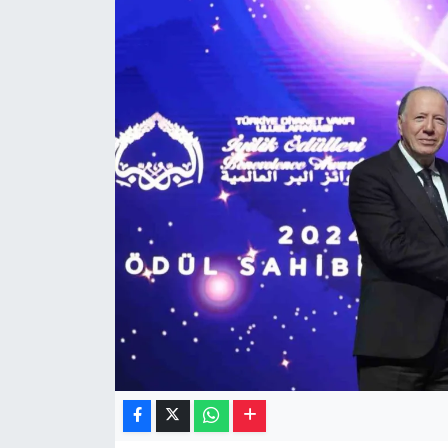
Müzik
Piyasa
Resmi İlanlar
Sağlık
Sinemalar
Siyaset
Spor
Teknoloji
Türkiye