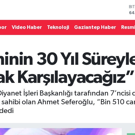
64
DO
47
EU
por
Video Haber
Teknoloji
Gaziantep Haber
Resmi
55
ST
64
GR
nin 30 Yıl Süreyle
65
Bİ
13
ak Karşılayacağız”
Diyanet İşleri Başkanlığı tarafından 7’ncisi 
sahibi olan Ahmet Seferoğlu, “Bin 510 cami
 dedi