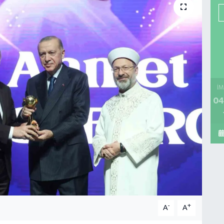
İM
04
-
+
A
A