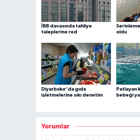
İBB davasında tahliye
Serinleme
taleplerine red
oldu
Diyarbakır'da gıda
Patlayan 
işletmelerine sıkı denetim
bebeği ya
Yorumlar