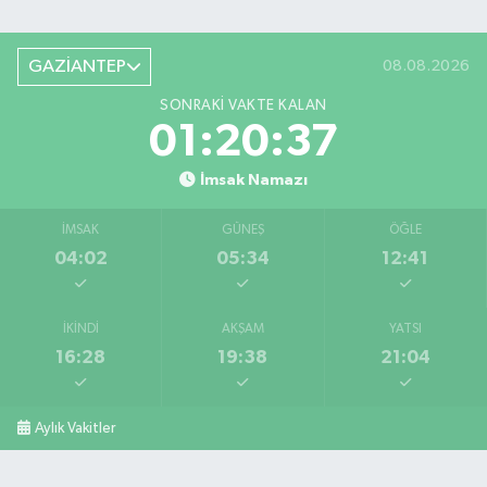
GAZİANTEP
08.08.2026
SONRAKI VAKTE KALAN
01:20:36
İmsak Namazı
İMSAK
GÜNEŞ
ÖĞLE
04:02
05:34
12:41
İKINDI
AKŞAM
YATSI
16:28
19:38
21:04
Aylık Vakitler