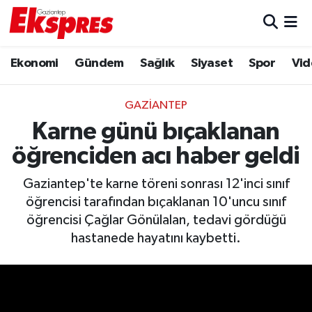
Eğitim
Hava Durumu
Ekonomi
Gündem
Sağlık
Siyaset
Spor
Vid
Ekonomi
Trafik Durumu
GAZIANTEP
Gaziantep son dakika
Puan Durumu ve Fikstür
Karne günü bıçaklanan
öğrenciden acı haber geldi
Genel
Tüm Manşetler
Gaziantep'te karne töreni sonrası 12'inci sınıf
Gündem
Son Dakika Haberleri
öğrencisi tarafından bıçaklanan 10'uncu sınıf
öğrencisi Çağlar Gönülalan, tedavi gördüğü
Haberler
Haber Arşivi
hastanede hayatını kaybetti.
Kültür Sanat
Magazin