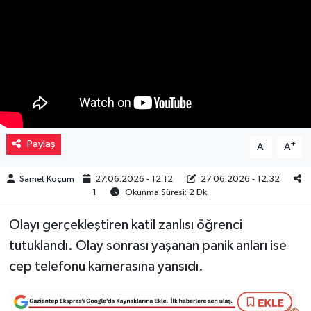
Müzik
Piyasa
Resmi İlanlar
Sağlık
Paylaş
-
+
A
A
Sinemalar
Samet Koçum
27.06.2026 - 12:12
27.06.2026 - 12:32
1
Okunma Süresi: 2 Dk
Siyaset
Olayı gerçekleştiren katil zanlısı öğrenci
Spor
tutuklandı. Olay sonrası yaşanan panik anları ise
cep telefonu kamerasına yansıdı.
Teknoloji
Türkiye