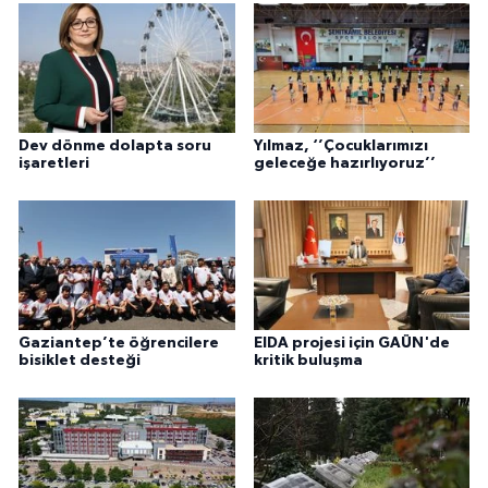
Dev dönme dolapta soru
Yılmaz, ‘’Çocuklarımızı
işaretleri
geleceğe hazırlıyoruz’’
Gaziantep’te öğrencilere
EIDA projesi için GAÜN'de
bisiklet desteği
kritik buluşma