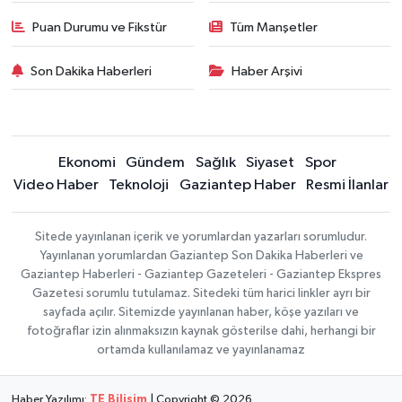
Puan Durumu ve Fikstür
Tüm Manşetler
Son Dakika Haberleri
Haber Arşivi
Ekonomi
Gündem
Sağlık
Siyaset
Spor
Video Haber
Teknoloji
Gaziantep Haber
Resmi İlanlar
Sitede yayınlanan içerik ve yorumlardan yazarları sorumludur.
Yayınlanan yorumlardan Gaziantep Son Dakika Haberleri ve
Gaziantep Haberleri - Gaziantep Gazeteleri - Gaziantep Ekspres
Gazetesi sorumlu tutulamaz. Sitedeki tüm harici linkler ayrı bir
sayfada açılır. Sitemizde yayınlanan haber, köşe yazıları ve
fotoğraflar izin alınmaksızın kaynak gösterilse dahi, herhangi bir
ortamda kullanılamaz ve yayınlanamaz
Haber Yazılımı:
TE Bilişim
| Copyright © 2026