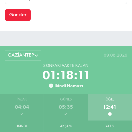
Gönder
GAZİANTEP
09.08.2026
SONRAKI VAKTE KALAN
01:18:10
İkindi Namazı
İMSAK
GÜNEŞ
ÖĞLE
04:04
05:35
12:41
İKINDI
AKŞAM
YATSI