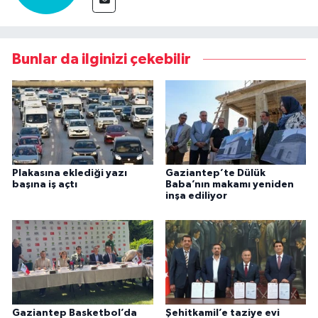
Bunlar da ilginizi çekebilir
Plakasına eklediği yazı
Gaziantep’te Dülük
başına iş açtı
Baba’nın makamı yeniden
inşa ediliyor
Gaziantep Basketbol’da
Şehitkamil’e taziye evi