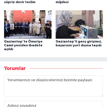
süpriz devir teslim
müjdesi
Gaziantep’te Ömeriye
Gaziantep’li genç girişimci,
Camii yeniden ibadete
başarısını yurt dışına taşıdı
açıldı
Yorumlar