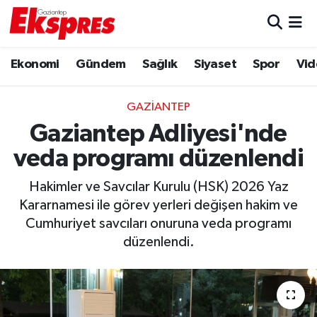
Eğitim
Hava Durumu
Ekonomi
Gündem
Sağlık
Siyaset
Spor
Vid
Ekonomi
Trafik Durumu
GAZIANTEP
Gaziantep son dakika
Puan Durumu ve Fikstür
Gaziantep Adliyesi'nde
veda programı düzenlendi
Genel
Tüm Manşetler
Hakimler ve Savcılar Kurulu (HSK) 2026 Yaz
Gündem
Son Dakika Haberleri
Kararnamesi ile görev yerleri değişen hakim ve
Cumhuriyet savcıları onuruna veda programı
Haberler
Haber Arşivi
düzenlendi.
Kültür Sanat
Magazin