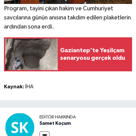
Program, tayini çıkan hakim ve Cumhuriyet
savcılarına günün anısına takdim edilen plaketlerin
ardından sona erdi.
Gaziantep’te Yeşilçam
senaryosu gerçek oldu
Kaynak:
İHA
EDITÖR HAKKINDA
Samet Koçum