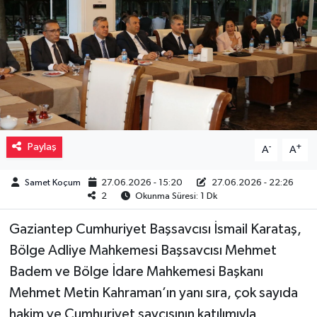
Müzik
Piyasa
Resmi İlanlar
Sağlık
Paylaş
-
+
A
A
Sinemalar
Samet Koçum
27.06.2026 - 15:20
27.06.2026 - 22:26
2
Okunma Süresi: 1 Dk
Siyaset
Gaziantep Cumhuriyet Başsavcısı İsmail Karataş,
Spor
Bölge Adliye Mahkemesi Başsavcısı Mehmet
Badem ve Bölge İdare Mahkemesi Başkanı
Teknoloji
Mehmet Metin Kahraman’ın yanı sıra, çok sayıda
hakim ve Cumhuriyet savcısının katılımıyla
Türkiye