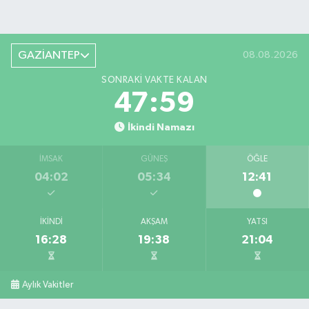
GAZİANTEP
08.08.2026
SONRAKI VAKTE KALAN
47:59
İkindi Namazı
İMSAK
GÜNEŞ
ÖĞLE
04:02
05:34
12:41
İKINDI
AKŞAM
YATSI
16:28
19:38
21:04
Aylık Vakitler