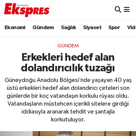
Eğitim
Hava Durumu
Ekonomi
Gündem
Sağlık
Siyaset
Spor
Vid
Ekonomi
Trafik Durumu
GÜNDEM
Gaziantep son dakika
Puan Durumu ve Fikstür
Erkekleri hedef alan
dolandırıcılık tuzağı
Genel
Tüm Manşetler
Güneydoğu Anadolu Bölgesi’nde yaşayan 40 yaş
Gündem
Son Dakika Haberleri
üstü erkekleri hedef alan dolandırıcı çeteleri son
günlerde bir koç vatandaşın korkulu rüyası oldu.
Haberler
Haber Arşivi
Vatandaşların müstehcen içerikli sitelere girdiği
iddiasıyla aranarak tehdit ve şantajla
Kültür Sanat
korkutuluyor.
Magazin