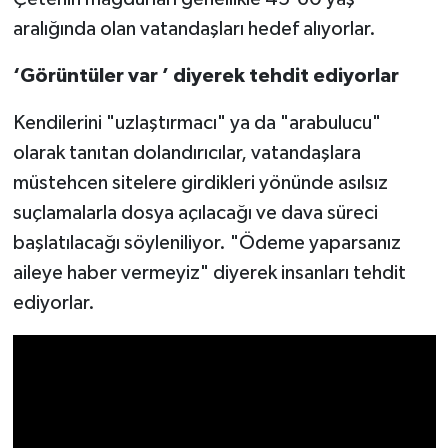
aralığında olan vatandaşları hedef alıyorlar.
Video Haber
‘Görüntüler var ’ diyerek tehdit ediyorlar
Yaşam
Kendilerini "uzlaştırmacı" ya da "arabulucu"
Yeme-İçme
olarak tanıtan dolandırıcılar, vatandaşlara
müstehcen sitelere girdikleri yönünde asılsız
Yemek
suçlamalarla dosya açılacağı ve dava süreci
başlatılacağı söyleniliyor. "Ödeme yaparsanız
aileye haber vermeyiz" diyerek insanları tehdit
ediyorlar.