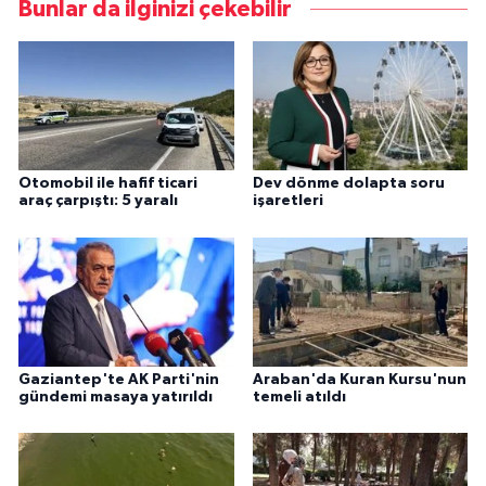
Bunlar da ilginizi çekebilir
Otomobil ile hafif ticari
Dev dönme dolapta soru
araç çarpıştı: 5 yaralı
işaretleri
Gaziantep'te AK Parti'nin
Araban'da Kuran Kursu'nun
gündemi masaya yatırıldı
temeli atıldı