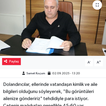
Müzik
Piyasa
Resmi İlanlar
Sağlık
Sinemalar
Paylaş
-
+
A
A
Siyaset
Samet Koçum
02.09.2025 - 13:20
Spor
Dolandırıcılar, ellerinde vatandaşın kimlik ve aile
bilgileri olduğunu söyleyerek, "Bu görüntüleri
Teknoloji
ailenize göndeririz" tehdidiyle para istiyor.
Türkiye
Çetenin mağdurları genellikle 45-60 yaş