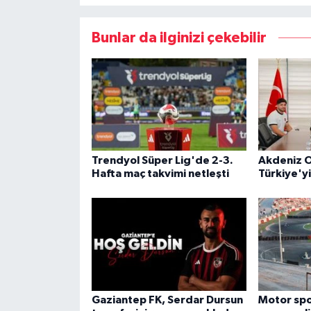
Bunlar da ilginizi çekebilir
Trendyol Süper Lig'de 2-3.
Akdeniz O
Hafta maç takvimi netleşti
Türkiye'y
Gaziantep FK, Serdar Dursun
Motor spor