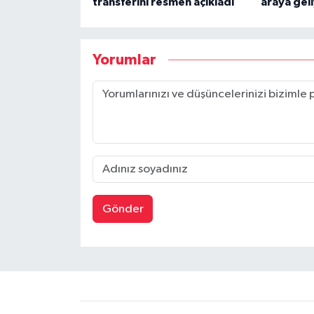
transferini resmen açıkladı
araya gel
Yorumlar
Gönder