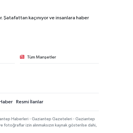
. Şatafattan kaçınıyor ve insanlara haber
Tüm Manşetler
Haber
Resmi İlanlar
iantep Haberleri - Gaziantep Gazeteleri - Gaziantep
ve fotoğraflar izin alınmaksızın kaynak gösterilse dahi,