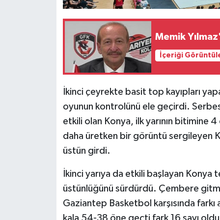
Memik Yılmaz'
İçeriği Görüntül
İkinci çeyrekte basit top kayıpları y
oyunun kontrolünü ele geçirdi. Serbest
etkili olan Konya, ilk yarının bitimine
daha üretken bir görüntü sergileyen
üstün girdi.
İkinci yarıya da etkili başlayan Kony
üstünlüğünü sürdürdü. Çembere gitmek
Gaziantep Basketbol karşısında farkı 
kala 54-38 öne geçti fark 16 sayı oldu