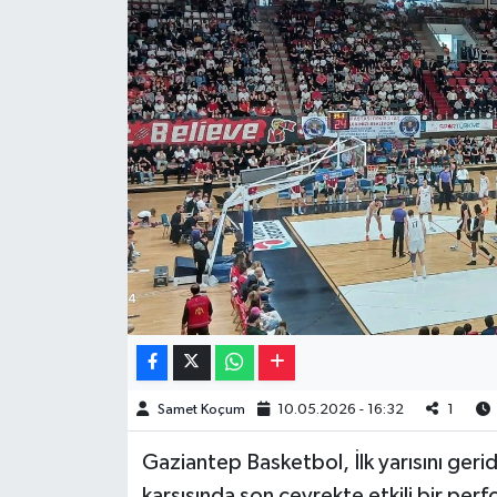
Müzik
Piyasa
Resmi İlanlar
Sağlık
Sinemalar
Siyaset
Spor
Samet Koçum
10.05.2026 - 16:32
1
Teknoloji
Gaziantep Basketbol, İlk yarısını ger
Türkiye
karşısında son çeyrekte etkili bir perf