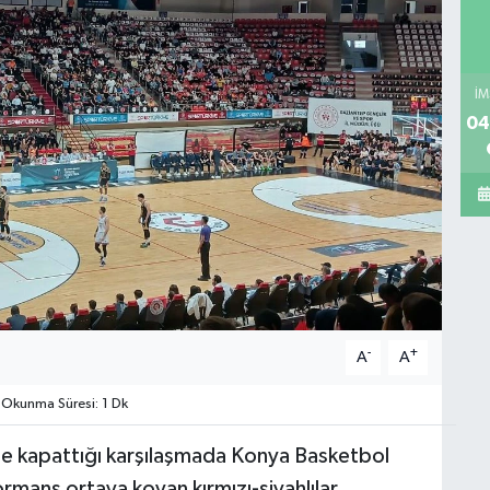
İM
04
-
+
A
A
Okunma Süresi: 1 Dk
ide kapattığı karşılaşmada Konya Basketbol
ormans ortaya koyan kırmızı-siyahlılar