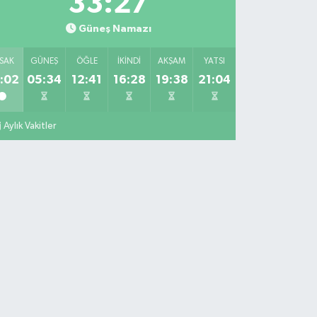
33:26
Güneş Namazı
SAK
GÜNEŞ
ÖĞLE
İKINDI
AKŞAM
YATSI
:02
05:34
12:41
16:28
19:38
21:04
Aylık Vakitler