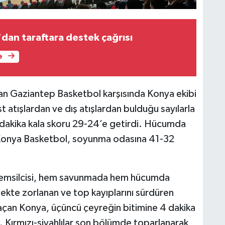
dan taraftara destek çağrısı
e
apan Gaziantep Basketbol karşısında Konya ekibi
 atışlardan ve dış atışlardan bulduğu sayılarla
 4 dakika kala skoru 29-24’e getirdi. Hücumda
 Konya Basketbol, soyunma odasına 41-32
a temsilcisi, hem savunmada hem hücumda
te zorlanan ve top kayıplarını sürdüren
açan Konya, üçüncü çeyreğin bitimine 4 dakika
. Kırmızı-siyahlılar son bölümde toparlanarak