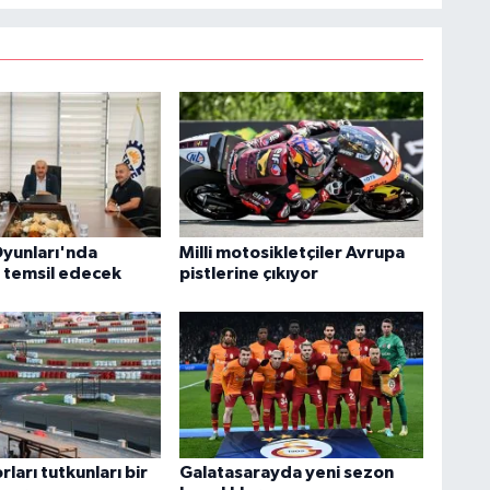
yunları'nda
Milli motosikletçiler Avrupa
i temsil edecek
pistlerine çıkıyor
ları tutkunları bir
Galatasarayda yeni sezon