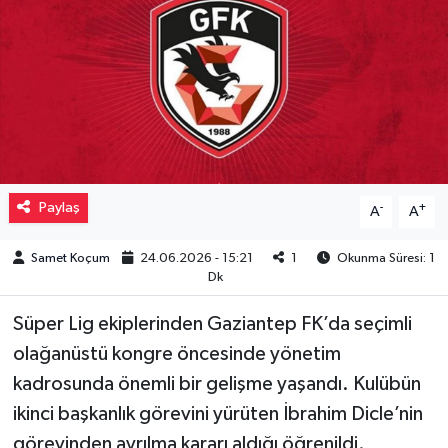
Müzik
Piyasa
Resmi İlanlar
Sağlık
Paylaş
-
+
A
A
Sinemalar
Samet Koçum
24.06.2026 - 15:21
1
Okunma Süresi: 1
Dk
Siyaset
Süper Lig ekiplerinden Gaziantep FK’da seçimli
Spor
olağanüstü kongre öncesinde yönetim
kadrosunda önemli bir gelişme yaşandı. Kulübün
Teknoloji
ikinci başkanlık görevini yürüten İbrahim Dicle’nin
görevinden ayrılma kararı aldığı öğrenildi.
Türkiye