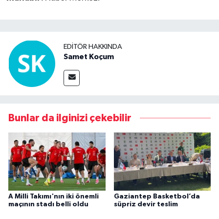
EDITÖR HAKKINDA
Samet Koçum
Bunlar da ilginizi çekebilir
A Milli Takımı'nın iki önemli
Gaziantep Basketbol’da
maçının stadı belli oldu
süpriz devir teslim