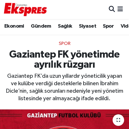
Eğitim
Hava Durumu
Ekonomi
Gündem
Sağlık
Siyaset
Spor
Vid
Ekonomi
Trafik Durumu
SPOR
Gaziantep son dakika
Puan Durumu ve Fikstür
Gaziantep FK yönetimde
ayrılık rüzgarı
Genel
Tüm Manşetler
Gaziantep FK’da uzun yıllardır yöneticilik yapan
Gündem
Son Dakika Haberleri
ve kulübe verdiği desteklerle bilinen İbrahim
Dicle’nin, sağlık sorunları nedeniyle yeni yönetim
Haberler
Haber Arşivi
listesinde yer almayacağı ifade edildi.
Kültür Sanat
Magazin