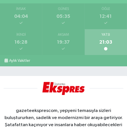
İMSAK
GÜNEŞ
ÖĞLE
04:04
05:35
12:41
İKINDI
AKŞAM
YATSI
16:28
19:37
21:03
Aylık Vakitler
gazeteeksprescom, yepyeni temasıyla sizleri
buluştururken, sadelik ve modernizmi bir araya getiriyor.
Şatafattan kaçınıyor ve insanlara haber okuyabilecekleri