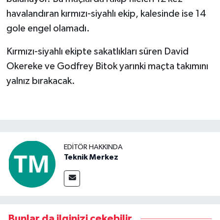
havalandıran kırmızı-siyahlı ekip, kalesinde ise 14
Video Haber
gole engel olamadı.
Yaşam
Kırmızı-siyahlı ekipte sakatlıkları süren David
Okereke ve Godfrey Bitok yarınki maçta takımını
Yeme-İçme
yalnız bırakacak.
Yemek
EDITÖR HAKKINDA
Teknik Merkez
Bunlar da ilginizi çekebilir