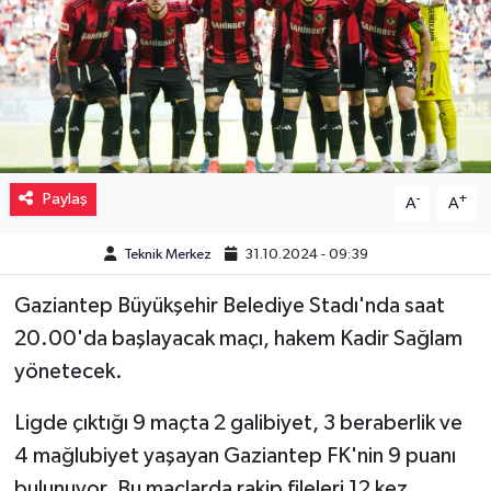
Müzik
Piyasa
Resmi İlanlar
Paylaş
-
+
A
A
Sağlık
Teknik Merkez
31.10.2024 - 09:39
Sinemalar
Gaziantep Büyükşehir Belediye Stadı'nda saat
Siyaset
20.00'da başlayacak maçı, hakem Kadir Sağlam
yönetecek.
Spor
Ligde çıktığı 9 maçta 2 galibiyet, 3 beraberlik ve
Teknoloji
4 mağlubiyet yaşayan Gaziantep FK'nin 9 puanı
Türkiye
bulunuyor. Bu maçlarda rakip fileleri 12 kez