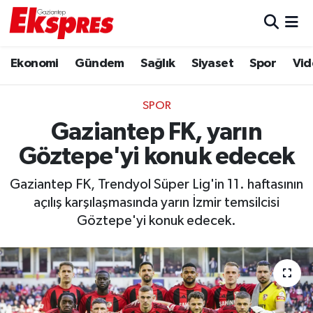
Eğitim
Hava Durumu
Ekonomi
Gündem
Sağlık
Siyaset
Spor
Vid
Ekonomi
Trafik Durumu
SPOR
Gaziantep son dakika
Puan Durumu ve Fikstür
Gaziantep FK, yarın
Göztepe'yi konuk edecek
Genel
Tüm Manşetler
Gaziantep FK, Trendyol Süper Lig'in 11. haftasının
Gündem
Son Dakika Haberleri
açılış karşılaşmasında yarın İzmir temsilcisi
Göztepe'yi konuk edecek.
Haberler
Haber Arşivi
Kültür Sanat
Magazin