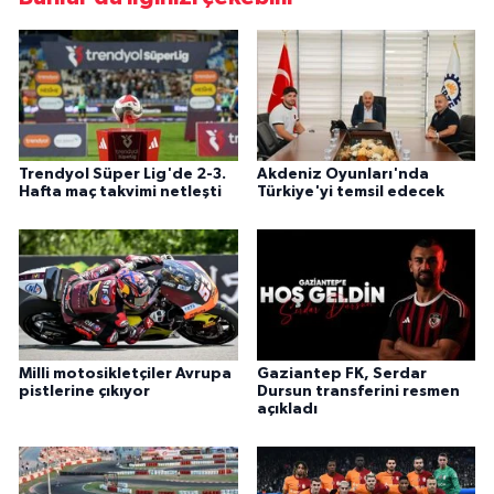
Trendyol Süper Lig'de 2-3.
Akdeniz Oyunları'nda
Hafta maç takvimi netleşti
Türkiye'yi temsil edecek
Milli motosikletçiler Avrupa
Gaziantep FK, Serdar
pistlerine çıkıyor
Dursun transferini resmen
açıkladı