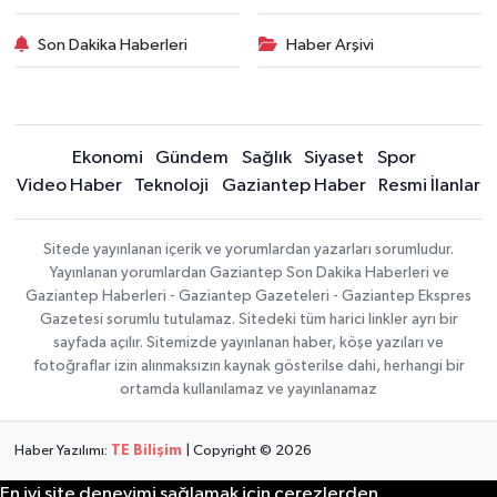
Son Dakika Haberleri
Haber Arşivi
Ekonomi
Gündem
Sağlık
Siyaset
Spor
Video Haber
Teknoloji
Gaziantep Haber
Resmi İlanlar
Sitede yayınlanan içerik ve yorumlardan yazarları sorumludur.
Yayınlanan yorumlardan Gaziantep Son Dakika Haberleri ve
Gaziantep Haberleri - Gaziantep Gazeteleri - Gaziantep Ekspres
Gazetesi sorumlu tutulamaz. Sitedeki tüm harici linkler ayrı bir
sayfada açılır. Sitemizde yayınlanan haber, köşe yazıları ve
fotoğraflar izin alınmaksızın kaynak gösterilse dahi, herhangi bir
ortamda kullanılamaz ve yayınlanamaz
Haber Yazılımı:
TE Bilişim
| Copyright © 2026
En iyi site deneyimi sağlamak için çerezlerden