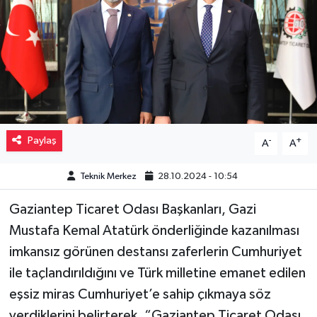
Müzik
Piyasa
Resmi İlanlar
Sağlık
Paylaş
-
+
A
A
Sinemalar
Teknik Merkez
28.10.2024 - 10:54
Siyaset
Gaziantep Ticaret Odası Başkanları, Gazi
Mustafa Kemal Atatürk önderliğinde kazanılması
Spor
imkansız görünen destansı zaferlerin Cumhuriyet
ile taçlandırıldığını ve Türk milletine emanet edilen
Teknoloji
eşsiz miras Cumhuriyet’e sahip çıkmaya söz
Türkiye
verdiklerini belirterek, “Gaziantep Ticaret Odası