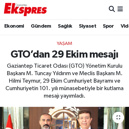
Eğitim
Hava Durumu
Ekonomi
Gündem
Sağlık
Siyaset
Spor
Vid
Ekonomi
Trafik Durumu
YAŞAM
Gaziantep son dakika
Puan Durumu ve Fikstür
GTO’dan 29 Ekim mesajı
Gaziantep Ticaret Odası (GTO) Yönetim Kurulu
Genel
Tüm Manşetler
Başkanı M. Tuncay Yıldırım ve Meclis Başkanı M.
Hilmi Teymur, 29 Ekim Cumhuriyet Bayramı ve
Gündem
Son Dakika Haberleri
Cumhuriyetin 101. yılı münasebetiyle bir kutlama
Haberler
Haber Arşivi
mesajı yayımladı.
Kültür Sanat
Magazin