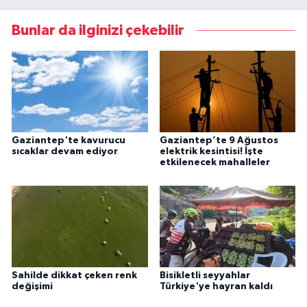
Bunlar da ilginizi çekebilir
Gaziantep'te kavurucu
Gaziantep’te 9 Ağustos
sıcaklar devam ediyor
elektrik kesintisi! İşte
etkilenecek mahalleler
Sahilde dikkat çeken renk
Bisikletli seyyahlar
değişimi
Türkiye'ye hayran kaldı