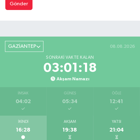
Gönder
GAZİANTEP
08.08.2026
SONRAKI VAKTE KALAN
03:01:17
Akşam Namazı
İMSAK
GÜNEŞ
ÖĞLE
04:02
05:34
12:41
İKINDI
AKŞAM
YATSI
16:28
19:38
21:04