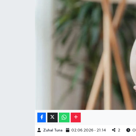
Müzik
Piyasa
Resmi İlanlar
Sağlık
Sinemalar
Siyaset
Spor
Teknoloji
Zuhal Tuna
02.06.2026 - 21:14
2
Ok
Türkiye