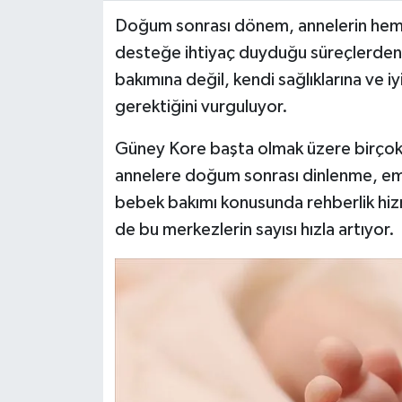
Doğum sonrası dönem, annelerin hem f
Video Haber
desteğe ihtiyaç duyduğu süreçlerden b
bakımına değil, kendi sağlıklarına ve 
Yaşam
gerektiğini vurguluyor.
Yeme-İçme
Güney Kore başta olmak üzere birçok 
annelere doğum sonrası dinlenme, emz
Yemek
bebek bakımı konusunda rehberlik hiz
de bu merkezlerin sayısı hızla artıyor.