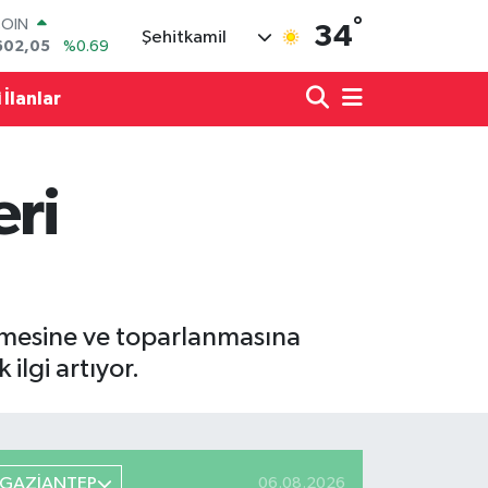
°
LAR
34
Şehitkamil
5986
%0.06
RO
0700
%0.1
 İlanlar
RLİN
2438
%0.21
M ALTIN
8.23
%0.39
ri
T100
768
%48
COIN
602,05
%0.69
nmesine ve toparlanmasına
ilgi artıyor.
GAZİANTEP
06.08.2026