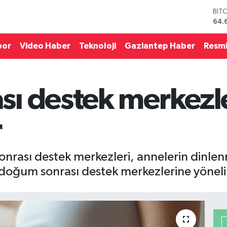
DO
47,
EU
55,
por
Video Haber
Teknoloji
Gaziantep Haber
Resmi
STE
64,
GRA
651
ı destek merkezle
BİS
13.
BIT
r
64.
rası destek merkezleri, annelerin dinle
doğum sonrası destek merkezlerine yönelik 