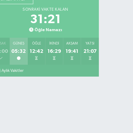
SONRAKI VAKTE KALAN
31:20
Öğle Namazı
SAK
GÜNEŞ
ÖĞLE
İKINDI
AKŞAM
YATSI
:00
05:32
12:42
16:29
19:41
21:07
Aylık Vakitler