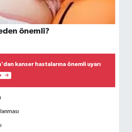
eden önemli?
n'dan kanser hastalarına önemli uyarı
e
ı
rlanması
ı