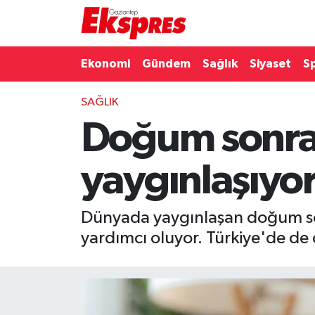
Eğitim
Hava Durumu
Ekonomi
Gündem
Sağlık
Siyaset
S
Ekonomi
Trafik Durumu
SAĞLIK
Doğum sonras
Gaziantep son dakika
Puan Durumu ve Fikstür
Genel
Tüm Manşetler
yaygınlaşıyo
Gündem
Son Dakika Haberleri
Dünyada yaygınlaşan doğum son
Haberler
Haber Arşivi
yardımcı oluyor. Türkiye'de de 
Kültür Sanat
Magazin