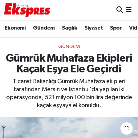
Eğitim
Hava Durumu
Ekonomi
Gündem
Sağlık
Siyaset
Spor
Vid
Ekonomi
Trafik Durumu
GÜNDEM
Gaziantep son dakika
Puan Durumu ve Fikstür
Gümrük Muhafaza Ekipleri
Kaçak Eşya Ele Geçirdi
Genel
Tüm Manşetler
Ticaret Bakanlığı Gümrük Muhafaza ekipleri
Gündem
Son Dakika Haberleri
tarafından Mersin ve İstanbul'da yapılan iki
operasyonda, 521 milyon 100 bin lira değerinde
Haberler
Haber Arşivi
kaçak eşyaya el konuldu.
Kültür Sanat
Magazin