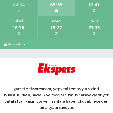
04:04
05:35
12:41
İKINDI
AKŞAM
YATSI
16:28
19:37
21:03
Aylık Vakitler
gazeteeksprescom, yepyeni temasıyla sizleri
buluştururken, sadelik ve modernizmi bir araya getiriyor.
Şatafattan kaçınıyor ve insanlara haber okuyabilecekleri
bir altyapı sunuyor.