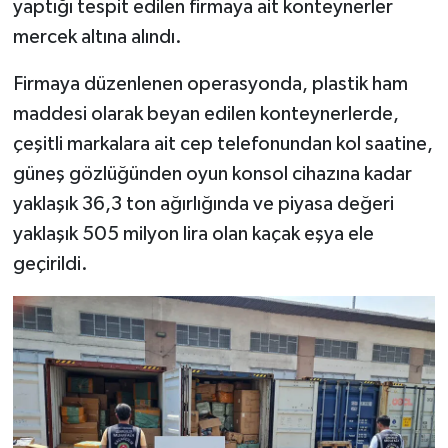
yaptığı tespit edilen firmaya ait konteynerler
mercek altına alındı.
Video Haber
Firmaya düzenlenen operasyonda, plastik ham
Yaşam
maddesi olarak beyan edilen konteynerlerde,
çeşitli markalara ait cep telefonundan kol saatine,
Yeme-İçme
güneş gözlüğünden oyun konsol cihazına kadar
Yemek
yaklaşık 36,3 ton ağırlığında ve piyasa değeri
yaklaşık 505 milyon lira olan kaçak eşya ele
geçirildi.