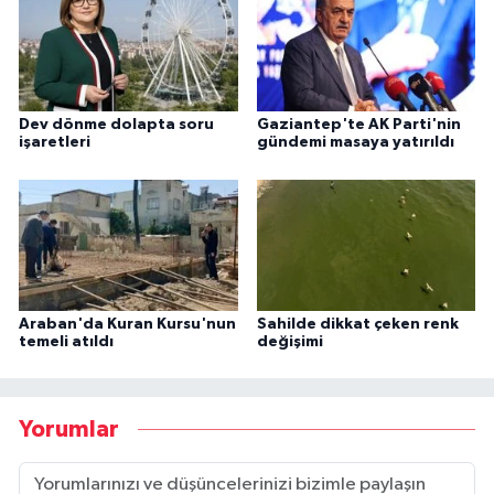
Dev dönme dolapta soru
Gaziantep'te AK Parti'nin
işaretleri
gündemi masaya yatırıldı
Araban'da Kuran Kursu'nun
Sahilde dikkat çeken renk
temeli atıldı
değişimi
Yorumlar