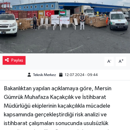
Müzik
Piyasa
Resmi İlanlar
Sağlık
Paylaş
-
+
A
A
Sinemalar
Teknik Merkez
12.07.2024 - 09:44
Siyaset
Bakanlıktan yapılan açıklamaya göre, Mersin
Gümrük Muhafaza Kaçakçılık ve İstihbarat
Spor
Müdürlüğü ekiplerinin kaçakçılıkla mücadele
Teknoloji
kapsamında gerçekleştirdiği risk analizi ve
istihbarat çalışmaları sonucunda usulsüzlük
Türkiye