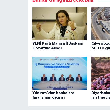
Bunlar da ilginizi çekebilir
YENİ Parti Manisa İl Başkanı
Cilvegözü
Gözaltına Alındı
500 tır gi
Yıldırım'dan bankalara
Diyarbakır'
finansman çağrısı
işletmeci