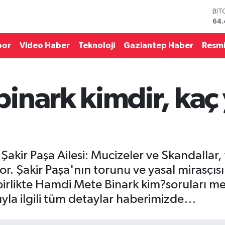
DO
47,
EU
55,
por
Video Haber
Teknoloji
Gaziantep Haber
Resmi
STE
64
GRA
652
inark kimdir, kaç
BİS
13.
BIT
64.
Şakir Paşa Ailesi: Mucizeler ve Skandallar,
Şakir Paşa'nın torunu ve yasal mirasçısı
birlikte Hamdi Mete Binark kim?soruları me
rıyla ilgili tüm detaylar haberimizde…