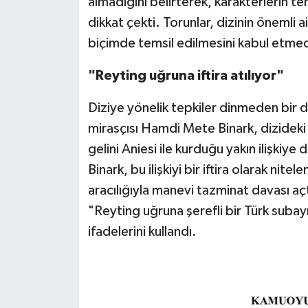
almadığını belirterek, karakterlerin t
dikkat çekti. Torunlar, dizinin önemli ail
biçimde temsil edilmesini kabul etmedi
"Reyting uğruna iftira atılıyor"
Diziye yönelik tepkiler dinmeden bir d
mirasçısı Hamdi Mete Binark, dizideki k
gelini Aniesi ile kurduğu yakın ilişkiy
Binark, bu ilişkiyi bir iftira olarak nite
aracılığıyla manevi tazminat davası aç
"Reyting uğruna şerefli bir Türk subayın
ifadelerini kullandı.