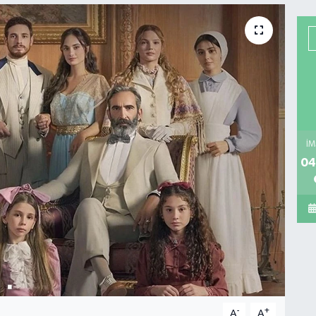
İM
04
-
+
A
A