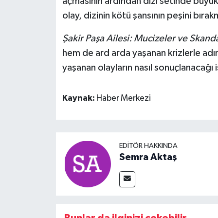
açmasının ardından dizi setinde büyük
olay, dizinin kötü şansının peşini bıra
Şakir Paşa Ailesi: Mucizeler ve Skanda
hem de ard arda yaşanan krizlerle adın
yaşanan olayların nasıl sonuçlanacağı 
Kaynak:
Haber Merkezi
EDITÖR HAKKINDA
Semra Aktaş