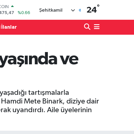
°
LAR
24
Şehitkamil
5971
%0.05
RO
1336
%0.18
 İlanlar
RLİN
,2534
%0.22
M ALTIN
7.85
%0.54
 yaşında ve
T100
703
%11
COIN
475,47
%0.66
 yaşadığı tartışmalarla
 Hamdi Mete Binark, diziye dair
rak uyandırdı. Aile üyelerinin