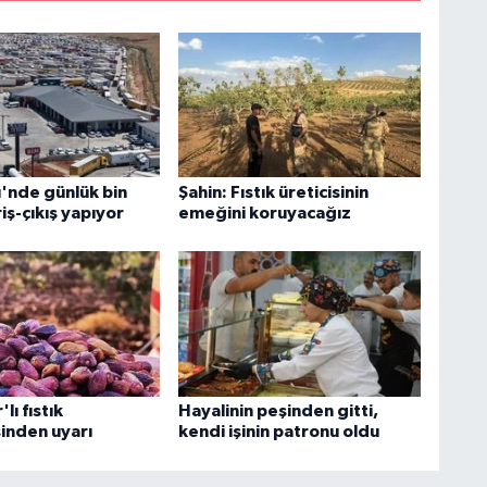
'nde günlük bin
Şahin: Fıstık üreticisinin
riş-çıkış yapıyor
emeğini koruyacağız
lı fıstık
Hayalinin peşinden gitti,
sinden uyarı
kendi işinin patronu oldu