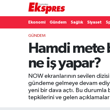
Eğitim
Hava Durumu
Ekonomi
Gündem
Sağlık
Siyaset
S
Ekonomi
Trafik Durumu
GÜNDEM
Hamdi mete b
Gaziantep son dakika
Puan Durumu ve Fikstür
Genel
Tüm Manşetler
ne iş yapar?
Gündem
Son Dakika Haberleri
NOW ekranlarının sevilen dizisi 
Haberler
Haber Arşivi
gündeme gelmeye devam ediyor. 
yeni bir dava açtı. Bu durumla 
Kültür Sanat
tepkilerini ve gelen açıklamala
Magazin