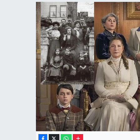
Müzik
Piyasa
Resmi İlanlar
Sağlık
Sinemalar
Siyaset
Spor
Teknoloji
Türkiye