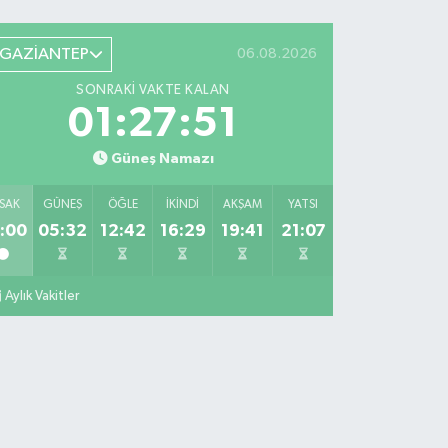
GAZİANTEP
06.08.2026
SONRAKI VAKTE KALAN
01:27:50
Güneş Namazı
SAK
GÜNEŞ
ÖĞLE
İKINDI
AKŞAM
YATSI
:00
05:32
12:42
16:29
19:41
21:07
Aylık Vakitler