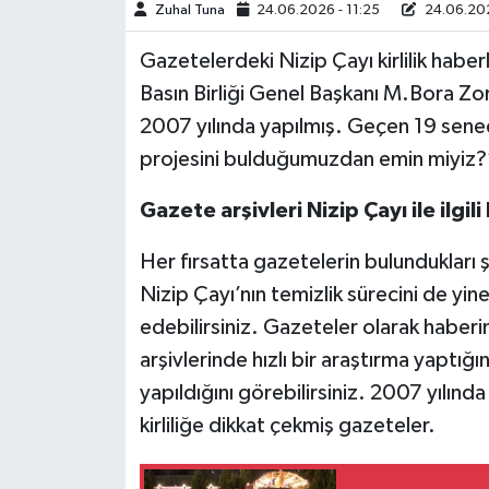
Zuhal Tuna
24.06.2026 - 11:25
24.06.202
Müzik
Gazetelerdeki Nizip Çayı kirlilik haber
Basın Birliği Genel Başkanı M.Bora Zor, “ 
Piyasa
2007 yılında yapılmış. Geçen 19 sen
Resmi İlanlar
projesini bulduğumuzdan emin miyiz?
Sağlık
Gazete arşivleri Nizip Çayı ile ilgil
Her fırsatta gazetelerin bulundukları 
Sinemalar
Nizip Çayı’nın temizlik sürecini de yi
Siyaset
edebilirsiniz. Gazeteler olarak haber
arşivlerinde hızlı bir araştırma yaptığın
Spor
yapıldığını görebilirsiniz. 2007 yılında
kirliliğe dikkat çekmiş gazeteler.
Teknoloji
Türkiye