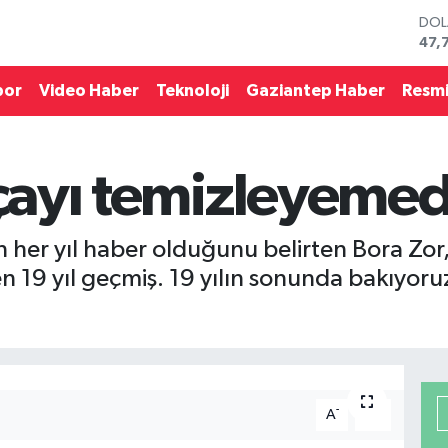
DO
47,
EU
55,
por
Video Haber
Teknoloji
Gaziantep Haber
Resmi
STE
64,
GRA
657
 çayı temizleyeme
BİS
13.
BIT
64.
n her yıl haber olduğunu belirten Bora Zor,
 19 yıl geçmiş. 19 yılın sonunda bakıyoruz
-
+
A
A