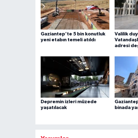
Gaziantep'te 5 bin konutluk
Valilik du
yeni etabın temeli atıldı
Vatandaşl
adresi de
Depremin izleri müzede
Gaziantep
yaşatılacak
binada ya