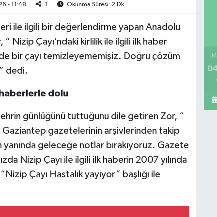
6 - 11:48
1
Okunma Süresi: 2 Dk
leri ile ilgili bir değerlendirme yapan Anadolu
Nizip Çayı’ndaki kirlilik ile ilgili ilk haber
ede bir çayı temizleyememişiz. Doğru çözüm
İM
04
” dedi.
i haberlerle dolu
şehrin günlüğünü tuttuğunu dile getiren Zor, “
ne Gaziantep gazetelerinin arşivlerinden takip
in yanında geleceğe notlar bırakıyoruz. Gazete
ızda Nizip Çayı ile ilgili ilk haberin 2007 yılında
 “Nizip Çayı Hastalık yayıyor” başlığı ile