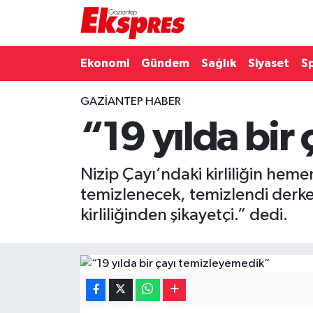
Eğitim
Hava Durumu
Ekonomi
Gündem
Sağlık
Siyaset
S
Ekonomi
Trafik Durumu
GAZIANTEP HABER
“19 yılda bir
Gaziantep son dakika
Puan Durumu ve Fikstür
Genel
Tüm Manşetler
Nizip Çayı’ndaki kirliliğin heme
temizlenecek, temizlendi derken
Gündem
Son Dakika Haberleri
kirliliğinden şikayetçi.” dedi.
Haberler
Haber Arşivi
Kültür Sanat
Magazin