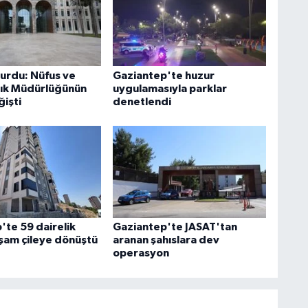
yurdu: Nüfus ve
Gaziantep'te huzur
ık Müdürlüğünün
uygulamasıyla parklar
ğişti
denetlendi
'te 59 dairelik
Gaziantep'te JASAT'tan
şam çileye dönüştü
aranan şahıslara dev
operasyon