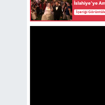
İslahiye'ye Am
Video Haber
İçeriği Görüntül
Yaşam
Yeme-İçme
Yemek