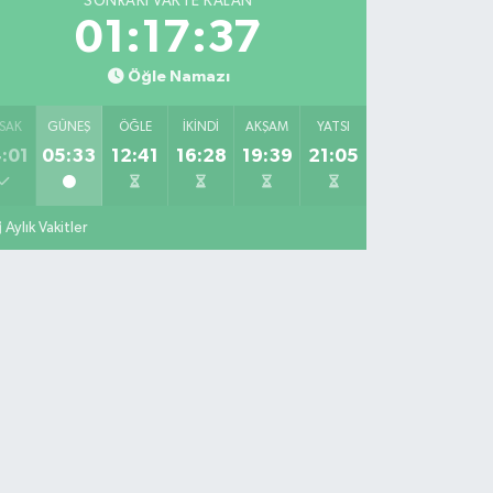
SONRAKI VAKTE KALAN
01:17:36
Öğle Namazı
SAK
GÜNEŞ
ÖĞLE
İKINDI
AKŞAM
YATSI
:01
05:33
12:41
16:28
19:39
21:05
Aylık Vakitler