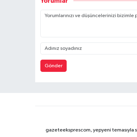
Yorumlar
Gönder
gazeteeksprescom, yepyeni temasıyla sizl