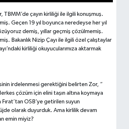
 TBMM’de çayın kirliliği ile ilgili konuşmuş.
iş. Geçen 19 yıl boyunca neredeyse her yıl
özüyoruz demiş, yıllar geçmiş çözülmemiş.
nlemiş. Bakanlık Nizip Çayı ile ilgili özel çalıştaylar
yı’ndaki kirliliği okuyucularımıza aktarmak
in irdelenmesi gerektiğini belirten Zor, “
erkes çözüm için elini taşın altına koymaya
 Fırat’tan OSB’ye getirilen suyun
jde olarak duyurduk. Ama kirlilik devam
n emin miyiz?