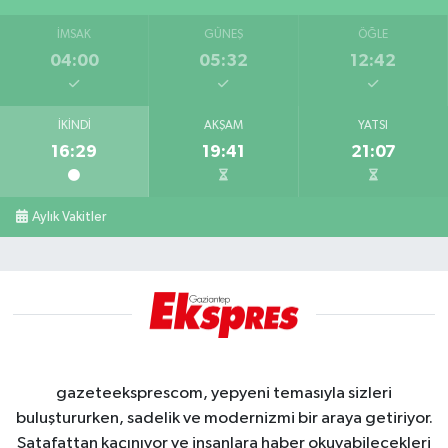
İMSAK
GÜNEŞ
ÖĞLE
04:00
05:32
12:42
İKINDI
AKŞAM
YATSI
16:29
19:41
21:07
Aylık Vakitler
gazeteeksprescom, yepyeni temasıyla sizleri
buluştururken, sadelik ve modernizmi bir araya getiriyor.
Şatafattan kaçınıyor ve insanlara haber okuyabilecekleri