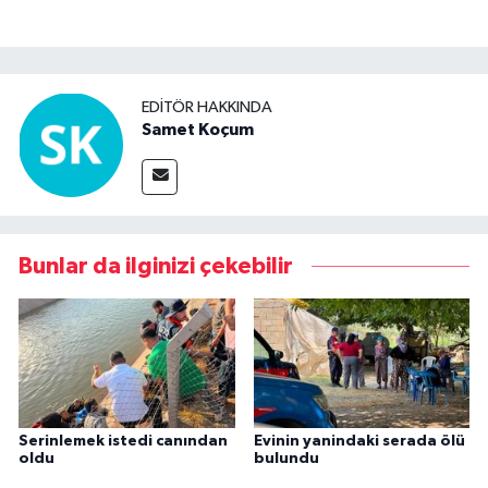
EDITÖR HAKKINDA
Samet Koçum
Bunlar da ilginizi çekebilir
Serinlemek istedi canından
Evinin yanindaki serada ölü
oldu
bulundu