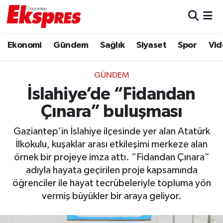
Eğitim
Hava Durumu
Ekonomi
Gündem
Sağlık
Siyaset
Spor
Vid
Ekonomi
Trafik Durumu
GÜNDEM
Gaziantep son dakika
Puan Durumu ve Fikstür
İslahiye’de “Fidandan
Çınara” buluşması
Genel
Tüm Manşetler
Gaziantep’in İslahiye ilçesinde yer alan Atatürk
Gündem
Son Dakika Haberleri
İlkokulu, kuşaklar arası etkileşimi merkeze alan
örnek bir projeye imza attı. “Fidandan Çınara”
Haberler
Haber Arşivi
adıyla hayata geçirilen proje kapsamında
öğrenciler ile hayat tecrübeleriyle topluma yön
Kültür Sanat
vermiş büyükler bir araya geliyor.
Magazin