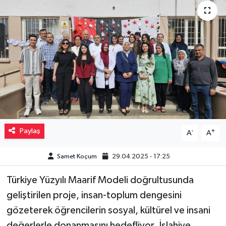
Müzik
Piyasa
Resmi İlanlar
Sağlık
Sinemalar
Paylaş
-
+
A
A
Siyaset
Samet Koçum
29.04.2025 - 17:25
Spor
Türkiye Yüzyılı Maarif Modeli doğrultusunda
geliştirilen proje, insan-toplum dengesini
Teknoloji
gözeterek öğrencilerin sosyal, kültürel ve insani
Türkiye
değerlerle donanmasını hedefliyor. İslahiye