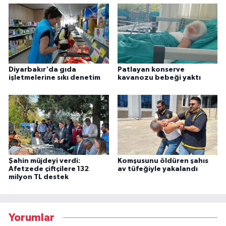
Diyarbakır'da gıda
Patlayan konserve
işletmelerine sıkı denetim
kavanozu bebeği yaktı
Şahin müjdeyi verdi:
Komşusunu öldüren şahıs
Afetzede çiftçilere 132
av tüfeğiyle yakalandı
milyon TL destek
Yorumlar