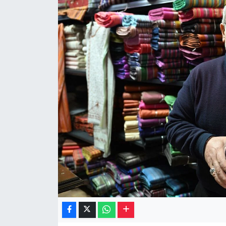
Müzik
Piyasa
Resmi İlanlar
Sağlık
Sinemalar
Siyaset
Spor
Teknoloji
Türkiye