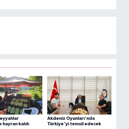
 seyyahlar
Akdeniz Oyunları'nda
e hayran kaldı
Türkiye'yi temsil edecek