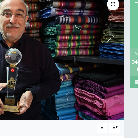
İM
04
-
+
A
A