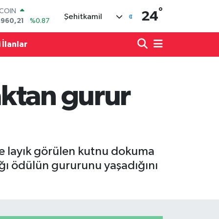
°
TCOIN
24
Şehitkamil
.960,21
%0.87
LAR
,7436
%0.18
 İlanlar
RO
,2510
%0.32
ERLİN
,4811
%0.38
ktan gurur
AM ALTIN
60.55
%0.03
ST100
.779
%-14
ne layık görülen kutnu dokuma
ğı ödülün gururunu yaşadığını