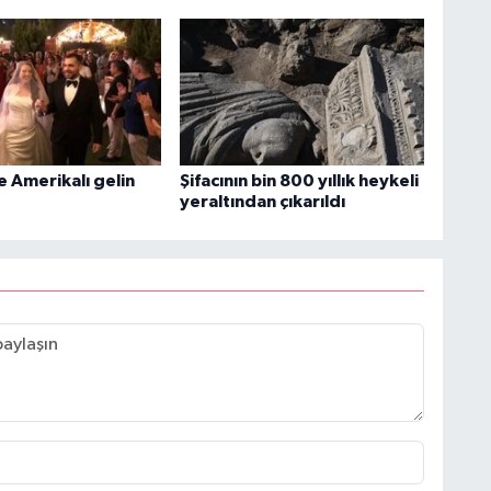
e Amerikalı gelin
Şifacının bin 800 yıllık heykeli
yeraltından çıkarıldı