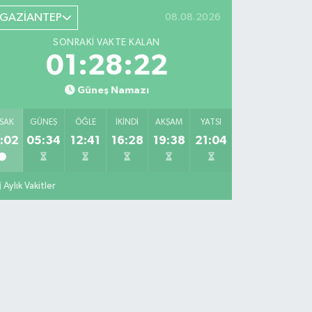
GAZİANTEP
08.08.2026
SONRAKI VAKTE KALAN
01:28:21
Güneş Namazı
SAK
GÜNEŞ
ÖĞLE
İKINDI
AKŞAM
YATSI
:02
05:34
12:41
16:28
19:38
21:04
Aylık Vakitler