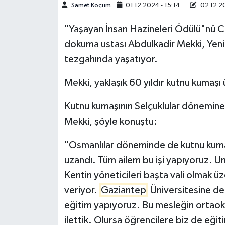
Samet Koçum
01.12.2024 - 15:14
02.12.20
Video Haber
"Yaşayan İnsan Hazineleri Ödülü"nü C
dokuma ustası Abdulkadir Mekki, Yeni
Yaşam
tezgahında yaşatıyor.
Yeme-İçme
Mekki, yaklaşık 60 yıldır kutnu kumaşı ü
Yemek
Kutnu kumaşının Selçuklular dönemine 
Mekki, şöyle konuştu:
"Osmanlılar döneminde de kutnu kumaş
uzandı. Tüm ailem bu işi yapıyoruz. U
Kentin yöneticileri başta vali olmak ü
veriyor.
Gaziantep
Üniversitesine d
eğitim yapıyoruz. Bu mesleğin ortaok
ilettik. Olursa öğrencilere biz de eği