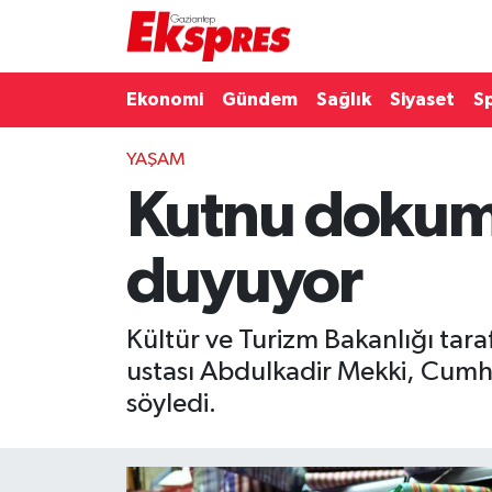
Eğitim
Hava Durumu
Ekonomi
Gündem
Sağlık
Siyaset
S
Ekonomi
Trafik Durumu
YAŞAM
Kutnu dokuma
Gaziantep son dakika
Puan Durumu ve Fikstür
Genel
Tüm Manşetler
duyuyor
Gündem
Son Dakika Haberleri
Kültür ve Turizm Bakanlığı tar
Haberler
Haber Arşivi
ustası Abdulkadir Mekki, Cumh
söyledi.
Kültür Sanat
Magazin