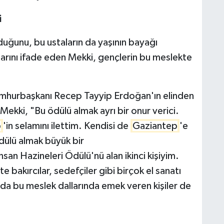
i
duğunu, bu ustaların da yaşının bayağı
klarını ifade eden Mekki, gençlerin bu meslekte
umhurbaşkanı Recep Tayyip Erdoğan'ın elinden
 Mekki, "Bu ödülü almak ayrı bir onur verici.
p
'in selamını ilettim. Kendisi de
Gaziantep
'e
 ödülü almak büyük bir
san Hazineleri Ödülü'nü alan ikinci kişiyim.
'te bakırcılar, sedefçiler gibi birçok el sanatı
rda bu meslek dallarında emek veren kişiler de