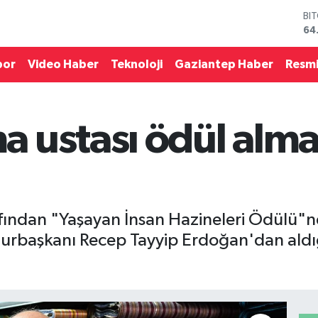
BI
64
DO
47
por
Video Haber
Teknoloji
Gaziantep Haber
Resmi
EU
55
ST
64
 ustası ödül alma
GR
66
Bİ
13
afından "Yaşayan İnsan Hazineleri Ödülü"
urbaşkanı Recep Tayyip Erdoğan'dan aldı