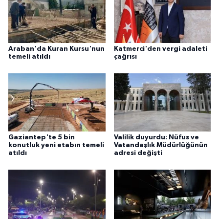
Araban'da Kuran Kursu'nun
Katmerci'den vergi adaleti
temeli atıldı
çağrısı
Gaziantep'te 5 bin
Valilik duyurdu: Nüfus ve
konutluk yeni etabın temeli
Vatandaşlık Müdürlüğünün
atıldı
adresi değişti