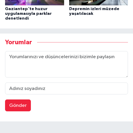
Gaziantep'te huzur
Depremin izleri müzede
uygulamasıyla parklar
yaşatılacak
denetlendi
Yorumlar
Gönder