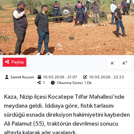
Müzik
Piyasa
Resmi İlanlar
Sağlık
Paylaş
-
+
A
A
Sinemalar
Samet Koçum
10.05.2026 - 21:07
10.05.2026 - 22:23
1
Okunma Süresi: 1 Dk
Siyaset
Kaza, Nizip ilçesi Kocatepe Tılfar Mahallesi'nde
Spor
meydana geldi. İddiaya göre, fıstık tarlasını
sürdüğü esnada direksiyon hakimiyetini kaybeden
Teknoloji
Ali Palamut (55), traktörün devrilmesi sonucu
altında kalarak ağır yaralandı.
Türkiye