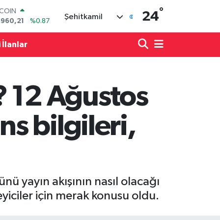
TCOIN
°
24
Şehitkamil
.960,21
%0.87
LAR
,7436
%0.18
 İlanlar
RO
,2510
%0.32
ERLİN
,4811
%0.38
? 12 Ağustos
AM ALTIN
60.55
%0.03
ST100
 bilgileri,
.779
%-14
ü yayın akışının nasıl olacağı
yiciler için merak konusu oldu.