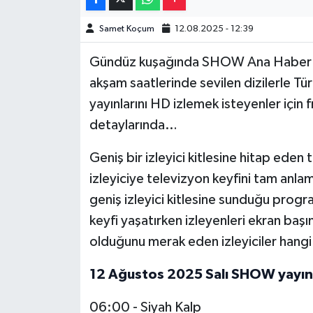
Samet Koçum
12.08.2025 - 12:39
Video Haber
Gündüz kuşağında SHOW Ana Haber gibi
Yaşam
akşam saatlerinde sevilen dizilerle Tü
yayınlarını HD izlemek isteyenler için f
Yeme-İçme
detaylarında…
Yemek
Geniş bir izleyici kitlesine hitap eden
izleyiciye televizyon keyfini tam an
geniş izleyici kitlesine sunduğu program
keyfi yaşatırken izleyenleri ekran baş
olduğunu merak eden izleyiciler hangi 
12 Ağustos 2025 Salı SHOW yayın 
06:00 - Siyah Kalp