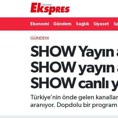
Eğitim
Hava Durumu
Ekonomi
Gündem
Sağlık
Siyaset
S
Ekonomi
Trafik Durumu
GÜNDEM
SHOW Yayın a
Gaziantep son dakika
Puan Durumu ve Fikstür
Genel
Tüm Manşetler
SHOW yayın a
Gündem
Son Dakika Haberleri
SHOW canlı y
Haberler
Haber Arşivi
Türkiye’nin önde gelen kanalla
Kültür Sanat
aranıyor. Dopdolu bir program a
Magazin