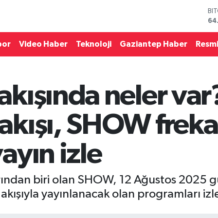
BI
64
DO
47
por
Video Haber
Teknoloji
Gaziantep Haber
Resmi
EU
55
ST
64
kışında neler var
GR
66
Bİ
kışı, SHOW frekans
13
ayın izle
rından biri olan SHOW, 12 Ağustos 2025 gün
kışıyla yayınlanacak olan programları izle