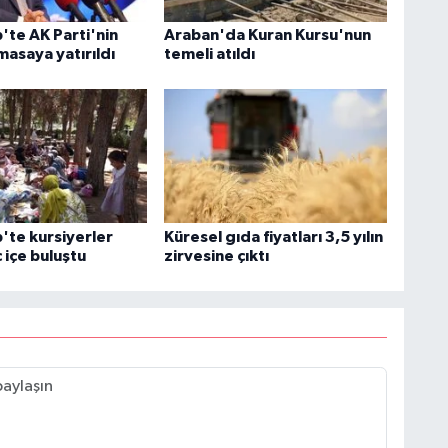
'te AK Parti'nin
Araban'da Kuran Kursu'nun
asaya yatırıldı
temeli atıldı
'te kursiyerler
Küresel gıda fiyatları 3,5 yılın
 içe buluştu
zirvesine çıktı