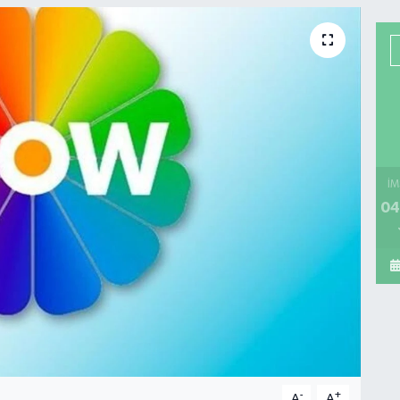
İM
04
-
+
A
A