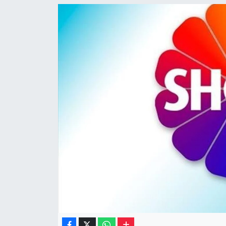
Müzik
Piyasa
Resmi İlanlar
Sağlık
Sinemalar
Siyaset
Spor
Teknoloji
Türkiye