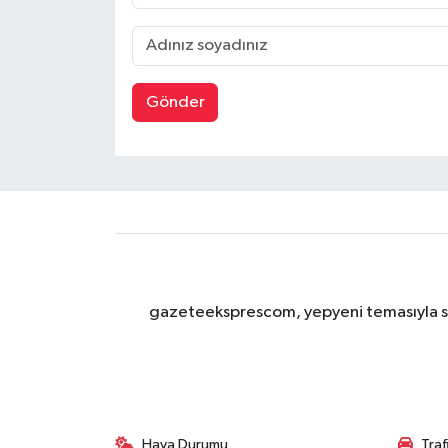
Gönder
gazeteeksprescom, yepyeni temasıyla sizl
Hava Durumu
Tra