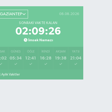
GAZİANTEP
08.08.2026
SONRAKI VAKTE KALAN
02:09:25
İmsak Namazı
SAK
GÜNEŞ
ÖĞLE
İKINDI
AKŞAM
YATSI
:02
05:34
12:41
16:28
19:38
21:04
Aylık Vakitler