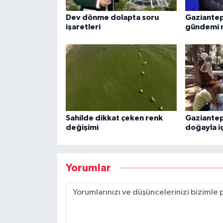
Dev dönme dolapta soru
Gaziantep
işaretleri
gündemi m
Sahilde dikkat çeken renk
Gaziantep
değişimi
doğayla iç
Yorumlar