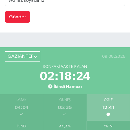
Gönder
GAZİANTEP
09.08.2026
SONRAKI VAKTE KALAN
02:18:24
İkindi Namazı
İMSAK
GÜNEŞ
ÖĞLE
04:04
05:35
12:41
İKINDI
AKŞAM
YATSI