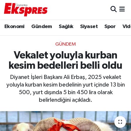
Eğitim
Hava Durumu
Ekonomi
Gündem
Sağlık
Siyaset
Spor
Vid
Ekonomi
Trafik Durumu
GÜNDEM
Gaziantep son dakika
Puan Durumu ve Fikstür
Vekalet yoluyla kurban
kesim bedelleri belli oldu
Genel
Tüm Manşetler
Diyanet İşleri Başkanı Ali Erbaş, 2025 vekalet
Gündem
Son Dakika Haberleri
yoluyla kurban kesim bedelinin yurt içinde 13 bin
500, yurt dışında 5 bin 450 lira olarak
Haberler
Haber Arşivi
belirlendiğini açıkladı.
Kültür Sanat
Magazin