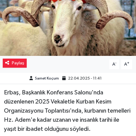
Müzik
Piyasa
Resmi İlanlar
Sağlık
Paylaş
-
+
A
A
Sinemalar
Samet Koçum
22.04.2025 - 11:41
Siyaset
Erbaş, Başkanlık Konferans Salonu'nda
düzenlenen 2025 Vekaletle Kurban Kesim
Spor
Organizasyonu Toplantısı'nda, kurbanın temelleri
Teknoloji
Hz. Adem'e kadar uzanan ve insanlık tarihi ile
yaşıt bir ibadet olduğunu söyledi.
Türkiye