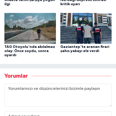
sıcakta tarihi çarşıya yoğun
Nurdağı depremi sonrası
ilgi
kritik uyarı
TAG Otoyolu'nda akılalmaz
Gaziantep'te aranan firari
olay: Önce soydu, sonra
şahıs yakayı ele verdi
uyardı
Yorumlar