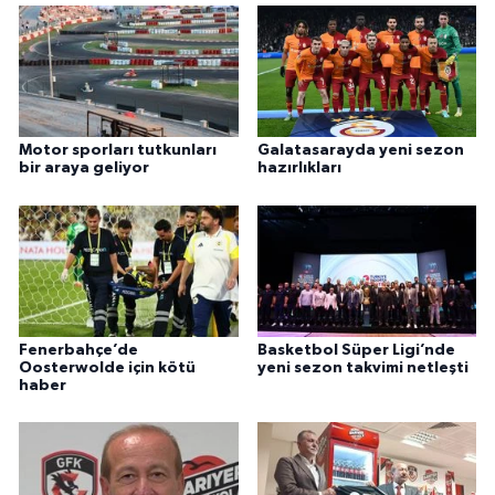
Motor sporları tutkunları
Galatasarayda yeni sezon
bir araya geliyor
hazırlıkları
Fenerbahçe’de
Basketbol Süper Ligi’nde
Oosterwolde için kötü
yeni sezon takvimi netleşti
haber