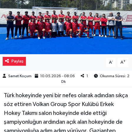
Müzik
Piyasa
Resmi İlanlar
Sağlık
Paylaş
-
+
A
A
Sinemalar
Samet Koçum
10.05.2026 - 08:06
1
Okunma Süresi: 2
Dk
Siyaset
Türk hokeyinde yeni bir nefes olarak adından sıkça
Spor
söz ettiren Volkan Group Spor Kulübü Erkek
Hokey Takımı salon hokeyinde elde ettiği
Teknoloji
şampiyonluğun ardından açık alan hokeyinde de
şampiyonluğa adım adım yürüyor. Gaziantep
Türkiye