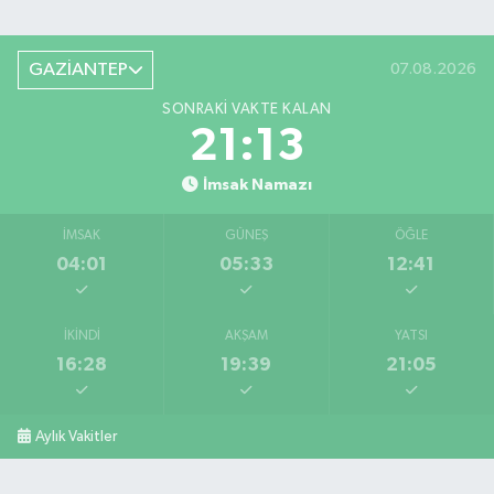
GAZİANTEP
07.08.2026
SONRAKI VAKTE KALAN
21:12
İmsak Namazı
İMSAK
GÜNEŞ
ÖĞLE
04:01
05:33
12:41
İKINDI
AKŞAM
YATSI
16:28
19:39
21:05
Aylık Vakitler