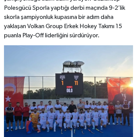
Polesgücü Sporla yaptığı derbi maçında 9-2’lik
Video Haber
skorla şampiyonluk kupasına bir adım daha
yaklaşan Volkan Group Erkek Hokey Takımı 15
Yaşam
puanla Play-Off liderliğini sürdürüyor.
Yeme-İçme
Yemek