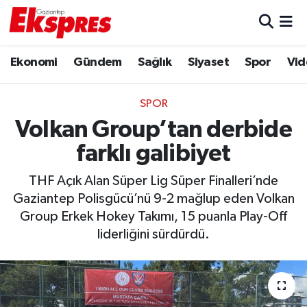
Eğitim
Hava Durumu
Ekonomi
Gündem
Sağlık
Siyaset
Spor
Vid
Ekonomi
Trafik Durumu
SPOR
Gaziantep son dakika
Puan Durumu ve Fikstür
Volkan Group’tan derbide
farklı galibiyet
Genel
Tüm Manşetler
THF Açık Alan Süper Lig Süper Finalleri’nde
Gündem
Son Dakika Haberleri
Gaziantep Polisgücü’nü 9-2 mağlup eden Volkan
Group Erkek Hokey Takımı, 15 puanla Play-Off
Haberler
Haber Arşivi
liderliğini sürdürdü.
Kültür Sanat
Magazin