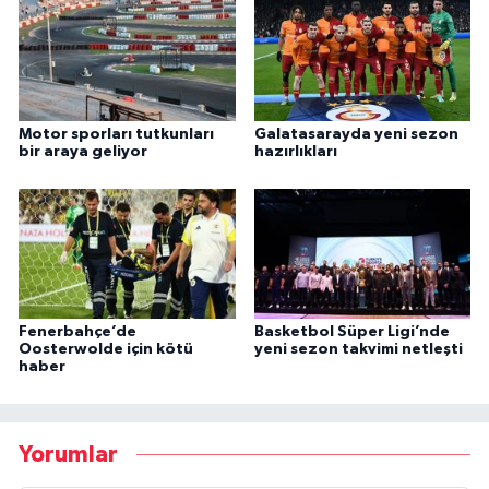
Motor sporları tutkunları
Galatasarayda yeni sezon
bir araya geliyor
hazırlıkları
Fenerbahçe’de
Basketbol Süper Ligi’nde
Oosterwolde için kötü
yeni sezon takvimi netleşti
haber
Yorumlar