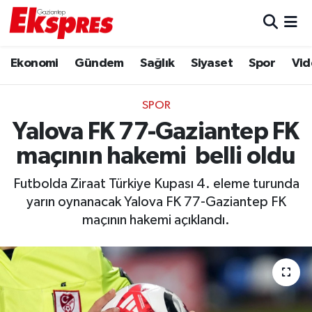
Eğitim
Hava Durumu
Ekonomi
Gündem
Sağlık
Siyaset
Spor
Vid
Ekonomi
Trafik Durumu
SPOR
Gaziantep son dakika
Puan Durumu ve Fikstür
Yalova FK 77-Gaziantep FK
maçının hakemi belli oldu
Genel
Tüm Manşetler
Futbolda Ziraat Türkiye Kupası 4. eleme turunda
Gündem
Son Dakika Haberleri
yarın oynanacak Yalova FK 77-Gaziantep FK
maçının hakemi açıklandı.
Haberler
Haber Arşivi
Kültür Sanat
Magazin