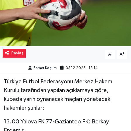
Müzik
Piyasa
Resmi İlanlar
Paylaş
-
+
A
A
Sağlık
Samet Koçum
03.12.2025 - 13:14
Sinemalar
Türkiye Futbol Federasyonu Merkez Hakem
Siyaset
Kurulu tarafından yapılan açıklamaya göre,
kupada yarın oynanacak maçları yönetecek
Spor
hakemler şunlar:
Teknoloji
13.00 Yalova FK 77-Gaziantep FK: Berkay
Türkiye
Erdemir