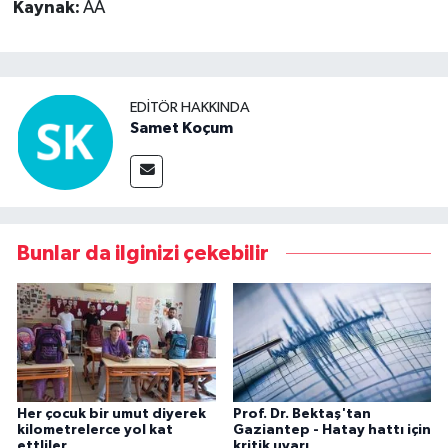
Kaynak:
AA
EDITÖR HAKKINDA
Samet Koçum
Bunlar da ilginizi çekebilir
Her çocuk bir umut diyerek
Prof. Dr. Bektaş'tan
kilometrelerce yol kat
Gaziantep - Hatay hattı için
ettliler
kritik uyarı