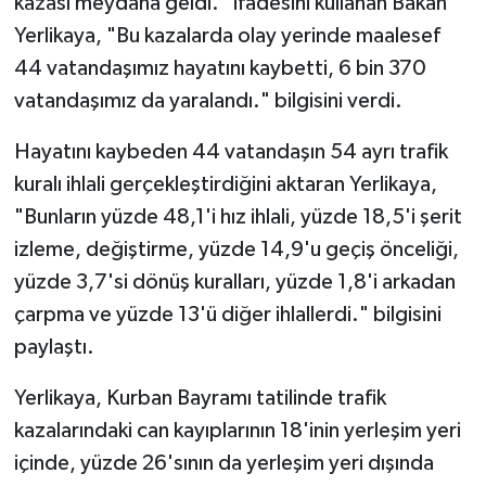
kazası meydana geldi." ifadesini kullanan Bakan
Yerlikaya, "Bu kazalarda olay yerinde maalesef
Video Haber
44 vatandaşımız hayatını kaybetti, 6 bin 370
vatandaşımız da yaralandı." bilgisini verdi.
Yaşam
Hayatını kaybeden 44 vatandaşın 54 ayrı trafik
Yeme-İçme
kuralı ihlali gerçekleştirdiğini aktaran Yerlikaya,
"Bunların yüzde 48,1'i hız ihlali, yüzde 18,5'i şerit
Yemek
izleme, değiştirme, yüzde 14,9'u geçiş önceliği,
yüzde 3,7'si dönüş kuralları, yüzde 1,8'i arkadan
çarpma ve yüzde 13'ü diğer ihlallerdi." bilgisini
paylaştı.
Yerlikaya, Kurban Bayramı tatilinde trafik
kazalarındaki can kayıplarının 18'inin yerleşim yeri
içinde, yüzde 26'sının da yerleşim yeri dışında