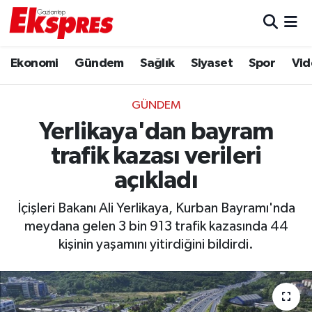
Eğitim
Hava Durumu
Ekonomi
Gündem
Sağlık
Siyaset
Spor
Vid
Ekonomi
Trafik Durumu
GÜNDEM
Gaziantep son dakika
Puan Durumu ve Fikstür
Yerlikaya'dan bayram
trafik kazası verileri
Genel
Tüm Manşetler
açıkladı
Gündem
Son Dakika Haberleri
İçişleri Bakanı Ali Yerlikaya, Kurban Bayramı'nda
meydana gelen 3 bin 913 trafik kazasında 44
Haberler
Haber Arşivi
kişinin yaşamını yitirdiğini bildirdi.
Kültür Sanat
Magazin