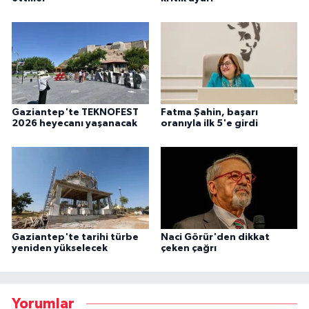
Gaziantep'te TEKNOFEST
Fatma Şahin, başarı
2026 heyecanı yaşanacak
oranıyla ilk 5'e girdi
Gaziantep'te tarihi türbe
Naci Görür'den dikkat
yeniden yükselecek
çeken çağrı
Yorumlar