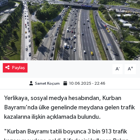
Müzik
Piyasa
Resmi İlanlar
Sağlık
Paylaş
-
+
A
A
Sinemalar
Samet Koçum
10.06.2025 - 22:46
Siyaset
Yerlikaya, sosyal medya hesabından, Kurban
Spor
Bayramı'nda ülke genelinde meydana gelen trafik
kazalarına ilişkin açıklamada bulundu.
Teknoloji
"Kurban Bayramı tatili boyunca 3 bin 913 trafik
Türkiye