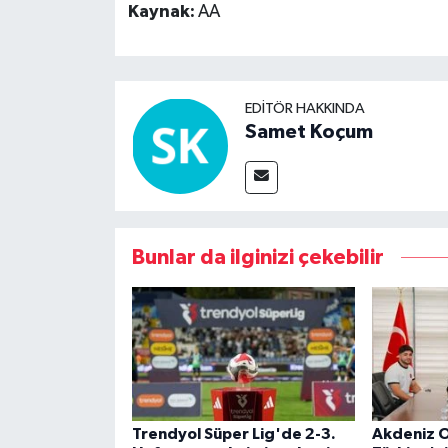
Kaynak:
AA
EDITÖR HAKKINDA
Samet Koçum
Bunlar da ilginizi çekebilir
Trendyol Süper Lig'de 2-3.
Akdeniz O