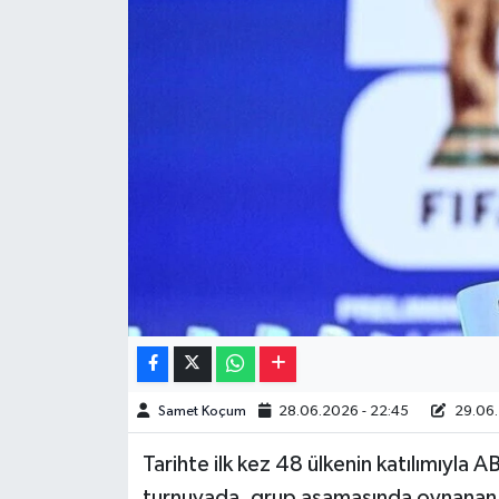
Müzik
Piyasa
Resmi İlanlar
Sağlık
Sinemalar
Siyaset
Spor
Samet Koçum
28.06.2026 - 22:45
29.06.
Teknoloji
Tarihte ilk kez 48 ülkenin katılımıyla 
Türkiye
turnuvada, grup aşamasında oynanan 7