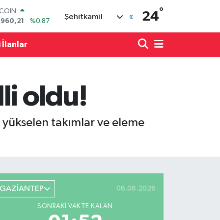
.960,21
%0.87
°
LAR
24
Şehitkamil
,7436
%0.18
RO
,2510
%0.32
 İlanlar
ERLİN
,4811
%0.38
AM ALTIN
60.55
%0.03
i oldu!
ST100
.779
%-14
 yükselen takımlar ve eleme
GAZİANTEP
08.08.2026
SONRAKI VAKTE KALAN