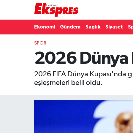
Eğitim
Hava Durumu
Ekonomi
Gündem
Sağlık
Siyaset
S
Ekonomi
Trafik Durumu
SPOR
2026 Dünya Ku
Gaziantep son dakika
Puan Durumu ve Fikstür
Genel
Tüm Manşetler
2026 FIFA Dünya Kupası'nda gr
eşleşmeleri belli oldu.
Gündem
Son Dakika Haberleri
Haberler
Haber Arşivi
Kültür Sanat
Magazin