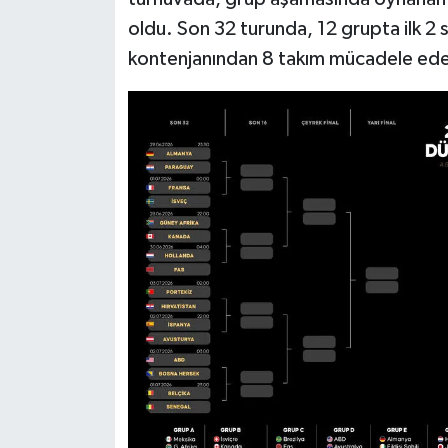
oldu. Son 32 turunda, 12 grupta ilk 2 sı
Video Haber
kontenjanından 8 takım mücadele ed
Yaşam
Yeme-İçme
Yemek