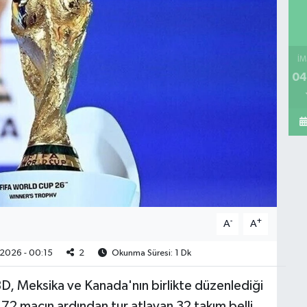
İM
04
-
+
A
A
2026 - 00:15
2
Okunma Süresi: 1 Dk
ABD, Meksika ve Kanada'nın birlikte düzenlediği
2 maçın ardından tur atlayan 32 takım belli