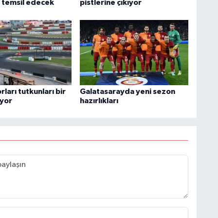
i temsil edecek
pistlerine çıkıyor
ları tutkunları bir
Galatasarayda yeni sezon
iyor
hazırlıkları