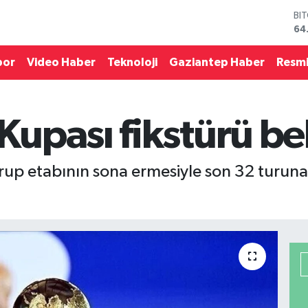
64
DO
47
EU
55
por
Video Haber
Teknoloji
Gaziantep Haber
Resmi
ST
64
GR
66
pası fikstürü bell
Bİ
13
up etabının sona ermesiyle son 32 turuna