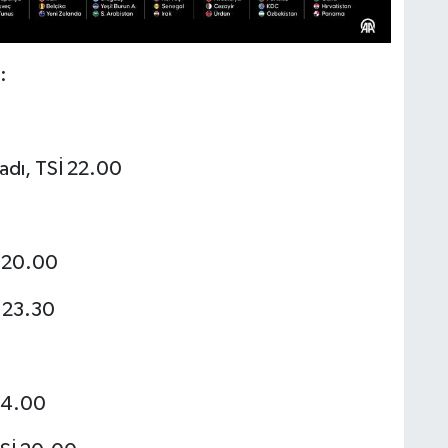
:
adı, TSİ 22.00
İ 20.00
 23.30
04.00