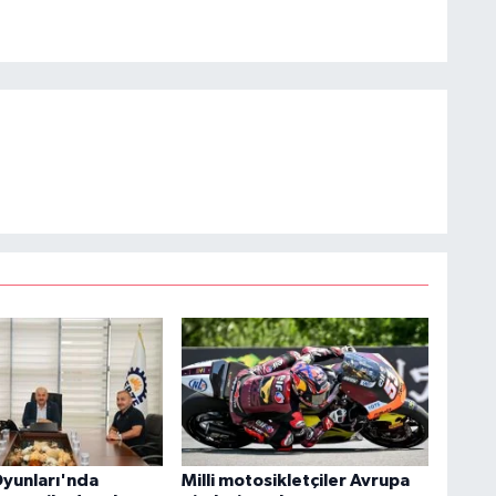
yunları'nda
Milli motosikletçiler Avrupa