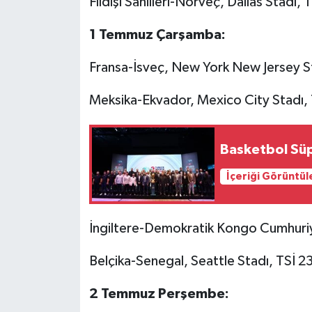
Fildişi Sahilleri-Norveç, Dallas Stadı,
1 Temmuz Çarşamba:
Fransa-İsveç, New York New Jersey 
Meksika-Ekvador, Mexico City Stadı,
Basketbol Süp
İçeriği Görüntül
İngiltere-Demokratik Kongo Cumhuriye
Belçika-Senegal, Seattle Stadı, TSİ 2
2 Temmuz Perşembe: