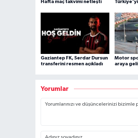
Hafta maç takvimi netleşti
Türkiye'y
Gaziantep FK, Serdar Dursun
Motor spor
transferini resmen açıkladı
araya gel
Yorumlar