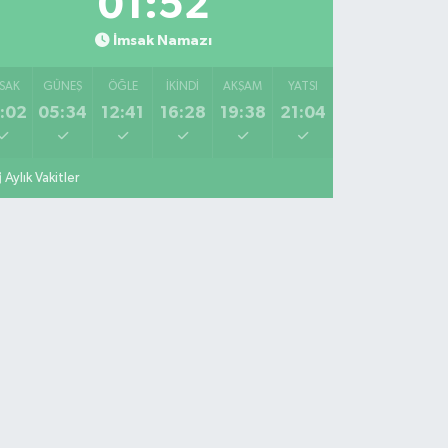
01:51
İmsak Namazı
SAK
GÜNEŞ
ÖĞLE
İKINDI
AKŞAM
YATSI
:02
05:34
12:41
16:28
19:38
21:04
Aylık Vakitler