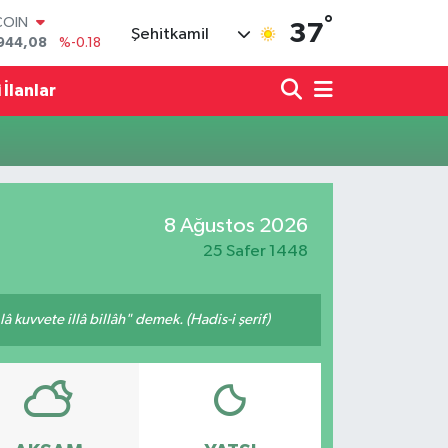
°
COIN
37
Şehitkamil
944,08
%-0.18
LAR
7436
%0.18
 İlanlar
RO
2510
%0.32
RLİN
4811
%0.38
M ALTIN
0.55
%0.03
8 Ağustos 2026
T100
779
%-14
25 Safer 1448
 kuvvete illâ billâh" demek. (Hadis-i şerif)