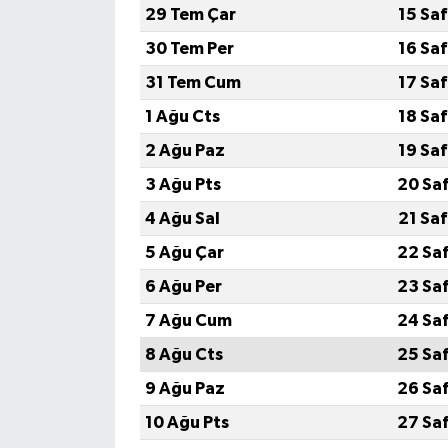
29 Tem Çar
15 Sa
Video Haber
30 Tem Per
16 Sa
31 Tem Cum
17 Sa
Yaşam
1 Ağu Cts
18 Sa
Yeme-İçme
2 Ağu Paz
19 Sa
3 Ağu Pts
20 Sa
Yemek
4 Ağu Sal
21 Sa
5 Ağu Çar
22 Sa
6 Ağu Per
23 Sa
7 Ağu Cum
24 Sa
8 Ağu Cts
25 Sa
9 Ağu Paz
26 Sa
10 Ağu Pts
27 Sa