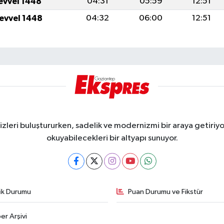
levvel 1448
04:31
05:59
12:51
levvel 1448
04:32
06:00
12:51
eri buluştururken, sadelik ve modernizmi bir araya getiriyor
okuyabilecekleri bir altyapı sunuyor.
fik Durumu
Puan Durumu ve Fikstür
er Arşivi