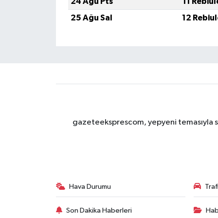
24 Ağu Pts
11 Rebiu
25 Ağu Sal
12 Rebiu
gazeteeksprescom, yepyeni temasıyla sizl
Hava Durumu
Tra
Son Dakika Haberleri
Hab