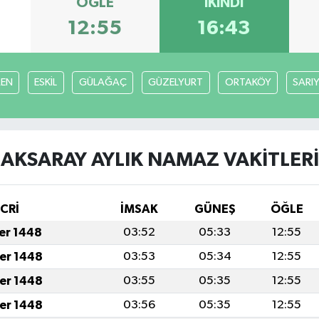
ÖĞLE
İKINDI
12:55
16:43
EN
ESKİL
GÜLAĞAÇ
GÜZELYURT
ORTAKÖY
SARI
AKSARAY AYLIK NAMAZ VAKITLERI
İCRİ
İMSAK
GÜNEŞ
ÖĞLE
fer 1448
03:52
05:33
12:55
fer 1448
03:53
05:34
12:55
fer 1448
03:55
05:35
12:55
fer 1448
03:56
05:35
12:55