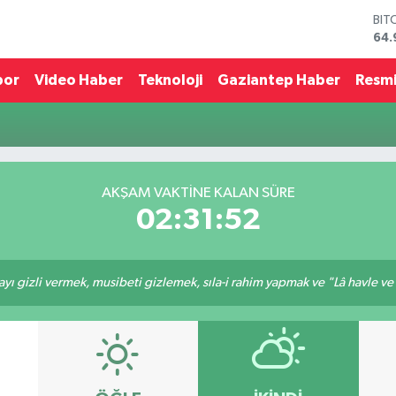
BIT
64.
DO
47,
por
Video Haber
Teknoloji
Gaziantep Haber
Resmi
EU
55,
STE
64,
GRA
666
AKŞAM VAKTINE KALAN SÜRE
BİS
02:31:52
13.
ı gizli vermek, musibeti gizlemek, sıla-i rahim yapmak ve "Lâ havle ve lâ