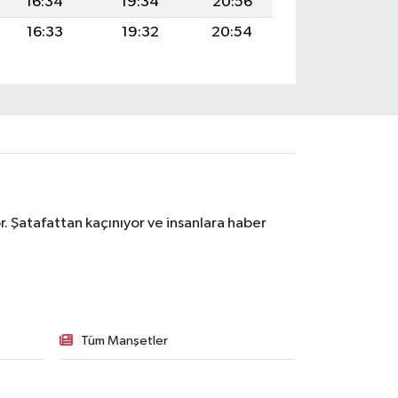
16:34
19:34
20:56
16:33
19:32
20:54
. Şatafattan kaçınıyor ve insanlara haber
Tüm Manşetler