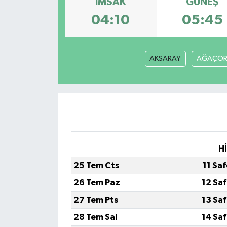
İMSAK
GÜNEŞ
04:10
05:45
Müzik
Piyasa
AKSARAY
AĞAÇÖR
Resmi İlanlar
Sağlık
Sinemalar
Siyaset
H
25 Tem Cts
11 Sa
Spor
26 Tem Paz
12 Sa
Teknoloji
27 Tem Pts
13 Sa
28 Tem Sal
14 Sa
Türkiye