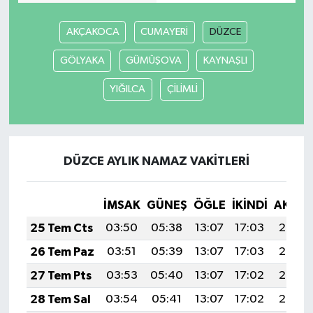
AKÇAKOCA
CUMAYERİ
DÜZCE
Video Haber
GÖLYAKA
GÜMÜŞOVA
KAYNAŞLI
Yaşam
YIĞILCA
ÇİLİMLİ
Yeme-İçme
Yemek
DÜZCE AYLIK NAMAZ VAKITLERI
İMSAK
GÜNEŞ
ÖĞLE
İKINDI
AKŞA
25 Tem Cts
03:50
05:38
13:07
17:03
20:26
26 Tem Paz
03:51
05:39
13:07
17:03
20:25
27 Tem Pts
03:53
05:40
13:07
17:02
20:24
28 Tem Sal
03:54
05:41
13:07
17:02
20:23