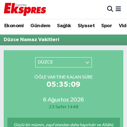
Eğitim
Hava Durumu
Ekonomi
Gündem
Sağlık
Siyaset
Spor
Vid
Ekonomi
Trafik Durumu
Düzce Namaz Vakitleri
Gaziantep son dakika
Puan Durumu ve Fikstür
DÜZCE
Genel
Tüm Manşetler
ÖĞLE VAKTINE KALAN SÜRE
Gündem
Son Dakika Haberleri
05:35:09
Haberler
Haber Arşivi
6 Ağustos 2026
23 Safer 1448
Kültür Sanat
Magazin
Güçlü bir mümin, zayıf olandan daha hayırlıdır ve Allâhü