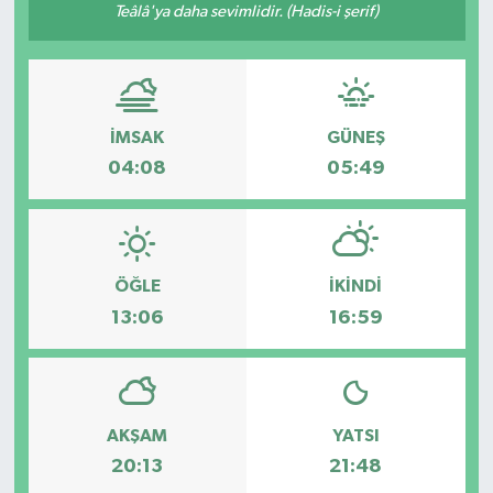
Teâlâ'ya daha sevimlidir. (Hadis-i şerif)
Müzik
Piyasa
İMSAK
GÜNEŞ
Resmi İlanlar
04:08
05:49
Sağlık
Sinemalar
ÖĞLE
İKINDI
13:06
16:59
Siyaset
Spor
Teknoloji
AKŞAM
YATSI
20:13
21:48
Türkiye