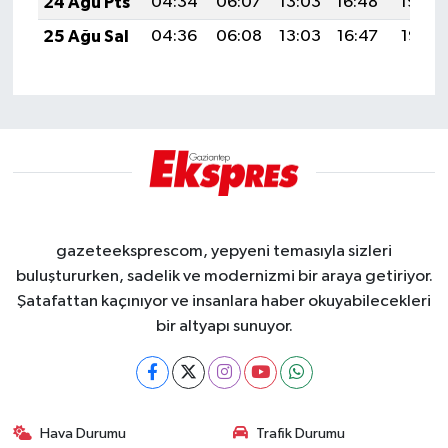
24 Ağu Pts
04:34
06:07
13:03
16:48
19:49
25 Ağu Sal
04:36
06:08
13:03
16:47
19:47
gazeteeksprescom, yepyeni temasıyla sizleri
buluştururken, sadelik ve modernizmi bir araya getiriyor.
Şatafattan kaçınıyor ve insanlara haber okuyabilecekleri
bir altyapı sunuyor.
Hava Durumu
Trafik Durumu