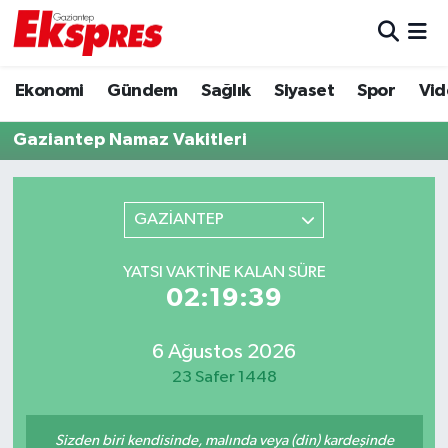
Eğitim
Hava Durumu
Ekonomi
Gündem
Sağlık
Siyaset
Spor
Vid
Ekonomi
Trafik Durumu
Gaziantep Namaz Vakitleri
Gaziantep son dakika
Puan Durumu ve Fikstür
GAZİANTEP
Genel
Tüm Manşetler
YATSI VAKTINE KALAN SÜRE
Gündem
Son Dakika Haberleri
02:19:39
Haberler
Haber Arşivi
6 Ağustos 2026
23 Safer 1448
Kültür Sanat
Magazin
Sizden biri kendisinde, malında veya (din) kardeşinde