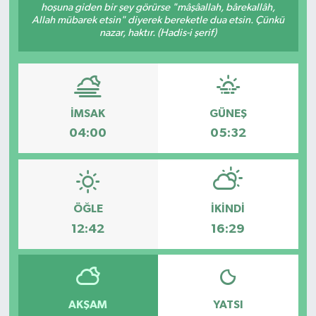
hoşuna giden bir şey görürse "mâşâallah, bârekallâh,
Allah mübarek etsin" diyerek bereketle dua etsin. Çünkü
Müzik
nazar, haktır. (Hadis-i şerif)
Piyasa
Resmi İlanlar
İMSAK
GÜNEŞ
Sağlık
04:00
05:32
Sinemalar
Siyaset
ÖĞLE
İKINDI
12:42
16:29
Spor
Teknoloji
AKŞAM
YATSI
Türkiye