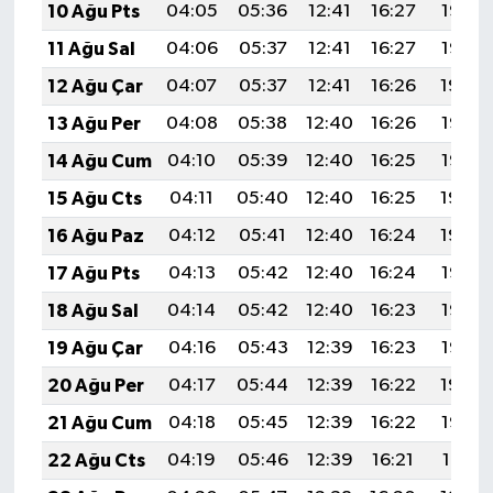
10 Ağu Pts
04:05
05:36
12:41
16:27
19:36
11 Ağu Sal
04:06
05:37
12:41
16:27
19:35
12 Ağu Çar
04:07
05:37
12:41
16:26
19:34
13 Ağu Per
04:08
05:38
12:40
16:26
19:33
14 Ağu Cum
04:10
05:39
12:40
16:25
19:32
15 Ağu Cts
04:11
05:40
12:40
16:25
19:30
16 Ağu Paz
04:12
05:41
12:40
16:24
19:29
17 Ağu Pts
04:13
05:42
12:40
16:24
19:28
18 Ağu Sal
04:14
05:42
12:40
16:23
19:27
19 Ağu Çar
04:16
05:43
12:39
16:23
19:25
20 Ağu Per
04:17
05:44
12:39
16:22
19:24
21 Ağu Cum
04:18
05:45
12:39
16:22
19:23
22 Ağu Cts
04:19
05:46
12:39
16:21
19:21