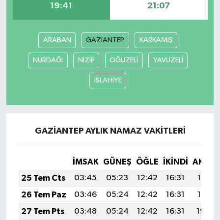
19:41
21:07
Video Haber
ARABAN
GAZİANTEP
KARKAMIŞ
Yaşam
NURDAĞI
NİZİP
OĞUZELİ
YAVUZELİ
Yeme-İçme
İSLAHİYE
Yemek
GAZİANTEP AYLIK NAMAZ VAKITLERI
İMSAK
GÜNEŞ
ÖĞLE
İKINDI
AKŞA
25 Tem Cts
03:45
05:23
12:42
16:31
19:51
26 Tem Paz
03:46
05:24
12:42
16:31
19:51
27 Tem Pts
03:48
05:24
12:42
16:31
19:50