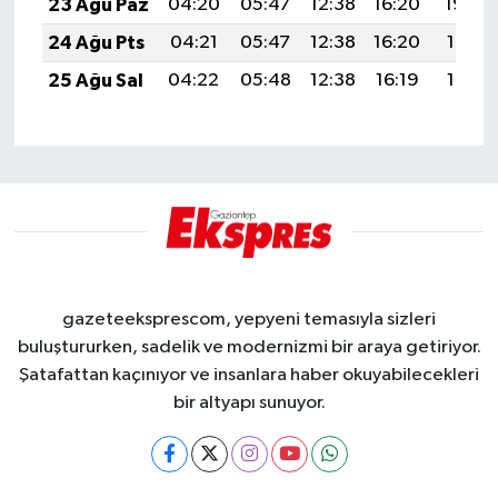
23 Ağu Paz
04:20
05:47
12:38
16:20
19:20
24 Ağu Pts
04:21
05:47
12:38
16:20
19:19
25 Ağu Sal
04:22
05:48
12:38
16:19
19:17
gazeteeksprescom, yepyeni temasıyla sizleri
buluştururken, sadelik ve modernizmi bir araya getiriyor.
Şatafattan kaçınıyor ve insanlara haber okuyabilecekleri
bir altyapı sunuyor.