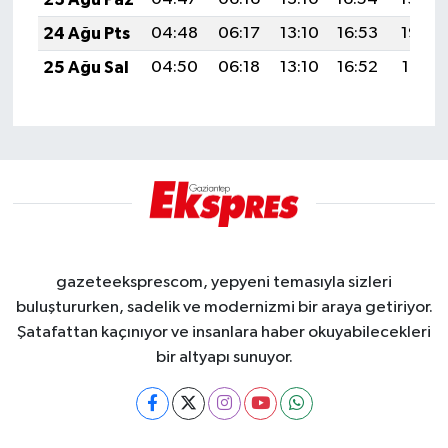
24 Ağu Pts
04:48
06:17
13:10
16:53
19:53
25 Ağu Sal
04:50
06:18
13:10
16:52
19:51
gazeteeksprescom, yepyeni temasıyla sizleri
buluştururken, sadelik ve modernizmi bir araya getiriyor.
Şatafattan kaçınıyor ve insanlara haber okuyabilecekleri
bir altyapı sunuyor.