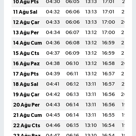
10 Ağu Pts
04:30
06:05
13:13
17:01
20:11
11 Ağu Sal
04:32
06:06
13:13
17:01
20:10
12 Ağu Çar
04:33
06:06
13:13
17:00
20:09
13 Ağu Per
04:34
06:07
13:12
17:00
20:07
14 Ağu Cum
04:36
06:08
13:12
16:59
20:06
15 Ağu Cts
04:37
06:09
13:12
16:59
20:05
16 Ağu Paz
04:38
06:10
13:12
16:58
20:04
17 Ağu Pts
04:39
06:11
13:12
16:57
20:02
18 Ağu Sal
04:41
06:12
13:11
16:57
20:01
19 Ağu Çar
04:42
06:13
13:11
16:56
20:00
20 Ağu Per
04:43
06:14
13:11
16:56
19:58
21 Ağu Cum
04:45
06:14
13:11
16:55
19:57
22 Ağu Cts
04:46
06:15
13:10
16:54
19:56
23 Ağu Paz
04:47
06:16
13:10
16:54
19:54