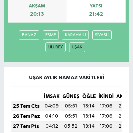
AKŞAM
YATSI
Video Haber
20:13
21:42
Yaşam
BANAZ
ESME
KARAHALLI
SİVASLI
Yeme-İçme
ULUBEY
UŞAK
Yemek
UŞAK AYLIK NAMAZ VAKITLERI
İMSAK
GÜNEŞ
ÖĞLE
İKINDI
AKŞA
25 Tem Cts
04:09
05:51
13:14
17:06
20:27
26 Tem Paz
04:10
05:51
13:14
17:06
20:26
27 Tem Pts
04:12
05:52
13:14
17:06
20:26