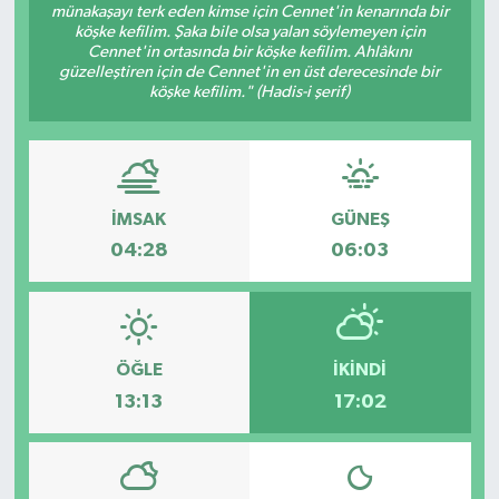
münakaşayı terk eden kimse için Cennet'in kenarında bir
köşke kefilim. Şaka bile olsa yalan söylemeyen için
Müzik
Cennet'in ortasında bir köşke kefilim. Ahlâkını
güzelleştiren için de Cennet'in en üst derecesinde bir
köşke kefilim." (Hadis-i şerif)
Piyasa
Resmi İlanlar
Sağlık
İMSAK
GÜNEŞ
04:28
06:03
Sinemalar
Siyaset
ÖĞLE
İKINDI
Spor
13:13
17:02
Teknoloji
Türkiye