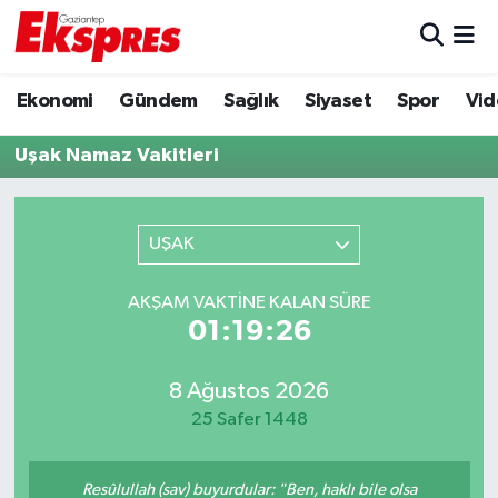
Eğitim
Hava Durumu
Ekonomi
Gündem
Sağlık
Siyaset
Spor
Vid
Ekonomi
Trafik Durumu
Uşak Namaz Vakitleri
Gaziantep son dakika
Puan Durumu ve Fikstür
UŞAK
Genel
Tüm Manşetler
AKŞAM VAKTINE KALAN SÜRE
Gündem
Son Dakika Haberleri
01:19:26
Haberler
Haber Arşivi
8 Ağustos 2026
25 Safer 1448
Kültür Sanat
Magazin
Resûlullah (sav) buyurdular: "Ben, haklı bile olsa