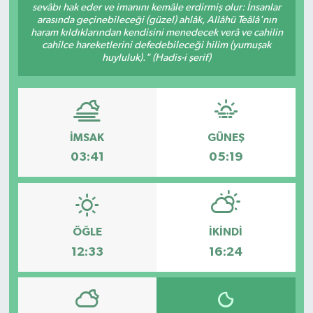
sevâbı hak eder ve imanını kemâle erdirmiş olur: İnsanlar
arasında geçinebileceği (güzel) ahlâk, Allâhü Teâlâ'nın
Müzik
haram kıldıklarından kendisini menedecek verâ ve cahilin
cahilce hareketlerini defedebileceği hilim (yumuşak
huyluluk)." (Hadis-i şerif)
Piyasa
Resmi İlanlar
Sağlık
İMSAK
GÜNEŞ
03:41
05:19
Sinemalar
Siyaset
ÖĞLE
İKINDI
Spor
12:33
16:24
Teknoloji
Türkiye