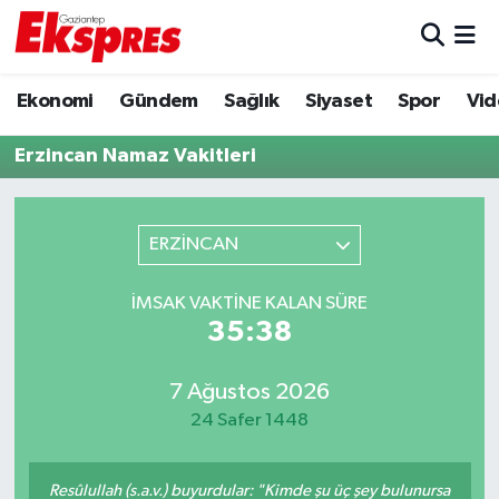
Eğitim
Hava Durumu
Ekonomi
Gündem
Sağlık
Siyaset
Spor
Vid
Ekonomi
Trafik Durumu
Erzincan Namaz Vakitleri
Gaziantep son dakika
Puan Durumu ve Fikstür
ERZİNCAN
Genel
Tüm Manşetler
İMSAK VAKTINE KALAN SÜRE
Gündem
Son Dakika Haberleri
35:38
Haberler
Haber Arşivi
7 Ağustos 2026
24 Safer 1448
Kültür Sanat
Magazin
Resûlullah (s.a.v.) buyurdular: "Kimde şu üç şey bulunursa