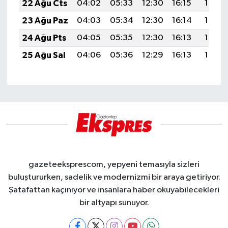
22 Ağu Cts
04:02
05:33
12:30
16:15
19:17
23 Ağu Paz
04:03
05:34
12:30
16:14
19:15
24 Ağu Pts
04:05
05:35
12:30
16:13
19:14
25 Ağu Sal
04:06
05:36
12:29
16:13
19:12
gazeteeksprescom, yepyeni temasıyla sizleri
buluştururken, sadelik ve modernizmi bir araya getiriyor.
Şatafattan kaçınıyor ve insanlara haber okuyabilecekleri
bir altyapı sunuyor.