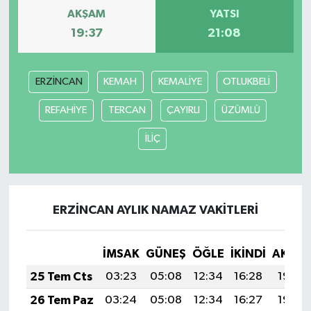
AKŞAM
YATSI
Video Haber
19:37
21:08
Yaşam
ERZİNCAN
KEMAH
KEMALİYE
OTLUKBELİ
Yeme-İçme
REFAHİYE
TERCAN
ÇAYIRLI
ÜZÜMLÜ
Yemek
İLİÇ
ERZİNCAN AYLIK NAMAZ VAKITLERI
İMSAK
GÜNEŞ
ÖĞLE
İKINDI
AKŞA
25 Tem Cts
03:23
05:08
12:34
16:28
19:50
26 Tem Paz
03:24
05:08
12:34
16:27
19:49