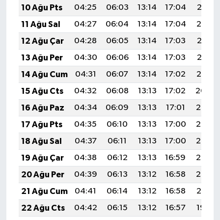
10 Ağu Pts
04:25
06:03
13:14
17:04
20:16
11 Ağu Sal
04:27
06:04
13:14
17:04
20:14
12 Ağu Çar
04:28
06:05
13:14
17:03
20:13
13 Ağu Per
04:30
06:06
13:14
17:03
20:12
14 Ağu Cum
04:31
06:07
13:14
17:02
20:10
15 Ağu Cts
04:32
06:08
13:13
17:02
20:09
16 Ağu Paz
04:34
06:09
13:13
17:01
20:08
17 Ağu Pts
04:35
06:10
13:13
17:00
20:06
18 Ağu Sal
04:37
06:11
13:13
17:00
20:05
19 Ağu Çar
04:38
06:12
13:13
16:59
20:03
20 Ağu Per
04:39
06:13
13:12
16:58
20:02
21 Ağu Cum
04:41
06:14
13:12
16:58
20:01
22 Ağu Cts
04:42
06:15
13:12
16:57
19:59