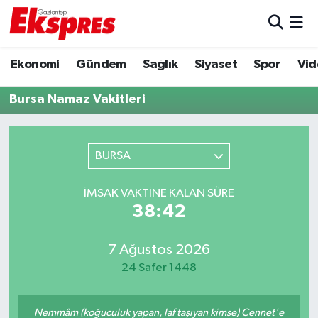
Eğitim
Hava Durumu
Ekonomi
Gündem
Sağlık
Siyaset
Spor
Vid
Ekonomi
Trafik Durumu
Bursa Namaz Vakitleri
Gaziantep son dakika
Puan Durumu ve Fikstür
BURSA
Genel
Tüm Manşetler
İMSAK VAKTINE KALAN SÜRE
Gündem
Son Dakika Haberleri
38:42
Haberler
Haber Arşivi
7 Ağustos 2026
24 Safer 1448
Kültür Sanat
Magazin
Nemmâm (koğuculuk yapan, laf taşıyan kimse) Cennet'e