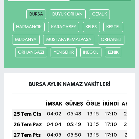
BURSA
BÜYÜK ORHAN
GEMLİK
Video Haber
HARMANCIK
KARACABEY
KELES
KESTEL
Yaşam
MUDANYA
MUSTAFA KEMALPAŞA
ORHANELİ
Yeme-İçme
ORHANGAZİ
YENİŞEHİR
İNEGÖL
İZNİK
Yemek
BURSA AYLIK NAMAZ VAKITLERI
İMSAK
GÜNEŞ
ÖĞLE
İKINDI
AKŞA
25 Tem Cts
04:02
05:48
13:15
17:10
20:33
26 Tem Paz
04:04
05:49
13:15
17:10
20:32
27 Tem Pts
04:05
05:50
13:15
17:10
20:31