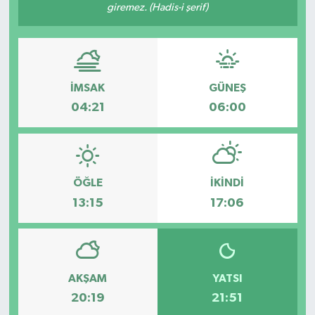
giremez. (Hadis-i şerif)
Müzik
Piyasa
İMSAK
GÜNEŞ
Resmi İlanlar
04:21
06:00
Sağlık
Sinemalar
ÖĞLE
İKINDI
13:15
17:06
Siyaset
Spor
Teknoloji
AKŞAM
YATSI
20:19
21:51
Türkiye