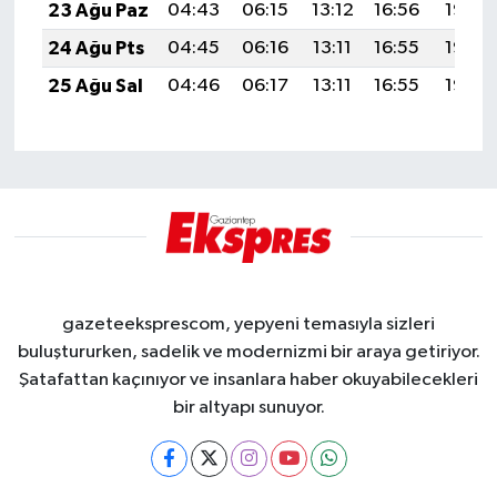
23 Ağu Paz
04:43
06:15
13:12
16:56
19:58
24 Ağu Pts
04:45
06:16
13:11
16:55
19:56
25 Ağu Sal
04:46
06:17
13:11
16:55
19:55
gazeteeksprescom, yepyeni temasıyla sizleri
buluştururken, sadelik ve modernizmi bir araya getiriyor.
Şatafattan kaçınıyor ve insanlara haber okuyabilecekleri
bir altyapı sunuyor.