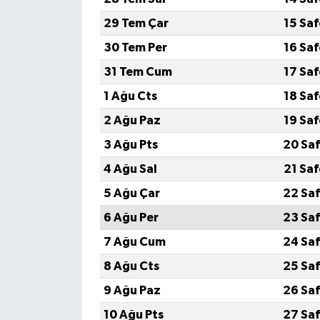
29 Tem Çar
15 Sa
Video Haber
30 Tem Per
16 Sa
Yaşam
31 Tem Cum
17 Sa
1 Ağu Cts
18 Sa
Yeme-İçme
2 Ağu Paz
19 Sa
Yemek
3 Ağu Pts
20 Saf
4 Ağu Sal
21 Sa
5 Ağu Çar
22 Saf
6 Ağu Per
23 Saf
7 Ağu Cum
24 Saf
8 Ağu Cts
25 Saf
9 Ağu Paz
26 Saf
10 Ağu Pts
27 Saf