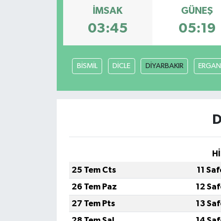
İMSAK
GÜNEŞ
Müzik
03:45
05:19
Piyasa
BİSMİL
DİCLE
DİYARBAKIR
ERGAN
Resmi İlanlar
Sağlık
D
Sinemalar
Siyaset
Hİ
Spor
25 Tem Cts
11 Sa
26 Tem Paz
12 Sa
Teknoloji
27 Tem Pts
13 Sa
Türkiye
28 Tem Sal
14 Sa