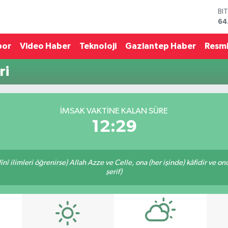
BI
64
DO
47
por
Video Haber
Teknoloji
Gaziantep Haber
Resmi
EU
55
ri
ST
64
GR
65
İMSAK VAKTINE KALAN SÜRE
Bİ
12:29
13
î ilimleri öğrenirse) Allah Azze ve Celle, ona (her işinde) kâfidir ve on
şerif)