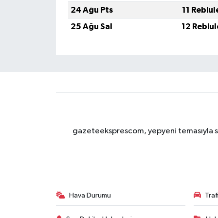
24 Ağu Pts
11 Rebiu
25 Ağu Sal
12 Rebiu
gazeteeksprescom, yepyeni temasıyla sizl
Hava Durumu
Tra