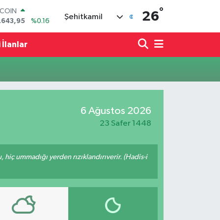
°
TCOIN
26
Şehitkamil
.643,95
%0.16
LAR
,6006
%0.06
 İlanlar
RO
,0250
%0.02
ERLİN
,2398
%0.2
AM ALTIN
00.87
%0.12
6 Ağustos 2026
ST100
.799
%70
23 Safer 1448
u, hiç ummadığı yerden rızıklandırıverir. (Hadis-i