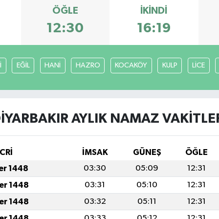
ÖĞLE
İKINDI
12:30
16:19
İ
EĞİL
HANİ
HAZRO
KOCAKÖY
KULP
LİCE
İYARBAKIR AYLIK NAMAZ VAKITLE
CRİ
İMSAK
GÜNEŞ
ÖĞLE
fer 1448
03:30
05:09
12:31
fer 1448
03:31
05:10
12:31
fer 1448
03:32
05:11
12:31
fer 1448
03:33
05:12
12:31