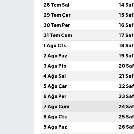
28 Tem Sal
14 Sa
Video Haber
29 Tem Çar
15 Sa
30 Tem Per
16 Sa
Yaşam
31 Tem Cum
17 Sa
Yeme-İçme
1 Ağu Cts
18 Sa
2 Ağu Paz
19 Sa
Yemek
3 Ağu Pts
20 Saf
4 Ağu Sal
21 Sa
5 Ağu Çar
22 Saf
6 Ağu Per
23 Saf
7 Ağu Cum
24 Saf
8 Ağu Cts
25 Saf
9 Ağu Paz
26 Saf