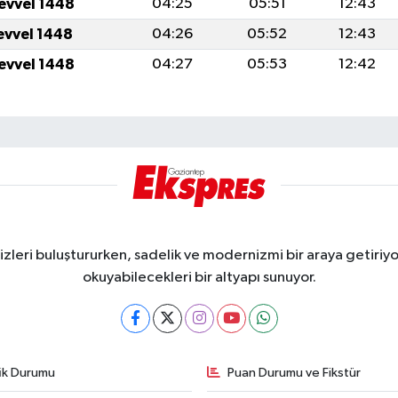
levvel 1448
04:25
05:51
12:43
levvel 1448
04:26
05:52
12:43
levvel 1448
04:27
05:53
12:42
eri buluştururken, sadelik ve modernizmi bir araya getiriyor
okuyabilecekleri bir altyapı sunuyor.
fik Durumu
Puan Durumu ve Fikstür