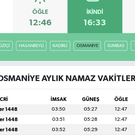
ÖĞLE
İKINDI
12:46
16:33
ÜZİÇİ
HASANBEYLİ
KADİRLİ
OSMANİYE
SUMBAS
OSMANİYE AYLIK NAMAZ VAKITLER
CRİ
İMSAK
GÜNEŞ
ÖĞLE
fer 1448
03:50
05:27
12:47
fer 1448
03:51
05:28
12:47
fer 1448
03:52
05:29
12:47