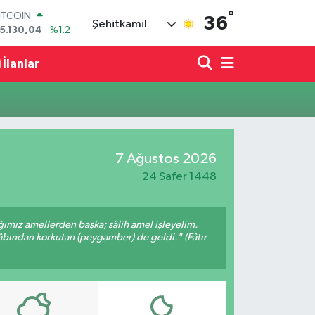
°
ITCOIN
36
Şehitkamil
5.130,04
%1.2
OLAR
7,7069
%0.17
 İlanlar
URO
5,0265
%0.01
TERLİN
4,1897
%0.02
RAM ALTIN
618.49
%2.12
7 Ağustos 2026
İST100
3.887
%64
24 Safer 1448
ığımız amellerden başka; sâlih amel işleyelim.
bından korkutan (peygamber) de geldi." (Fâtır