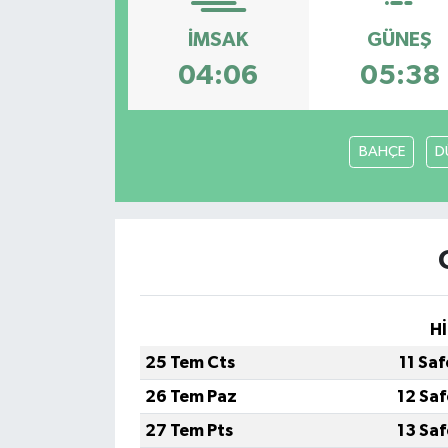
Müzik
İMSAK
GÜNEŞ
04:06
05:38
Piyasa
Resmi İlanlar
BAHÇE
D
Sağlık
Sinemalar
Siyaset
Hİ
Spor
25 Tem Cts
11 Sa
Teknoloji
26 Tem Paz
12 Sa
27 Tem Pts
13 Sa
Türkiye