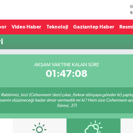
B
6
D
4
por
Video Haber
Teknoloji
Gaziantep Haber
Resmi
E
5
i
S
6
G
6
AKŞAM VAKTINE KALAN SÜRE
B
01:47:08
1
Ey Rabbimiz, bizi (Cehennem'den) çıkar, (tekrar dünyaya gönder ki) yapt
 kimsenin düşüneceği kadar ömür vermedik mi ki? Hem size Cehennem azâ
Sûresi, 37)