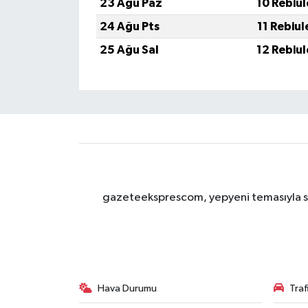
23 Ağu Paz
10 Rebiu
24 Ağu Pts
11 Rebiu
25 Ağu Sal
12 Rebiu
gazeteeksprescom, yepyeni temasıyla sizl
Hava Durumu
Tra