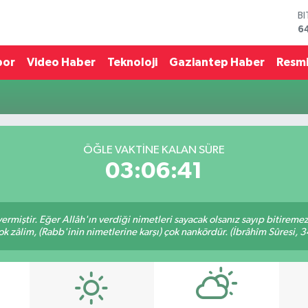
B
6
D
4
por
Video Haber
Teknoloji
Gaziantep Haber
Resmi
E
5
S
6
G
6
ÖĞLE VAKTINE KALAN SÜRE
B
03:06:41
1
ermiştir. Eğer Allâh'ın verdiği nimetleri sayacak olsanız sayıp bitiremez
ok zâlim, (Rabb'inin nimetlerine karşı) çok nankördür. (İbrâhîm Sûresi, 3