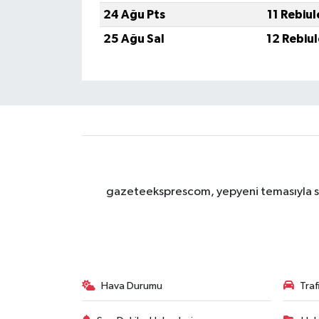
24 Ağu Pts
11 Rebiu
25 Ağu Sal
12 Rebiu
gazeteeksprescom, yepyeni temasıyla sizl
Hava Durumu
Tra