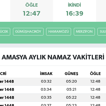
ÖĞLE
İKINDI
12:47
16:39
ÜCEK
GÜMÜŞHACIKÖY
HAMAMÖZÜ
MERZİFON
SU
AMASYA AYLIK NAMAZ VAKITLERI
İCRİ
İMSAK
GÜNEŞ
ÖĞLE
fer 1448
03:32
05:20
12:48
fer 1448
03:34
05:21
12:48
fer 1448
03:35
05:22
12:48
fer 1448
03:37
05:23
12:48