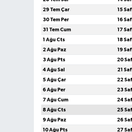
29 Tem Çar
15 Sa
Video Haber
30 Tem Per
16 Sa
Yaşam
31 Tem Cum
17 Sa
1 Ağu Cts
18 Sa
Yeme-İçme
2 Ağu Paz
19 Sa
Yemek
3 Ağu Pts
20 Sa
4 Ağu Sal
21 Sa
5 Ağu Çar
22 Sa
6 Ağu Per
23 Sa
7 Ağu Cum
24 Sa
8 Ağu Cts
25 Sa
9 Ağu Paz
26 Sa
10 Ağu Pts
27 Sa