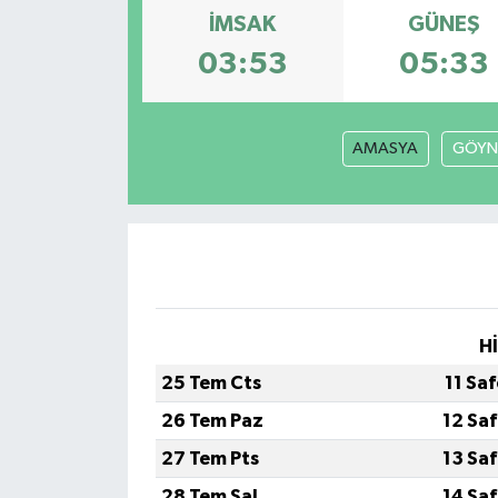
İMSAK
GÜNEŞ
Müzik
03:53
05:33
Piyasa
AMASYA
GÖYN
Resmi İlanlar
Sağlık
Sinemalar
Siyaset
H
Spor
25 Tem Cts
11 Sa
26 Tem Paz
12 Sa
Teknoloji
27 Tem Pts
13 Sa
Türkiye
28 Tem Sal
14 Sa