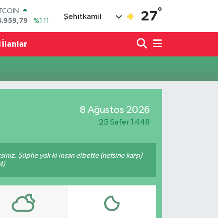
°
ITCOIN
27
Şehitkamil
4.959,79
%1.11
OLAR
7,7436
%0.18
 İlanlar
URO
5,2510
%0.32
TERLİN
4,4811
%0.38
RAM ALTIN
660.55
%0.03
8 Ağustos 2026
İST100
3.779
%-14
25 Safer 1448
siniz. Şüphe yok ki insan elbette (nefsine karşı)
4)