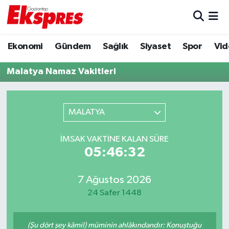
Eğitim
Hava Durumu
Ekonomi
Gündem
Sağlık
Siyaset
Spor
Vid
Ekonomi
Trafik Durumu
Malatya Namaz Vakitleri
Gaziantep son dakika
Puan Durumu ve Fikstür
MALATYA
Genel
Tüm Manşetler
İMSAK VAKTINE KALAN SÜRE
Gündem
Son Dakika Haberleri
05:46:32
Haberler
Haber Arşivi
7 Ağustos 2026
24 Safer 1448
Kültür Sanat
Magazin
(Şu dört şey kâmil) müminin ahlâkındandır: Konuştuğu