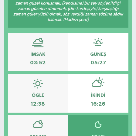
zaman güzel konuşmak, (kendisine) bir şey söylenildiği
zaman güzelce dinlemek, (din kardeşiyle) karşılaştığı
Müzik
zaman güler yüzlü olmak, söz verdiği zaman sözüne sâdık
kalmak. (Hadis-i şerif)
Piyasa
Resmi İlanlar
İMSAK
GÜNEŞ
Sağlık
03:52
05:27
Sinemalar
Siyaset
ÖĞLE
İKINDI
Spor
12:38
16:26
Teknoloji
Türkiye