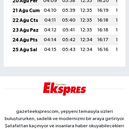
20 Ağu Per
04:09
05:38
12:35
16:20
19:22
21 Ağu Cum
04:10
05:39
12:35
16:19
19:21
22 Ağu Cts
04:11
05:40
12:35
16:18
19:19
23 Ağu Paz
04:12
05:41
12:35
16:18
19:18
24 Ağu Pts
04:14
05:42
12:34
16:17
19:17
25 Ağu Sal
04:15
05:43
12:34
16:16
19:15
gazeteeksprescom, yepyeni temasıyla sizleri
buluştururken, sadelik ve modernizmi bir araya getiriyor.
Şatafattan kaçınıyor ve insanlara haber okuyabilecekleri