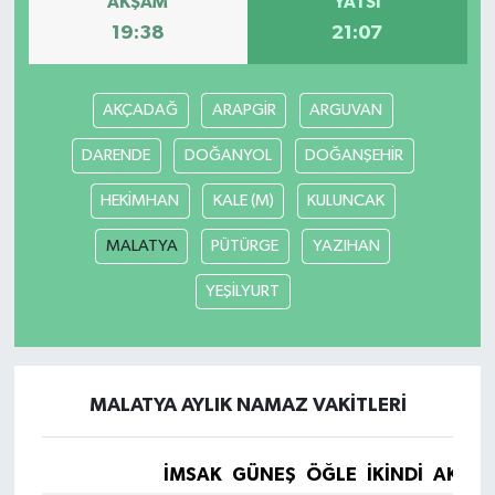
AKŞAM
YATSI
19:38
21:07
Video Haber
Yaşam
AKÇADAĞ
ARAPGİR
ARGUVAN
DARENDE
DOĞANYOL
DOĞANŞEHİR
Yeme-İçme
HEKİMHAN
KALE (M)
KULUNCAK
Yemek
MALATYA
PÜTÜRGE
YAZIHAN
YEŞİLYURT
MALATYA AYLIK NAMAZ VAKITLERI
İMSAK
GÜNEŞ
ÖĞLE
İKINDI
AKŞA