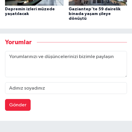
Depremin izleri müzede
Gaziantep'te 59 dairelik
yaşatılacak
binada yaşam çileye
dönüştü
Yorumlar
Gönder