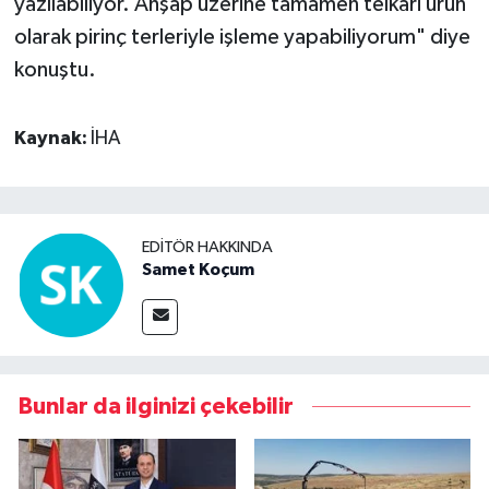
yazılabiliyor. Ahşap üzerine tamamen telkari ürün
olarak pirinç terleriyle işleme yapabiliyorum" diye
konuştu.
Kaynak:
İHA
EDITÖR HAKKINDA
Samet Koçum
Bunlar da ilginizi çekebilir