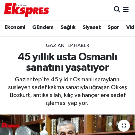
Eğitim
Hava Durumu
Ekonomi
Gündem
Sağlık
Siyaset
Spor
Vid
Ekonomi
Trafik Durumu
GAZIANTEP HABER
Gaziantep son dakika
Puan Durumu ve Fikstür
45 yıllık usta Osmanlı
sanatını yaşatıyor
Genel
Tüm Manşetler
Gaziantep'te 45 yıldır Osmanlı saraylarını
Gündem
Son Dakika Haberleri
süsleyen sedef kakma sanatıyla uğraşan Ökkeş
Bozkurt, antika silah, kılıç ve hançerlere sedef
Haberler
Haber Arşivi
işlemesi yapıyor.
Kültür Sanat
Magazin