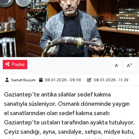
Müzik
Piyasa
Resmi İlanlar
Sağlık
Paylaş
-
+
A
A
Sinemalar
Samet Koçum
08.01.2026 - 09:59
08.01.2026 - 11:39
Siyaset
Gaziantep'te antika silahlar sedef kakma
sanatıyla süsleniyor. Osmanlı döneminde yaygın
Spor
el sanatlarından olan sedef kakma sanatı
Teknoloji
Gaziantep'te ustaları tarafından ayakta tutuluyor.
Çeyiz sandığı, ayna, sandalye, sehpa, midye kutu,
Türkiye