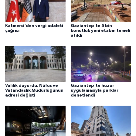
Katmerci'den vergi adaleti
Gaziantep'te 5 bin
çağrısı
konutluk yeni etabın temeli
atıldı
Valilik duyurdu: Nüfus ve
Gaziantep'te huzur
Vatandaşlık Müdürlüğünün
uygulamasıyla parklar
adresi değişti
denetlendi