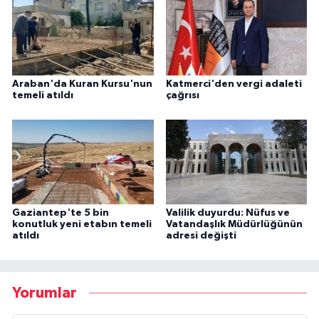
Araban'da Kuran Kursu'nun
Katmerci'den vergi adaleti
temeli atıldı
çağrısı
Gaziantep'te 5 bin
Valilik duyurdu: Nüfus ve
konutluk yeni etabın temeli
Vatandaşlık Müdürlüğünün
atıldı
adresi değişti
Yorumlar