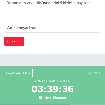
Gönder
GAZİANTEP
08.08.2026
SONRAKI VAKTE KALAN
03:39:36
İkindi Namazı