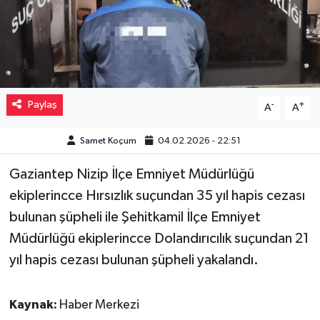
Müzik
Piyasa
Resmi İlanlar
Paylaş
-
+
A
A
Sağlık
Samet Koçum
04.02.2026 - 22:51
Sinemalar
Gaziantep Nizip İlçe Emniyet Müdürlüğü
ekiplerincce Hırsızlık suçundan 35 yıl hapis cezası
Siyaset
bulunan şüpheli ile Şehitkamil İlçe Emniyet
Müdürlüğü ekiplerincce Dolandırıcılık suçundan 21
Spor
yıl hapis cezası bulunan şüpheli yakalandı.
Teknoloji
Kaynak:
Haber Merkezi
Türkiye