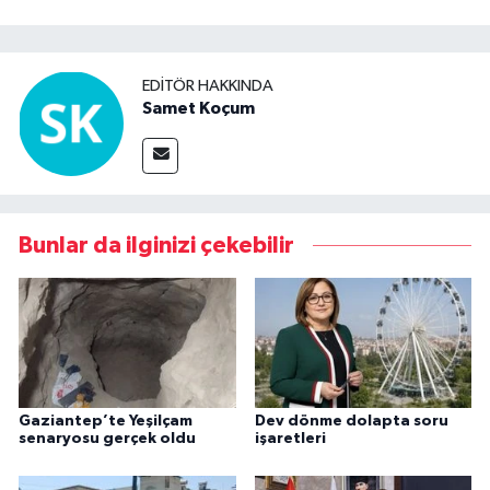
Video Haber
EDITÖR HAKKINDA
Yaşam
Samet Koçum
Yeme-İçme
Yemek
Bunlar da ilginizi çekebilir
Gaziantep’te Yeşilçam
Dev dönme dolapta soru
senaryosu gerçek oldu
işaretleri