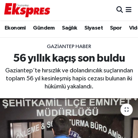
Eğitim
Hava Durumu
Ekonomi
Gündem
Sağlık
Siyaset
Spor
Vid
Ekonomi
Trafik Durumu
GAZIANTEP HABER
Gaziantep son dakika
Puan Durumu ve Fikstür
56 yıllık kaçış son buldu
Gaziantep’te hırsızlık ve dolandırıcılık suçlarından
Genel
Tüm Manşetler
toplam 56 yıl kesinleşmiş hapis cezası bulunan iki
hükümlü yakalandı.
Gündem
Son Dakika Haberleri
Haberler
Haber Arşivi
Kültür Sanat
Magazin