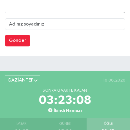
Gönder
GAZİANTEP
10.08.2026
SONRAKI VAKTE KALAN
03:23:08
İkindi Namazı
İMSAK
GÜNEŞ
ÖĞLE