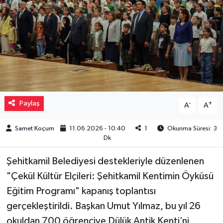
Müzik
Piyasa
Resmi İlanlar
Sağlık
Paylaş
-
+
A
A
Sinemalar
Samet Koçum
11.06.2026 - 10:40
1
Okunma Süresi: 3
Dk
Siyaset
Şehitkamil Belediyesi destekleriyle düzenlenen
Spor
"Çekül Kültür Elçileri: Şehitkamil Kentimin Öyküsü
Eğitim Programı" kapanış toplantısı
Teknoloji
gerçekleştirildi. Başkan Umut Yılmaz, bu yıl 26
okuldan 700 öğrenciye Dülük Antik Kenti’ni
Türkiye