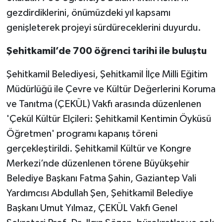
gezdirdiklerini, önümüzdeki yıl kapsamı
Video Haber
genişleterek projeyi sürdüreceklerini duyurdu.
Yaşam
Şehitkamil’de 700 öğrenci tarihi ile buluştu
Şehitkamil Belediyesi, Şehitkamil İlçe Milli Eğitim
Yeme-İçme
Müdürlüğü ile Çevre ve Kültür Değerlerini Koruma
Yemek
ve Tanıtma (ÇEKÜL) Vakfı arasında düzenlenen
'Çekül Kültür Elçileri: Şehitkamil Kentimin Öyküsü
Öğretmen' programı kapanış töreni
gerçekleştirildi. Şehitkamil Kültür ve Kongre
Merkezi’nde düzenlenen törene Büyükşehir
Belediye Başkanı Fatma Şahin, Gaziantep Vali
Yardımcısı Abdullah Şen, Şehitkamil Belediye
Başkanı Umut Yılmaz, ÇEKÜL Vakfı Genel