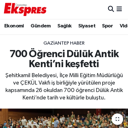
Eğitim
Hava Durumu
Ekonomi
Gündem
Sağlık
Siyaset
Spor
Vid
Ekonomi
Trafik Durumu
GAZIANTEP HABER
Gaziantep son dakika
Puan Durumu ve Fikstür
700 Öğrenci Dülük Antik
Kenti’ni keşfetti
Genel
Tüm Manşetler
Şehitkamil Belediyesi, İlçe Milli Eğitim Müdürlüğü
Gündem
Son Dakika Haberleri
ve ÇEKÜL Vakfı iş birliğiyle yürütülen proje
kapsamında 26 okuldan 700 öğrenci Dülük Antik
Haberler
Haber Arşivi
Kenti’nde tarih ve kültürle buluştu.
Kültür Sanat
Magazin