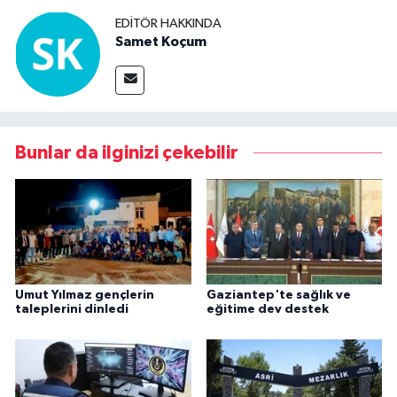
EDITÖR HAKKINDA
Samet Koçum
Bunlar da ilginizi çekebilir
Umut Yılmaz gençlerin
Gaziantep'te sağlık ve
taleplerini dinledi
eğitime dev destek