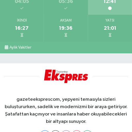
04:05
05:36
12:41
İKINDI
AKŞAM
YATSI
16:27
19:36
21:01
Aylık Vakitler
gazeteeksprescom, yepyeni temasıyla sizleri
buluştururken, sadelik ve modernizmi bir araya getiriyor.
Şatafattan kaçınıyor ve insanlara haber okuyabilecekleri
bir altyapı sunuyor.