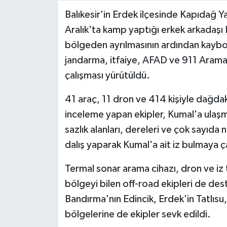
Balıkesir'in Erdek ilçesinde Kapıdağ 
Video Haber
Aralık'ta kamp yaptığı erkek arkadaşı E
bölgeden ayrılmasının ardından kaybo
Yaşam
jandarma, itfaiye, AFAD ve 911 Arama
çalışması yürütüldü.
Yeme-İçme
41 araç, 11 dron ve 414 kişiyle dağdak
Yemek
inceleme yapan ekipler, Kumal'a ulaşmak
sazlık alanları, dereleri ve çok sayıda 
dalış yaparak Kumal'a ait iz bulmaya ça
Termal sonar arama cihazı, dron ve iz t
bölgeyi bilen off-road ekipleri de dest
Bandırma'nın Edincik, Erdek'in Tatlısu,
bölgelerine de ekipler sevk edildi.