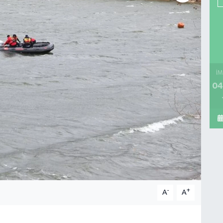
İM
04
-
+
A
A