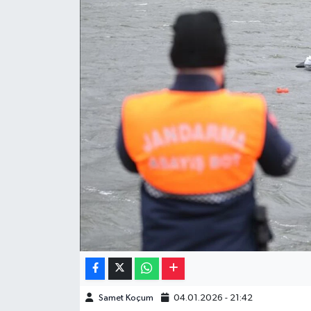
Müzik
Piyasa
Resmi İlanlar
Sağlık
Sinemalar
Siyaset
Spor
Teknoloji
Samet Koçum
04.01.2026 - 21:42
Türkiye