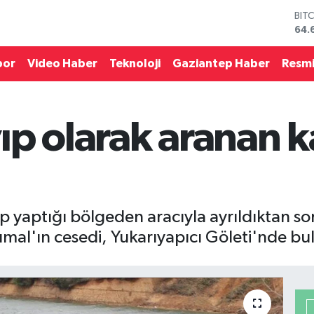
BIT
64.
DO
47,
por
Video Haber
Teknoloji
Gaziantep Haber
Resmi
EU
55,
STE
64,
p olarak aranan k
GRA
651
BİS
13.
mp yaptığı bölgeden aracıyla ayrıldıktan s
umal'ın cesedi, Yukarıyapıcı Göleti'nde bu