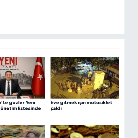
'te gözler Yeni
Eve gitmek için motosiklet
yönetim listesinde
çaldı