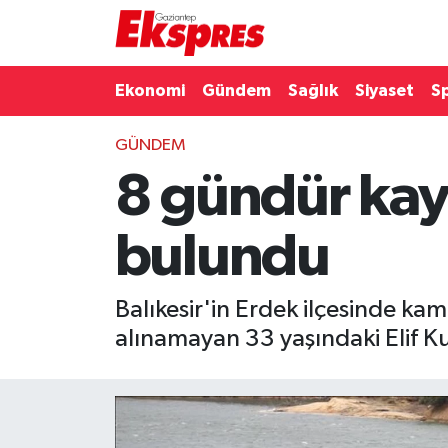
Eğitim
Hava Durumu
Ekonomi
Gündem
Sağlık
Siyaset
S
Ekonomi
Trafik Durumu
GÜNDEM
8 gündür kayı
Gaziantep son dakika
Puan Durumu ve Fikstür
Genel
Tüm Manşetler
bulundu
Gündem
Son Dakika Haberleri
Balıkesir'in Erdek ilçesinde ka
Haberler
Haber Arşivi
alınamayan 33 yaşındaki Elif K
Kültür Sanat
Magazin