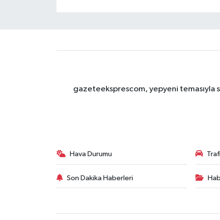
gazeteeksprescom, yepyeni temasıyla sizl
Hava Durumu
Tra
Son Dakika Haberleri
Hab