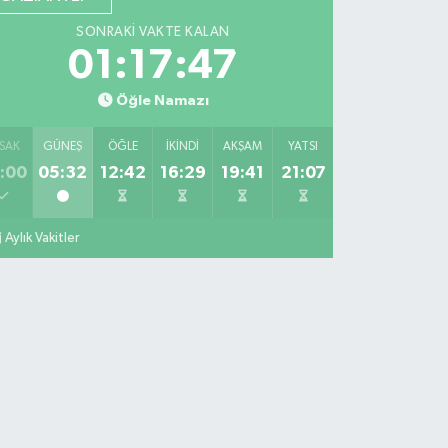
SONRAKI VAKTE KALAN
01:17:46
Öğle Namazı
SAK
GÜNEŞ
ÖĞLE
İKINDI
AKŞAM
YATSI
:00
05:32
12:42
16:29
19:41
21:07
Aylık Vakitler