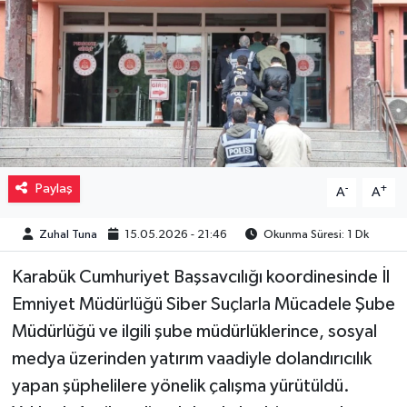
Müzik
Piyasa
Resmi İlanlar
Sağlık
Paylaş
-
+
A
A
Sinemalar
Zuhal Tuna
15.05.2026 - 21:46
Okunma Süresi: 1 Dk
Siyaset
Karabük Cumhuriyet Başsavcılığı koordinesinde İl
Emniyet Müdürlüğü Siber Suçlarla Mücadele Şube
Spor
Müdürlüğü ve ilgili şube müdürlüklerince, sosyal
Teknoloji
medya üzerinden yatırım vaadiyle dolandırıcılık
yapan şüphelilere yönelik çalışma yürütüldü.
Türkiye