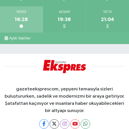
İKINDI
AKŞAM
YATSI
16:28
19:38
21:04
Aylık Vakitler
gazeteeksprescom, yepyeni temasıyla sizleri
buluştururken, sadelik ve modernizmi bir araya getiriyor.
Şatafattan kaçınıyor ve insanlara haber okuyabilecekleri
bir altyapı sunuyor.