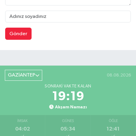
Gönder
GAZİANTEP
08.08.2026
SONRAKI VAKTE KALAN
19:18
Akşam Namazı
İMSAK
GÜNEŞ
ÖĞLE
04:02
05:34
12:41