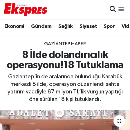
Eğitim
Hava Durumu
Ekonomi
Gündem
Sağlık
Siyaset
Spor
Vid
Ekonomi
Trafik Durumu
GAZIANTEP HABER
Gaziantep son dakika
Puan Durumu ve Fikstür
8 İlde dolandırıcılık
operasyonu!18 Tutuklama
Genel
Tüm Manşetler
Gaziantep’in de aralarında bulunduğu Karabük
Gündem
Son Dakika Haberleri
merkezli 8 ilde, operasyon düzenlendi sahte
yatırım vaadiyle 87 milyon TL’lik vurgun yaptığı
Haberler
Haber Arşivi
öne sürülen 18 kişi tutuklandı.
Kültür Sanat
Magazin