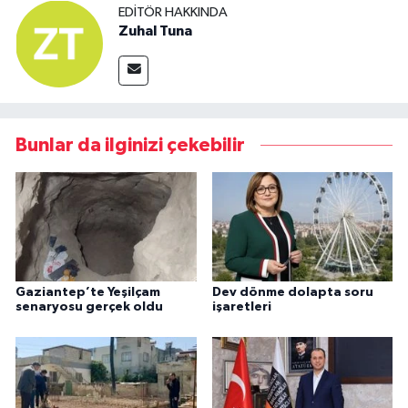
EDITÖR HAKKINDA
Zuhal Tuna
Bunlar da ilginizi çekebilir
Gaziantep’te Yeşilçam
Dev dönme dolapta soru
senaryosu gerçek oldu
işaretleri