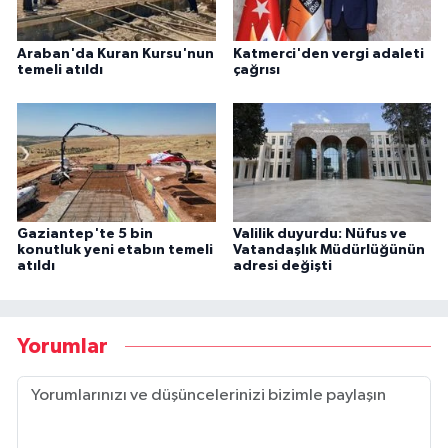
Araban'da Kuran Kursu'nun
Katmerci'den vergi adaleti
temeli atıldı
çağrısı
Gaziantep'te 5 bin
Valilik duyurdu: Nüfus ve
konutluk yeni etabın temeli
Vatandaşlık Müdürlüğünün
atıldı
adresi değişti
Yorumlar