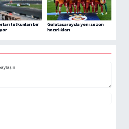
ları tutkunları bir
Galatasarayda yeni sezon
iyor
hazırlıkları