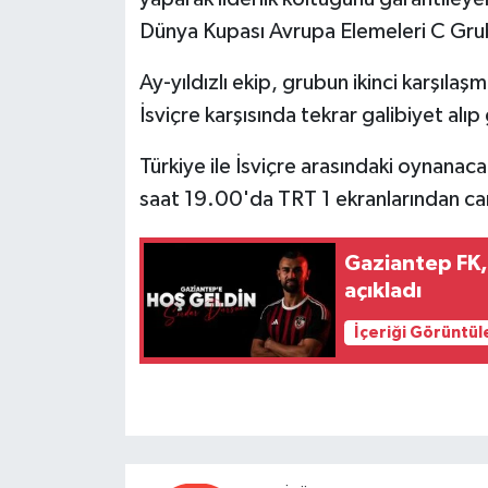
Dünya Kupası Avrupa Elemeleri C Grub
Video Haber
Ay-yıldızlı ekip, grubun ikinci karşı
Yaşam
İsviçre karşısında tekrar galibiyet al
Yeme-İçme
Türkiye ile İsviçre arasındaki oynan
saat 19.00'da TRT 1 ekranlarından can
Yemek
Gaziantep FK,
açıkladı
İçeriği Görüntül