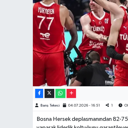
Müzik
Piyasa
Resmi İlanlar
Sağlık
Sinemalar
Siyaset
Spor
Barış Tekeci
04.07.2026 - 16:51
1
Ok
Teknoloji
Bosna Hersek deplasmanından 82-75'li
Türkiye
yaparak liderlik koltuğunu garantileye