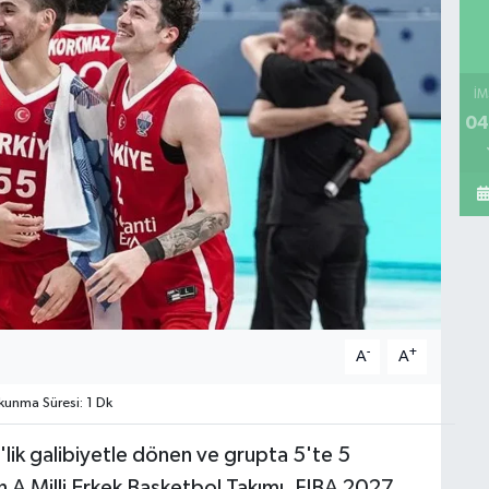
İM
04
-
+
A
A
unma Süresi: 1 Dk
k galibiyetle dönen ve grupta 5'te 5
n A Milli Erkek Basketbol Takımı, FIBA 2027