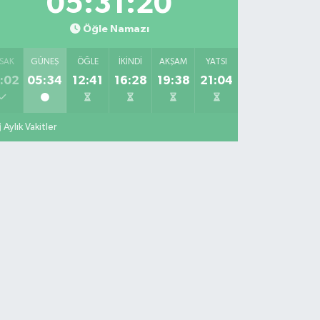
05:31:19
Öğle Namazı
SAK
GÜNEŞ
ÖĞLE
İKINDI
AKŞAM
YATSI
:02
05:34
12:41
16:28
19:38
21:04
Aylık Vakitler