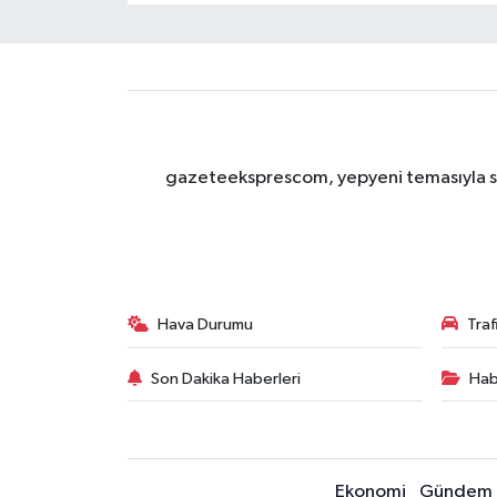
gazeteeksprescom, yepyeni temasıyla sizl
Hava Durumu
Tra
Son Dakika Haberleri
Hab
Ekonomi
Gündem