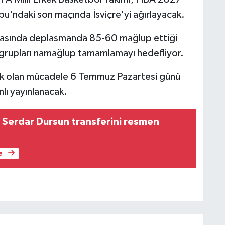
u'ndaki son maçında İsviçre'yi ağırlayacak.
laşmasında deplasmanda 85-60 mağlup ettiği
ıp grupları namağlup tamamlamayı hedefliyor.
acak olan mücadele 6 Temmuz Pazartesi günü
lı yayınlanacak.
 Serdar Dursun transferini resmen
e