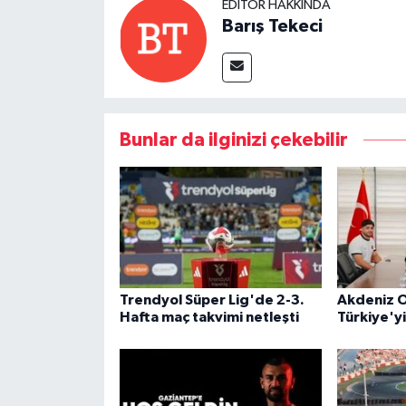
EDITÖR HAKKINDA
Barış Tekeci
Bunlar da ilginizi çekebilir
Trendyol Süper Lig'de 2-3.
Akdeniz O
Hafta maç takvimi netleşti
Türkiye'y