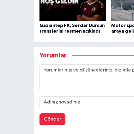
Gaziantep FK, Serdar Dursun
Motor spor
transferini resmen açıkladı
araya gel
Yorumlar
Gönder