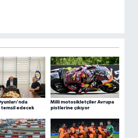
yunları'nda
Milli motosikletçiler Avrupa
i temsil edecek
pistlerine çıkıyor