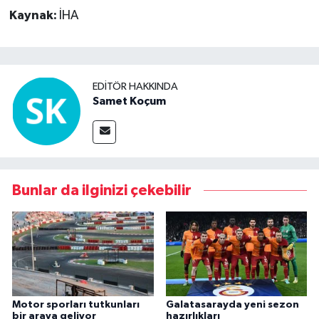
Kaynak:
İHA
EDITÖR HAKKINDA
Samet Koçum
Bunlar da ilginizi çekebilir
Motor sporları tutkunları
Galatasarayda yeni sezon
bir araya geliyor
hazırlıkları