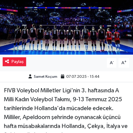
Müzik
Piyasa
Resmi İlanlar
Sağlık
Paylaş
-
+
A
A
Sinemalar
Samet Koçum
07.07.2025 - 15:44
Siyaset
FIVB Voleybol Milletler Ligi'nin 3. haftasında A
Milli Kadın Voleybol Takımı, 9-13 Temmuz 2025
Spor
tarihlerinde Hollanda'da mücadele edecek.
Teknoloji
Milliler, Apeldoorn şehrinde oynanacak üçüncü
hafta müsabakalarında Hollanda, Çekya, İtalya ve
Türkiye