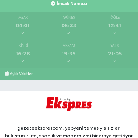
İmsak Namazı
İMSAK
GÜNEŞ
ÖĞLE
04:01
05:33
12:41
İKINDI
AKŞAM
YATSI
16:28
19:39
21:05
Aylık Vakitler
gazeteeksprescom, yepyeni temasıyla sizleri
buluştururken, sadelik ve modernizmi bir araya getiriyor.