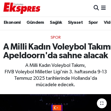
Eğitim
Hava Durumu
Ekonomi
Gündem
Sağlık
Siyaset
Spor
Vid
Ekonomi
Trafik Durumu
SPOR
Gaziantep son dakika
Puan Durumu ve Fikstür
A Milli Kadın Voleybol Takım
Apeldoorn'da sahne alacak
Genel
Tüm Manşetler
A Milli Kadın Voleybol Takımı,
Gündem
Son Dakika Haberleri
FIVB Voleybol Milletler Ligi'nin 3. haftasında 9-13
Temmuz 2025 tarihlerinde Hollanda'da
Haberler
Haber Arşivi
mücadele edecek.
Kültür Sanat
Magazin