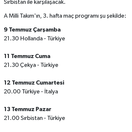
Sırbistan ile karşılaşacak.
Video Haber
A Milli Takım'ın, 3. hafta maç programı şu şekilde:
Yaşam
9 Temmuz Çarşamba
21.30 Hollanda - Türkiye
Yeme-İçme
11 Temmuz Cuma
Yemek
21.30 Çekya - Türkiye
12 Temmuz Cumartesi
20.00 Türkiye - İtalya
13 Temmuz Pazar
21.00 Sırbistan - Türkiye