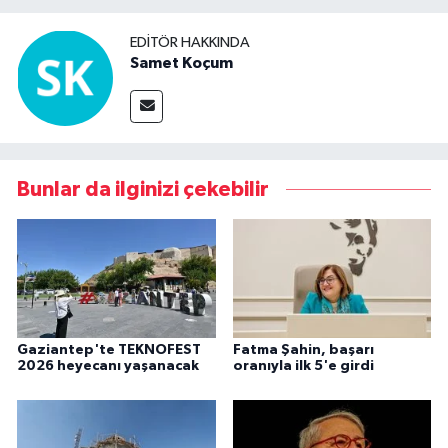
EDITÖR HAKKINDA
Samet Koçum
Bunlar da ilginizi çekebilir
Gaziantep'te TEKNOFEST
Fatma Şahin, başarı
2026 heyecanı yaşanacak
oranıyla ilk 5'e girdi