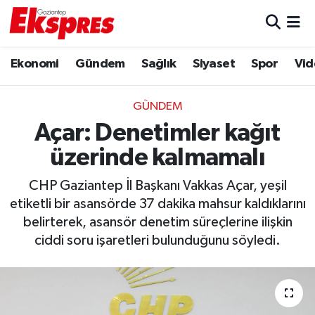
Eğitim
Hava Durumu
Ekonomi
Gündem
Sağlık
Siyaset
Spor
Vid
Ekonomi
Trafik Durumu
GÜNDEM
Gaziantep son dakika
Puan Durumu ve Fikstür
Açar: Denetimler kağıt
üzerinde kalmamalı
Genel
Tüm Manşetler
CHP Gaziantep İl Başkanı Vakkas Açar, yeşil
Gündem
Son Dakika Haberleri
etiketli bir asansörde 37 dakika mahsur kaldıklarını
belirterek, asansör denetim süreçlerine ilişkin
Haberler
Haber Arşivi
ciddi soru işaretleri bulunduğunu söyledi.
Kültür Sanat
Magazin