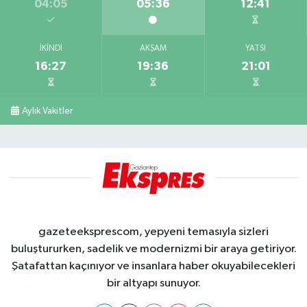
04:05
05:36
12:41
İKINDI
AKŞAM
YATSI
16:27
19:36
21:01
Aylık Vakitler
gazeteeksprescom, yepyeni temasıyla sizleri
buluştururken, sadelik ve modernizmi bir araya getiriyor.
Şatafattan kaçınıyor ve insanlara haber okuyabilecekleri
bir altyapı sunuyor.