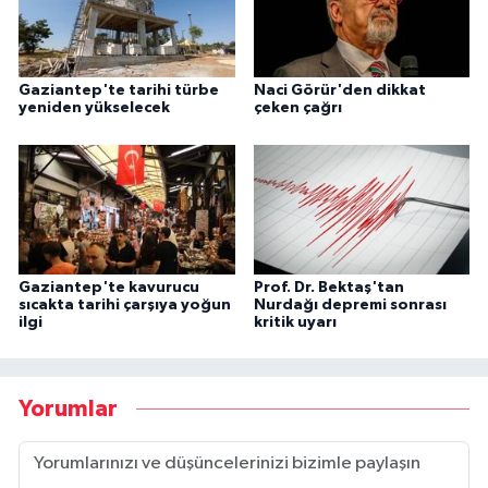
Gaziantep'te tarihi türbe
Naci Görür'den dikkat
yeniden yükselecek
çeken çağrı
Gaziantep'te kavurucu
Prof. Dr. Bektaş'tan
sıcakta tarihi çarşıya yoğun
Nurdağı depremi sonrası
ilgi
kritik uyarı
Yorumlar