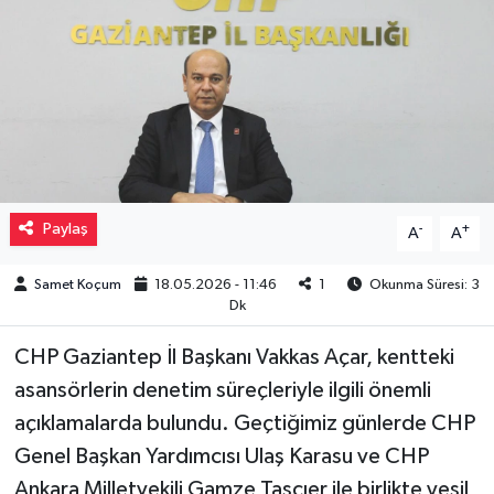
Müzik
Piyasa
Resmi İlanlar
Sağlık
Paylaş
-
+
A
A
Sinemalar
Samet Koçum
18.05.2026 - 11:46
1
Okunma Süresi: 3
Dk
Siyaset
CHP Gaziantep İl Başkanı Vakkas Açar, kentteki
Spor
asansörlerin denetim süreçleriyle ilgili önemli
açıklamalarda bulundu. Geçtiğimiz günlerde CHP
Teknoloji
Genel Başkan Yardımcısı Ulaş Karasu ve CHP
Ankara Milletvekili Gamze Taşcıer ile birlikte yeşil
Türkiye