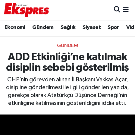
Eğitim
Hava Durumu
Ekonomi
Gündem
Sağlık
Siyaset
Spor
Vid
Ekonomi
Trafik Durumu
GÜNDEM
Gaziantep son dakika
Puan Durumu ve Fikstür
ADD Etkinliği’ne katılmak
disiplin sebebi gösterilmiş
Genel
Tüm Manşetler
CHP’nin görevden alınan İl Başkanı Vakkas Açar,
Gündem
Son Dakika Haberleri
disipline gönderilmesi ile ilgili gönderilen yazıda,
gerekçe olarak Atatürkçü Düşünce Derneği’nin
Haberler
Haber Arşivi
etkinliğine katılmasının gösterildiğini iddia etti.
Kültür Sanat
Magazin