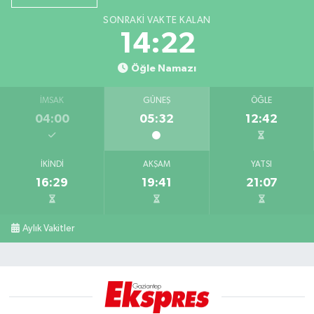
SONRAKI VAKTE KALAN
14:21
Öğle Namazı
İMSAK
GÜNEŞ
ÖĞLE
04:00
05:32
12:42
İKINDI
AKŞAM
YATSI
16:29
19:41
21:07
Aylık Vakitler