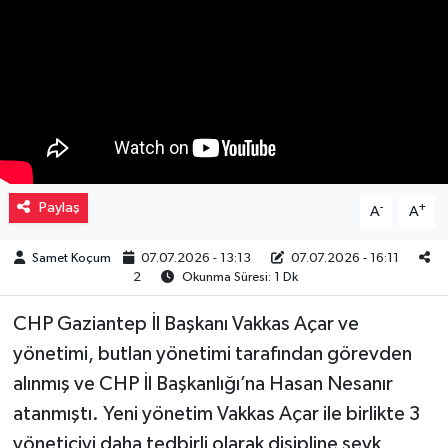
Müzik
Piyasa
Resmi İlanlar
Sağlık
Paylaş
-
+
A
A
Sinemalar
Samet Koçum
07.07.2026 - 13:13
07.07.2026 - 16:11
2
Okunma Süresi: 1 Dk
Siyaset
CHP Gaziantep İl Başkanı Vakkas Açar ve
Spor
yönetimi, butlan yönetimi tarafından görevden
alınmış ve CHP İl Başkanlığı’na Hasan Nesanır
Teknoloji
atanmıştı. Yeni yönetim Vakkas Açar ile birlikte 3
yöneticiyi daha tedbirli olarak disipline sevk
Türkiye