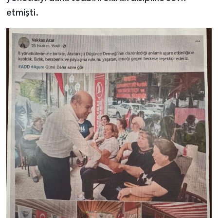
etmişti.
Video Haber
Yaşam
Yeme-İçme
Yemek