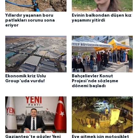
Yıllardır yaşanan boru
Evinin balkondan düşen kız
patlakları sorunu sona
yaşamını yitirdi
eriyor
Ekonomik kriz Uslu
Bahçelievler Konut
Group'uda vurdu!
Projesi'nde sözleşme
dönemi başladı
Gaziantep'te gözler Yeni
Eve gitmek için motosiklet