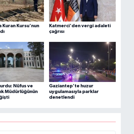
 Kuran Kursu'nun
Katmerci'den vergi adaleti
ldı
çağrısı
yurdu: Nüfus ve
Gaziantep'te huzur
ık Müdürlüğünün
uygulamasıyla parklar
ğişti
denetlendi