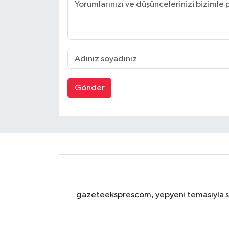
Gönder
gazeteeksprescom, yepyeni temasıyla sizl