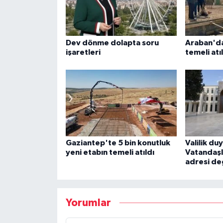
Dev dönme dolapta soru
Araban'da
işaretleri
temeli atı
Gaziantep'te 5 bin konutluk
Valilik du
yeni etabın temeli atıldı
Vatandaşl
adresi de
Yorumlar