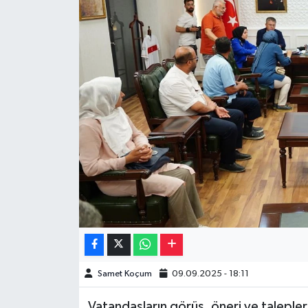
Müzik
Piyasa
Resmi İlanlar
Sağlık
Sinemalar
Siyaset
Spor
Teknoloji
Samet Koçum
09.09.2025 - 18:11
Türkiye
Vatandaşların görüş, öneri ve talepl