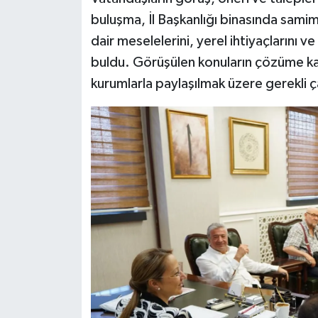
buluşma, İl Başkanlığı binasında sami
Video Haber
dair meselelerini, yerel ihtiyaçlarını v
buldu. Görüşülen konuların çözüme kavuş
Yaşam
kurumlarla paylaşılmak üzere gerekli ça
Yeme-İçme
Yemek