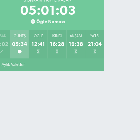
SONRAKI VAKTE KALAN
05:01:02
Öğle Namazı
SAK
GÜNEŞ
ÖĞLE
İKINDI
AKŞAM
YATSI
:02
05:34
12:41
16:28
19:38
21:04
Aylık Vakitler