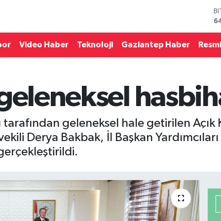
6
D
4
E
5
por
Video Haber
Teknoloji
Gaziantep Haber
Resmi
S
6
G
6
geleneksel hasbih
B
1
ı tarafından geleneksel hale getirilen Açı
ekili Derya Bakbak, İl Başkan Yardımcıları 
erçekleştirildi.