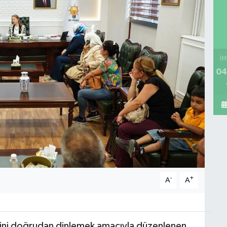
İM
04
-
+
A
A
erini doğrudan dinlemek amacıyla düzenlenen