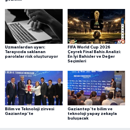
Uzmanlardan uyarı:
FIFA World Cup 2026
Tarayıcıda saklanan
Çeyrek Final Bahis Analizi:
parolalar risk oluşturuyor
En İyi Bahisler ve Değer
Seçimleri
Bilim ve Teknoloji zirvesi
Gaziantep'te bilim ve
Gaziantep’te
teknoloji yapay zekayla
buluşacak