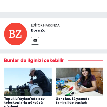
EDITÖR HAKKINDA
Bora Zor
Bunlar da ilginizi çekebilir
Topuklu Yaylası’nda dev
Genç kız, 12 yaşında
teleskoplarla gökyüzü
tamirciliğe başladı
gözlemi