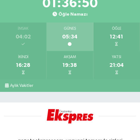
01:36:49
Öğle Namazı
İMSAK
GÜNEŞ
ÖĞLE
04:02
05:34
12:41
İKINDI
AKŞAM
YATSI
16:28
19:38
21:04
Aylık Vakitler