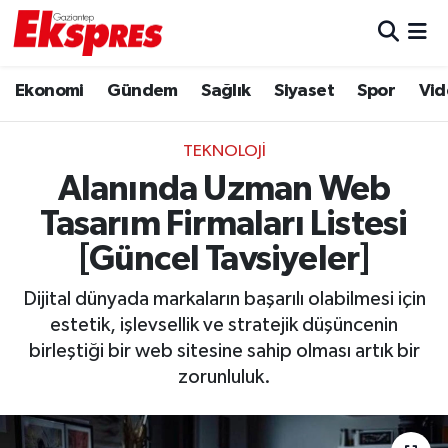
Eğitim
Hava Durumu
Ekonomi
Gündem
Sağlık
Siyaset
Spor
Vid
Ekonomi
Trafik Durumu
TEKNOLOJI
Gaziantep son dakika
Puan Durumu ve Fikstür
Alanında Uzman Web
Tasarım Firmaları Listesi
Genel
Tüm Manşetler
[Güncel Tavsiyeler]
Gündem
Son Dakika Haberleri
Dijital dünyada markaların başarılı olabilmesi için
estetik, işlevsellik ve stratejik düşüncenin
Haberler
Haber Arşivi
birleştiği bir web sitesine sahip olması artık bir
zorunluluk.
Kültür Sanat
Magazin