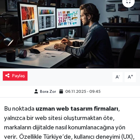
Müzik
Piyasa
Resmi İlanlar
Sağlık
Sinemalar
Paylaş
-
+
A
A
Siyaset
Bora Zor
06.11.2025 - 09:45
Spor
Bu noktada
uzman web tasarım firmaları
,
yalnızca bir web sitesi oluşturmaktan öte,
Teknoloji
markaların dijitalde nasıl konumlanacağına yön
verir. Özellikle Türkiye’de, kullanıcı deneyimi (UX),
Türkiye