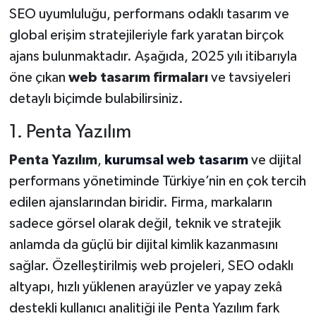
SEO uyumluluğu, performans odaklı tasarım ve
Video Haber
global erişim stratejileriyle fark yaratan birçok
ajans bulunmaktadır. Aşağıda, 2025 yılı itibarıyla
Yaşam
öne çıkan
web tasarım firmaları
ve tavsiyeleri
detaylı biçimde bulabilirsiniz.
Yeme-İçme
1. Penta Yazılım
Yemek
Penta Yazılım
,
kurumsal web tasarım
ve dijital
performans yönetiminde Türkiye’nin en çok tercih
edilen ajanslarından biridir. Firma, markaların
sadece görsel olarak değil, teknik ve stratejik
anlamda da güçlü bir dijital kimlik kazanmasını
sağlar. Özelleştirilmiş web projeleri, SEO odaklı
altyapı, hızlı yüklenen arayüzler ve yapay zekâ
destekli kullanıcı analitiği ile Penta Yazılım fark