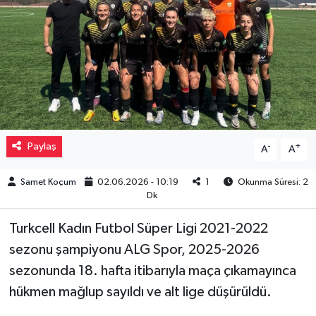
Müzik
Piyasa
Resmi İlanlar
Sağlık
Paylaş
-
+
A
A
Sinemalar
Samet Koçum
02.06.2026 - 10:19
1
Okunma Süresi: 2
Dk
Siyaset
Turkcell Kadın Futbol Süper Ligi 2021-2022
Spor
sezonu şampiyonu ALG Spor, 2025-2026
sezonunda 18. hafta itibarıyla maça çıkamayınca
Teknoloji
hükmen mağlup sayıldı ve alt lige düşürüldü.
Türkiye