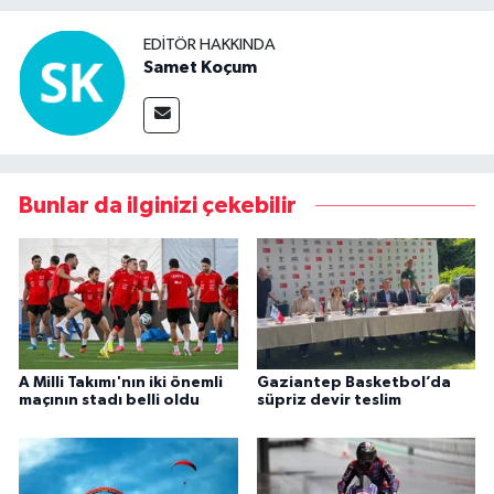
EDITÖR HAKKINDA
Samet Koçum
Bunlar da ilginizi çekebilir
A Milli Takımı'nın iki önemli
Gaziantep Basketbol’da
maçının stadı belli oldu
süpriz devir teslim