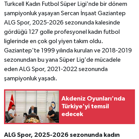
Turkcell Kadın Futbol Süper Ligi'nde bir dönem
şampiyonluk yaşayan Sercan İnşaat Gaziantep
Video Haber
ALG Spor, 2025-2026 sezonunda kalesinde
Yaşam
gördüğü 127 golle profesyonel kadın futbol
liglerinde en çok gol yiyen takım oldu.
Yeme-İçme
Gaziantep'te 1999 yılında kurulan ve 2018-2019
sezonundan bu yana Süper Lig'de mücadele
Yemek
eden ALG Spor, 2021-2022 sezonunda
şampiyonluk yaşadı.
Akdeniz Oyunları'nda
Türkiye'yi temsil
edecek
ALG Spor, 2025-2026 sezonunda kadın