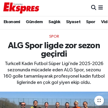
Eğitim
Hava Durumu
Ekonomi
Gündem
Sağlık
Siyaset
Spor
Vid
Ekonomi
Trafik Durumu
SPOR
Gaziantep son dakika
Puan Durumu ve Fikstür
ALG Spor ligde zor sezon
geçirdi
Genel
Tüm Manşetler
Turkcell Kadın Futbol Süper Ligi’nde 2025-2026
Gündem
Son Dakika Haberleri
sezonunda mücadele eden ALG Spor, sezonu
160 golle tamamlayarak profesyonel kadın futbol
Haberler
Haber Arşivi
liglerinde en çok gol yiyen ekip oldu.
Kültür Sanat
Magazin