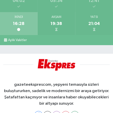
04:02
05:34
12:41
İKINDI
AKŞAM
YATSI
16:28
19:38
21:04
Aylık Vakitler
gazeteeksprescom, yepyeni temasıyla sizleri
buluştururken, sadelik ve modernizmi bir araya getiriyor.
Şatafattan kaçınıyor ve insanlara haber okuyabilecekleri
bir altyapı sunuyor.