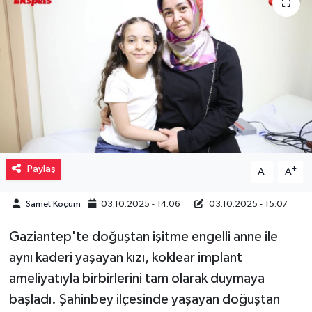
Müzik
Piyasa
Resmi İlanlar
Sağlık
Sinemalar
Paylaş
-
+
A
A
Siyaset
Samet Koçum
03.10.2025 - 14:06
03.10.2025 - 15:07
Gaziantep'te doğuştan işitme engelli anne ile
Spor
aynı kaderi yaşayan kızı, koklear implant
Teknoloji
ameliyatıyla birbirlerini tam olarak duymaya
başladı. Şahinbey ilçesinde yaşayan doğuştan
Türkiye