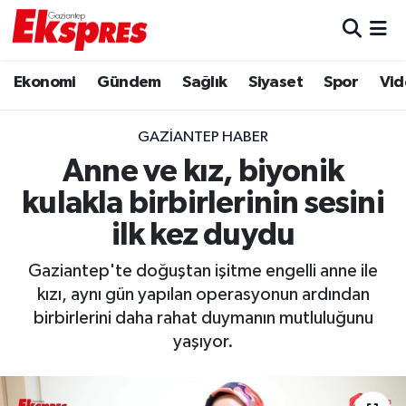
Eğitim
Hava Durumu
Ekonomi
Gündem
Sağlık
Siyaset
Spor
Vid
Ekonomi
Trafik Durumu
GAZIANTEP HABER
Gaziantep son dakika
Puan Durumu ve Fikstür
Anne ve kız, biyonik
kulakla birbirlerinin sesini
Genel
Tüm Manşetler
ilk kez duydu
Gündem
Son Dakika Haberleri
Gaziantep'te doğuştan işitme engelli anne ile
kızı, aynı gün yapılan operasyonun ardından
Haberler
Haber Arşivi
birbirlerini daha rahat duymanın mutluluğunu
yaşıyor.
Kültür Sanat
Magazin