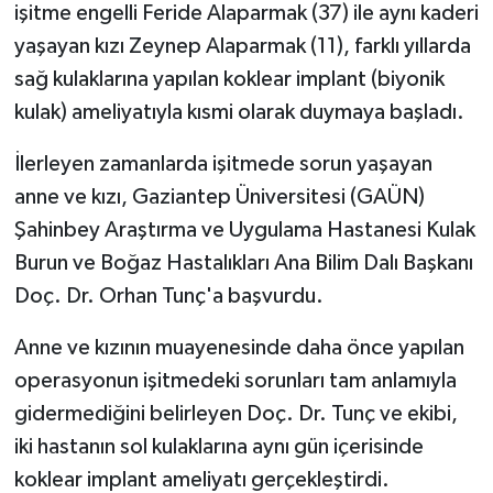
işitme engelli Feride Alaparmak (37) ile aynı kaderi
yaşayan kızı Zeynep Alaparmak (11), farklı yıllarda
Video Haber
sağ kulaklarına yapılan koklear implant (biyonik
Yaşam
kulak) ameliyatıyla kısmi olarak duymaya başladı.
İlerleyen zamanlarda işitmede sorun yaşayan
Yeme-İçme
anne ve kızı, Gaziantep Üniversitesi (GAÜN)
Yemek
Şahinbey Araştırma ve Uygulama Hastanesi Kulak
Burun ve Boğaz Hastalıkları Ana Bilim Dalı Başkanı
Doç. Dr. Orhan Tunç'a başvurdu.
Anne ve kızının muayenesinde daha önce yapılan
operasyonun işitmedeki sorunları tam anlamıyla
gidermediğini belirleyen Doç. Dr. Tunç ve ekibi,
iki hastanın sol kulaklarına aynı gün içerisinde
koklear implant ameliyatı gerçekleştirdi.