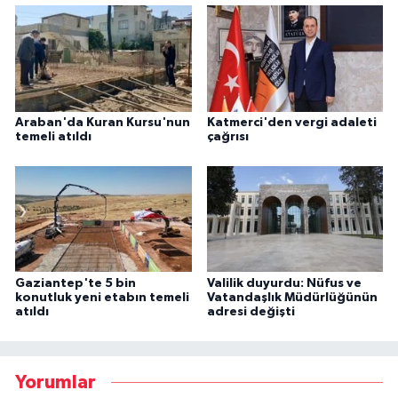
Araban'da Kuran Kursu'nun
Katmerci'den vergi adaleti
temeli atıldı
çağrısı
Gaziantep'te 5 bin
Valilik duyurdu: Nüfus ve
konutluk yeni etabın temeli
Vatandaşlık Müdürlüğünün
atıldı
adresi değişti
Yorumlar