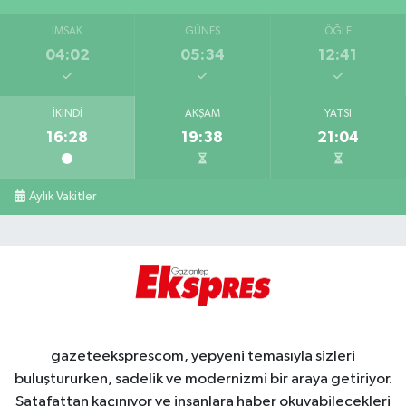
İMSAK
GÜNEŞ
ÖĞLE
04:02
05:34
12:41
İKINDI
AKŞAM
YATSI
16:28
19:38
21:04
Aylık Vakitler
gazeteeksprescom, yepyeni temasıyla sizleri
buluştururken, sadelik ve modernizmi bir araya getiriyor.
Şatafattan kaçınıyor ve insanlara haber okuyabilecekleri