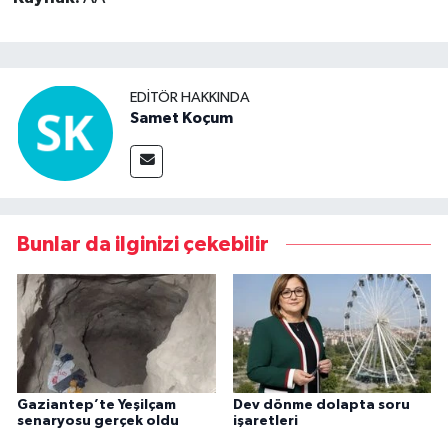
EDITÖR HAKKINDA
Samet Koçum
Bunlar da ilginizi çekebilir
Gaziantep’te Yeşilçam
Dev dönme dolapta soru
senaryosu gerçek oldu
işaretleri