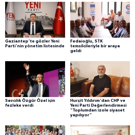
Gaziantep'te gözler Yeni
Fedaioğlu, STK
Parti'nin yönetim listesinde
temsilcileriyle bir araya
geldi
Savcılık Özgür Özel için
Hurşit Yıldırım'dan CHP ve
fezleke verdi
Yeni Parti Değerlendirmesi
“Toplumdan izole siyaset
yapılıyor”