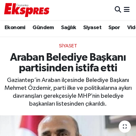
Eğitim
Hava Durumu
Ekonomi
Gündem
Sağlık
Siyaset
Spor
Vid
Ekonomi
Trafik Durumu
SIYASET
Gaziantep son dakika
Puan Durumu ve Fikstür
Araban Belediye Başkanı
partisinden istifa etti
Genel
Tüm Manşetler
Gaziantep’in Araban ilçesinde Belediye Başkanı
Gündem
Son Dakika Haberleri
Mehmet Özdemir, parti ilke ve politikalarına aykırı
davranışları gerekçesiyle MHP’nin belediye
Haberler
Haber Arşivi
başkanları listesinden çıkarıldı.
Kültür Sanat
Magazin