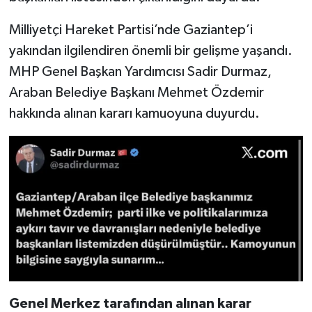
Milliyetçi Hareket Partisi’nde Gaziantep’i
Video Haber
yakından ilgilendiren önemli bir gelişme yaşandı.
Yaşam
MHP Genel Başkan Yardımcısı Sadir Durmaz,
Araban Belediye Başkanı Mehmet Özdemir
Yeme-İçme
hakkında alınan kararı kamuoyuna duyurdu.
Yemek
Genel Merkez tarafından alınan karar