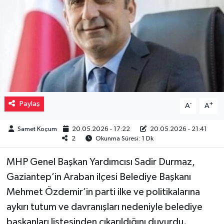
Müzik
Piyasa
Resmi İlanlar
Sağlık
Paylaş
-
+
A
A
Sinemalar
Samet Koçum
20.05.2026 - 17:22
20.05.2026 - 21:41
2
Okunma Süresi: 1 Dk
Siyaset
MHP Genel Başkan Yardımcısı Sadir Durmaz,
Spor
Gaziantep’in Araban ilçesi Belediye Başkanı
Mehmet Özdemir’in parti ilke ve politikalarına
Teknoloji
aykırı tutum ve davranışları nedeniyle belediye
başkanları listesinden çıkarıldığını duyurdu.
Türkiye