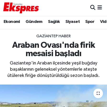
Eğitim
Hava Durumu
Ekonomi
Gündem
Sağlık
Siyaset
Spor
Vid
Ekonomi
Trafik Durumu
GAZIANTEP HABER
Gaziantep son dakika
Puan Durumu ve Fikstür
Araban Ovası'nda firik
mesaisi başladı
Genel
Tüm Manşetler
Gaziantep'in Araban ilçesinde yeşil buğday
Gündem
Son Dakika Haberleri
başaklarının geleneksel yöntemlerle ateşte
ütülerek firiğe dönüştürüldüğü sezon başladı.
Haberler
Haber Arşivi
Kültür Sanat
Magazin