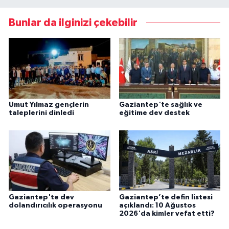
Bunlar da ilginizi çekebilir
Umut Yılmaz gençlerin
Gaziantep'te sağlık ve
taleplerini dinledi
eğitime dev destek
Gaziantep'te dev
Gaziantep’te defin listesi
dolandırıcılık operasyonu
açıklandı: 10 Ağustos
2026'da kimler vefat etti?