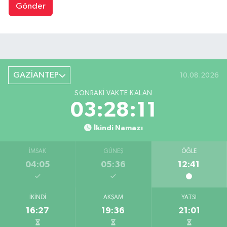
Gönder
GAZİANTEP
10.08.2026
SONRAKI VAKTE KALAN
03:28:10
İkindi Namazı
İMSAK
GÜNEŞ
ÖĞLE
04:05
05:36
12:41
İKINDI
AKŞAM
YATSI
16:27
19:36
21:01