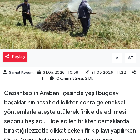
Müzik
Piyasa
Resmi İlanlar
Paylaş
-
+
A
A
Sağlık
Samet Koçum
31.05.2026 - 10:59
31.05.2026 - 11:22
Sinemalar
1
Okunma Süresi: 2 Dk
Siyaset
Gaziantep'in Araban ilçesinde yeşil buğday
başaklarının hasat edildikten sonra geleneksel
Spor
yöntemlerle ateşte ütülerek firik elde edilmesi
sezonu başladı. Elde edilen firikten damaklarda
Teknoloji
bıraktığı lezzetle dikkat çeken firik pilavı yapılırken
Türkiye
Orta Doğu ülkelerine de ihracatı yapılıyor.