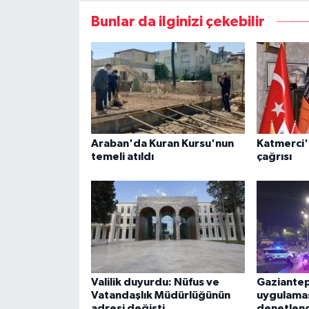
Bunlar da ilginizi çekebilir
Araban'da Kuran Kursu'nun
Katmerci'
temeli atıldı
çağrısı
Valilik duyurdu: Nüfus ve
Gaziantep
Vatandaşlık Müdürlüğünün
uygulamas
adresi değişti
denetlen