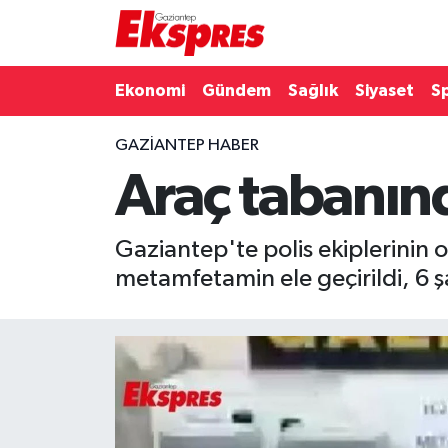
Eğitim
Hava Durumu
Ekonomi
Gündem
Sağlık
Siyaset
S
Ekonomi
Trafik Durumu
GAZIANTEP HABER
Araç tabanınd
Gaziantep son dakika
Puan Durumu ve Fikstür
Genel
Tüm Manşetler
Gaziantep'te polis ekiplerinin 
metamfetamin ele geçirildi, 6 şa
Gündem
Son Dakika Haberleri
Haberler
Haber Arşivi
Kültür Sanat
Magazin