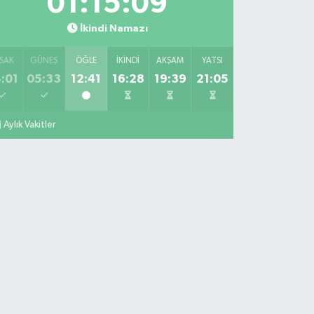
01:15:08
İkindi Namazı
SAK
GÜNEŞ
ÖĞLE
İKINDI
AKŞAM
YATSI
:01
05:33
12:41
16:28
19:39
21:05
Aylık Vakitler