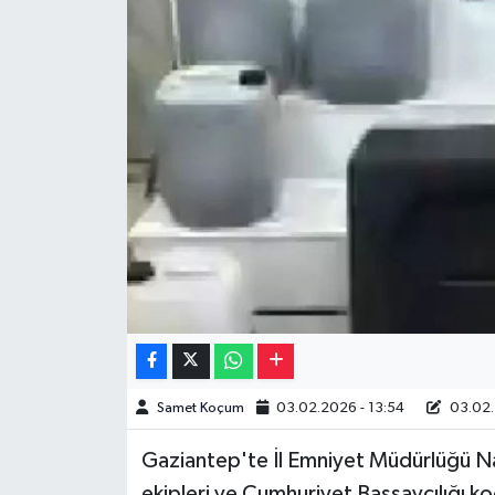
Müzik
Piyasa
Resmi İlanlar
Sağlık
Sinemalar
Siyaset
Spor
Samet Koçum
03.02.2026 - 13:54
03.02.
Teknoloji
Gaziantep'te İl Emniyet Müdürlüğü N
Türkiye
ekipleri ve Cumhuriyet Başsavcılığı ko