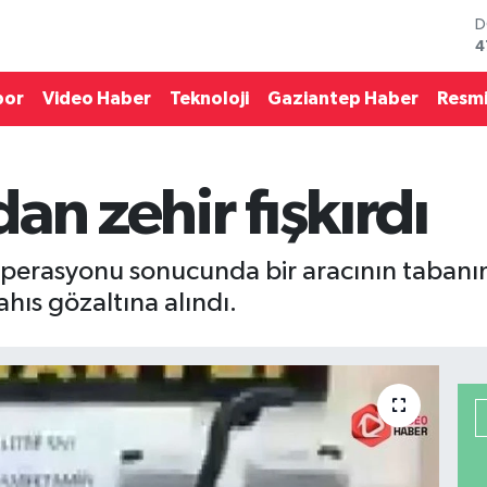
D
4
E
5
S
por
Video Haber
Teknoloji
Gaziantep Haber
Resmi
6
G
6
B
an zehir fışkırdı
1
B
6
operasyonu sonucunda bir aracının tabanına
hıs gözaltına alındı.