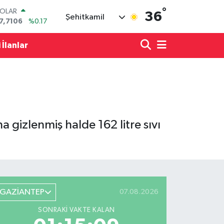
OLAR
7,7106
%0.17
°
36
Şehitkamil
URO
5,1652
%0.27
TERLİN
 İlanlar
4,4046
%0.35
RAM ALTIN
618.49
%2.12
İST100
3.773
%-19
ITCOIN
5.130,04
%1.2
 gizlenmiş halde 162 litre sıvı
GAZİANTEP
07.08.2026
SONRAKI VAKTE KALAN