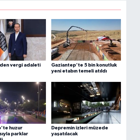
den vergi adaleti
Gaziantep'te 5 bin konutluk
yeni etabın temeli atıldı
'te huzur
Depremin izleri müzede
ıyla parklar
yaşatılacak
di