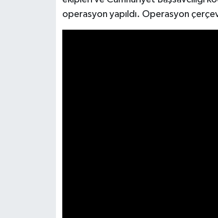
operasyon yapıldı. Operasyon çerçeve
Video Haber
Yaşam
Yeme-İçme
Yemek