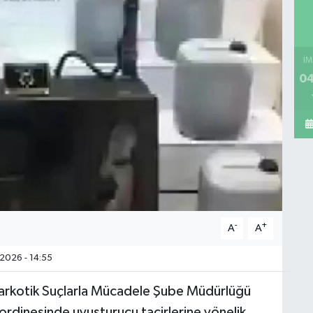
İM
04
-
+
A
A
2026 - 14:55
arkotik Suçlarla Mücadele Şube Müdürlüğü
ordinesinde uyuşturucu tacirlerine yönelik