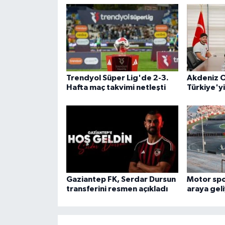
Trendyol Süper Lig'de 2-3.
Akdeniz O
Hafta maç takvimi netleşti
Türkiye'y
Gaziantep FK, Serdar Dursun
Motor spor
transferini resmen açıkladı
araya gel