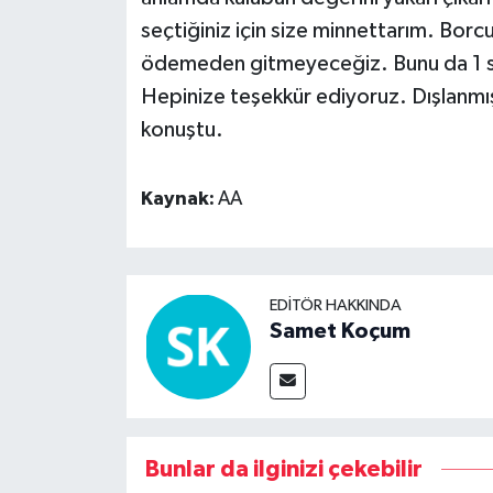
seçtiğiniz için size minnettarım. B
ödemeden gitmeyeceğiz. Bunu da 1 se
Hepinize teşekkür ediyoruz. Dışlanmış
konuştu.
Kaynak:
AA
EDITÖR HAKKINDA
Samet Koçum
Bunlar da ilginizi çekebilir