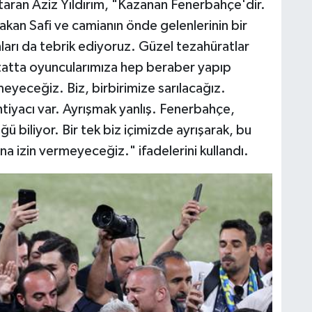
aktaran Aziz Yıldırım, "Kazanan Fenerbahçe'dir.
Hakan Safi ve camianın önde gelenlerinin bir
ları da tebrik ediyoruz. Güzel tezahüratlar
 statta oyuncularımıza hep beraber yapıp
eyeceğiz. Biz, birbirimize sarılacağız.
htiyacı var. Ayrışmak yanlış. Fenerbahçe,
 biliyor. Bir tek biz içimizde ayrışarak, bu
a izin vermeyeceğiz." ifadelerini kullandı.