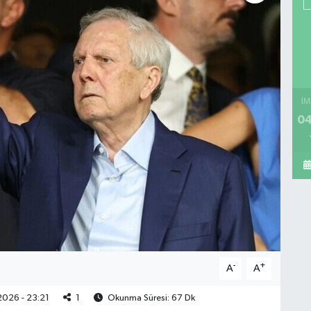
İM
04
-
+
A
A
026 - 23:21
1
Okunma Süresi: 67 Dk