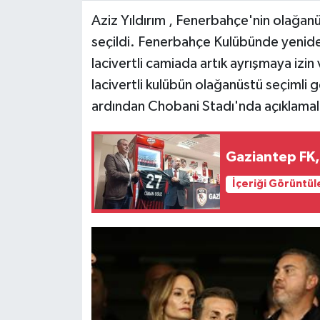
Aziz Yıldırım , Fenerbahçe'nin olağan
Video Haber
seçildi. Fenerbahçe Kulübünde yeniden 
lacivertli camiada artık ayrışmaya izin 
Yaşam
lacivertli kulübün olağanüstü seçimli 
ardından Chobani Stadı'nda açıklama
Yeme-İçme
Yemek
Gaziantep FK,
İçeriği Görüntül