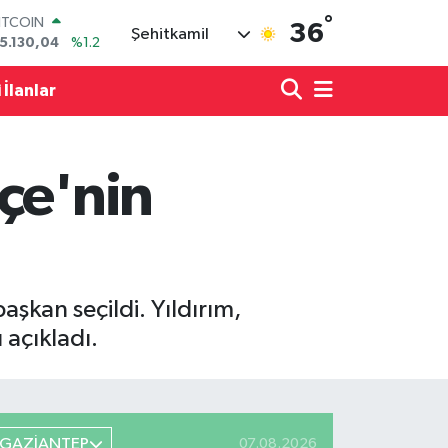
°
OLAR
36
Şehitkamil
7,7069
%0.17
URO
5,0265
%0.01
 İlanlar
TERLİN
4,1897
%0.02
RAM ALTIN
618.49
%2.12
çe'nin
İST100
3.887
%64
ITCOIN
5.130,04
%1.2
şkan seçildi. Yıldırım,
 açıkladı.
GAZİANTEP
07.08.2026