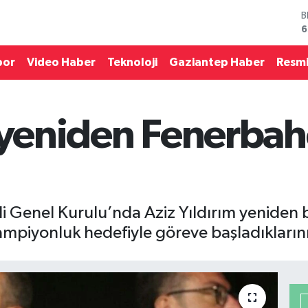
D
4
E
5
por
Video Haber
Teknoloji
Gaziantep Haber
Resmi
S
6
G
6
m yeniden Fenerbah
B
1
B
6
Genel Kurulu’nda Aziz Yıldırım yeniden ba
ampiyonluk hedefiyle göreve başladıklarını