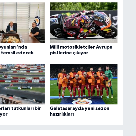
yunları'nda
Milli motosikletçiler Avrupa
i temsil edecek
pistlerine çıkıyor
ları tutkunları bir
Galatasarayda yeni sezon
iyor
hazırlıkları