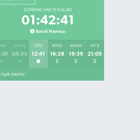
SONRAKI VAKTE KALAN
01:42:40
İkindi Namazı
SAK
GÜNEŞ
ÖĞLE
İKINDI
AKŞAM
YATSI
:01
05:33
12:41
16:28
19:39
21:05
Aylık Vakitler