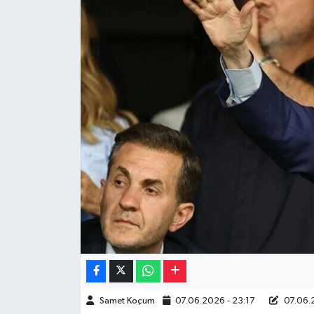
Müzik
Piyasa
Resmi İlanlar
Sağlık
Sinemalar
Siyaset
Spor
Teknoloji
Samet Koçum
07.06.2026 - 23:17
07.06.2
Türkiye