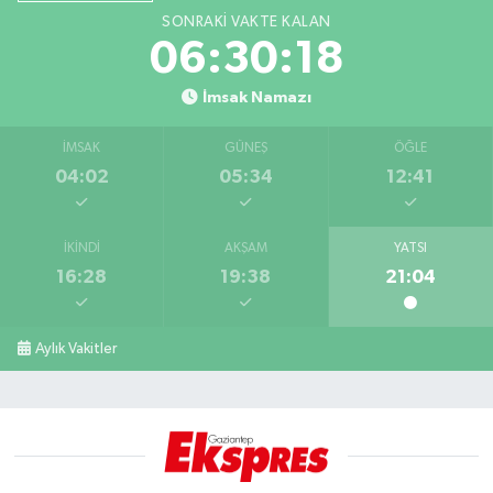
SONRAKI VAKTE KALAN
06:30:18
İmsak Namazı
İMSAK
GÜNEŞ
ÖĞLE
04:02
05:34
12:41
İKINDI
AKŞAM
YATSI
16:28
19:38
21:04
Aylık Vakitler