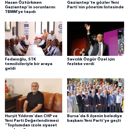
Hasan Öztürkmen
Gaziantep'te gözler Yeni
Gaziantep’in sorunlarını
Parti'nin yönetim listesinde
TBMM’ye taşıdı
Fedaioğlu, STK
Savcılık Özgür Özel için
temsilcileriyle bir araya
fezleke verdi
geldi
Hurşit Yıldırım'dan CHP ve
Bursa'da 6 ilçenin belediye
Yeni Parti Değerlendirmesi
başkanı Yeni Parti'ye geçti
“Toplumdan izole siyaset