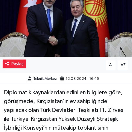
Müzik
Piyasa
Resmi İlanlar
Sağlık
Paylaş
-
+
A
A
Sinemalar
Teknik Merkez
12.08.2024 - 16:46
Siyaset
Diplomatik kaynaklardan edinilen bilgilere göre,
Spor
görüşmede, Kırgızistan’ın ev sahipliğinde
yapılacak olan Türk Devletleri Teşkilatı 11. Zirvesi
Teknoloji
ile Türkiye-Kırgızistan Yüksek Düzeyli Stratejik
İşbirliği Konseyi’nin müteakip toplantısının
Türkiye