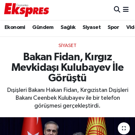
Eğitim
Hava Durumu
Ekonomi
Gündem
Sağlık
Siyaset
Spor
Vid
Ekonomi
Trafik Durumu
SIYASET
Gaziantep son dakika
Puan Durumu ve Fikstür
Bakan Fidan, Kırgız
Mevkidaşı Kulubayev İle
Genel
Tüm Manşetler
Görüştü
Gündem
Son Dakika Haberleri
Dışişleri Bakanı Hakan Fidan, Kırgızistan Dışişleri
Bakanı Ceenbek Kulubayev ile bir telefon
Haberler
Haber Arşivi
görüşmesi gerçekleştirdi.
Kültür Sanat
Magazin