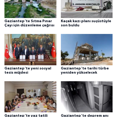
Gaziantep'te Sıtma Pınar
Kaçak kazı planı suçüstüyle
Çayı için düzenleme çağrısı
son buldu
Gaziantep'te yeni sosyal
Gaziantep'te tarihi türbe
tesis müjdesi
yeniden yükselecek
Gaziantep'te yaz tatili
Gaziantep'te deprem anı