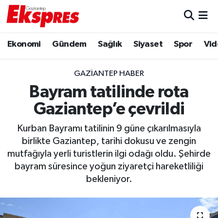
Eğitim
Hava Durumu
Ekonomi
Gündem
Sağlık
Siyaset
Spor
Vid
Ekonomi
Trafik Durumu
GAZIANTEP HABER
Gaziantep son dakika
Puan Durumu ve Fikstür
Bayram tatilinde rota
Gaziantep’e çevrildi
Genel
Tüm Manşetler
Kurban Bayramı tatilinin 9 güne çıkarılmasıyla
Gündem
Son Dakika Haberleri
birlikte Gaziantep, tarihi dokusu ve zengin
mutfağıyla yerli turistlerin ilgi odağı oldu. Şehirde
Haberler
Haber Arşivi
bayram süresince yoğun ziyaretçi hareketliliği
bekleniyor.
Kültür Sanat
Magazin