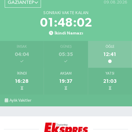
GAZİANTEP
09.08.2026
SONRAKI VAKTE KALAN
01:48:01
İkindi Namazı
İMSAK
GÜNEŞ
ÖĞLE
04:04
05:35
12:41
İKINDI
AKŞAM
YATSI
16:28
19:37
21:03
Aylık Vakitler