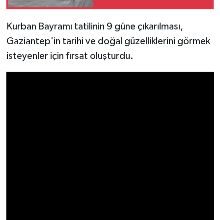
Video Haber
Kurban Bayramı tatilinin 9 güne çıkarılması,
Gaziantep'in tarihi ve doğal güzelliklerini görmek
Yaşam
isteyenler için fırsat oluşturdu.
Yeme-İçme
Yemek