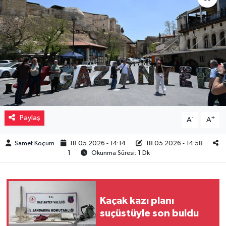
Müzik
Piyasa
Resmi İlanlar
Sağlık
Paylaş
-
+
A
A
Sinemalar
Samet Koçum
18.05.2026 - 14:14
18.05.2026 - 14:58
Siyaset
1
Okunma Süresi: 1 Dk
Spor
Teknoloji
Kaçak kazı planı
suçüstüyle son buldu
Türkiye